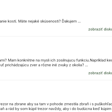
anie kostí. Máte nejaké skúsenosti? Ďakujem ...
zobraziť disk
ami? Mam konkrétne na mysli ich zosilnujucu funkciu.Napríklad ke
prichádzajúcu zver a rôzne iné zvuky z okolia? ...
zobraziť disk
rezor na zbrane aby sa tam v pohode zmestila zbraň i s puškohľ
aň a rád by som kúpil trezor navždy, aby i do budúcna keď kúpim