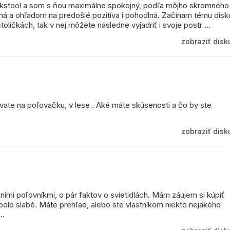
alkstool a som s ňou maximálne spokojný, podľa môjho skromného
pevná a ohľadom na predošlé pozitíva i pohodlná. Začínam tému disk
oličkách, tak v nej môžete následne vyjadriť i svoje postr ...
zobraziť disk
vate na poľovačku, v lese . Aké máte skúsenosti a čo by ste
zobraziť disk
ními poľovníkmi, o pár faktov o svietidlách. Mám záujem si kúpiť
bolo slabé. Máte prehľad, alebo ste vlastníkom niekto nejakého
..