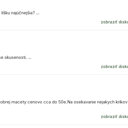
íšku najúčnejšia? ...
zobraziť disk
e skusenosti. ...
zobraziť disk
 dobrej macety cenovo cca do 50e.Na osekavanie nejakych krikov
zobraziť disk