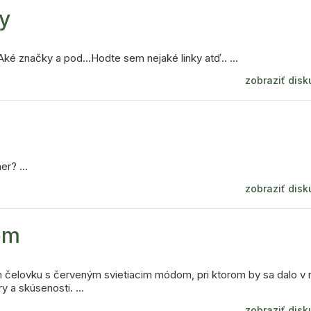
y
ké značky a pod...Hodte sem nejaké linky atď.. ...
zobraziť disk
r? ...
zobraziť disk
om
 čelovku s červeným svietiacim módom, pri ktorom by sa dalo v 
 a skúsenosti. ...
zobraziť disk