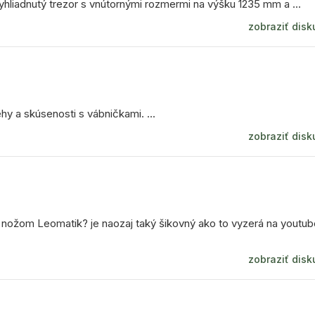
yhliadnutý trezor s vnútornými rozmermi na výšku 1235 mm a ...
zobraziť disk
hy a skúsenosti s vábničkami. ...
zobraziť disk
nožom Leomatik? je naozaj taký šikovný ako to vyzerá na youtu
zobraziť disk