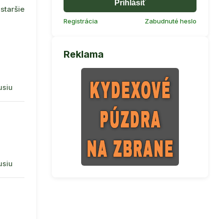
Prihlásiť
staršie
Registrácia
Zabudnuté heslo
Reklama
usiu
usiu