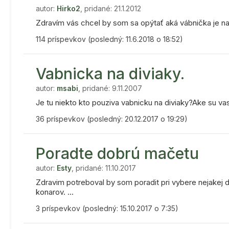
autor:
Hirko2
, pridané: 21.1.2012
Zdravím vás chcel by som sa opýtať aká vábnička je na l
114 príspevkov (posledný: 11.6.2018 o 18:52)
Vabnicka na diviaky.
autor:
msabi
, pridané: 9.11.2007
Je tu niekto kto pouziva vabnicku na diviaky?Ake su vas
36 príspevkov (posledný: 20.12.2017 o 19:29)
Poradte dobrú mačetu
autor:
Esty
, pridané: 11.10.2017
Zdravim potreboval by som poradit pri vybere nejakej
konarov. ...
3 príspevkov (posledný: 15.10.2017 o 7:35)