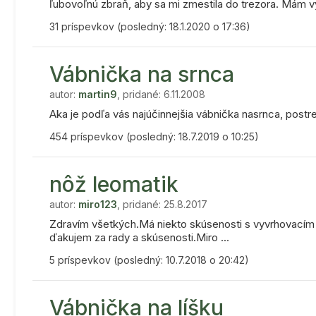
ľubovoľnú zbraň, aby sa mi zmestila do trezora. Mám v
31 príspevkov (posledný: 18.1.2020 o 17:36)
Vábnička na srnca
autor:
martin9
, pridané: 6.11.2008
Aka je podľa vás najúčinnejšia vábnička nasrnca, postre
454 príspevkov (posledný: 18.7.2019 o 10:25)
nôž leomatik
autor:
miro123
, pridané: 25.8.2017
Zdravím všetkých.Má niekto skúsenosti s vyvrhovacím 
ďakujem za rady a skúsenosti.Miro ...
5 príspevkov (posledný: 10.7.2018 o 20:42)
Vábnička na líšku