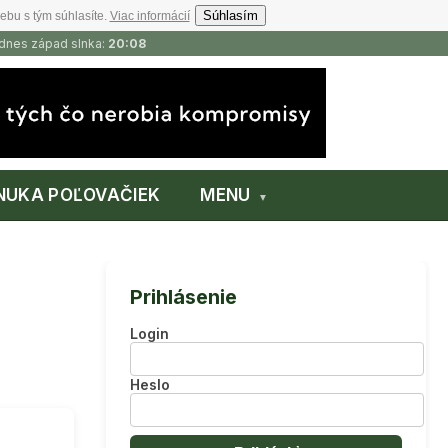
Súhlasím
ebu s tým súhlasíte.
Viac informácií
 dnes západ slnka:
20:08
NUKA POĽOVAČIEK
MENU
Prihlásenie
Login
Heslo