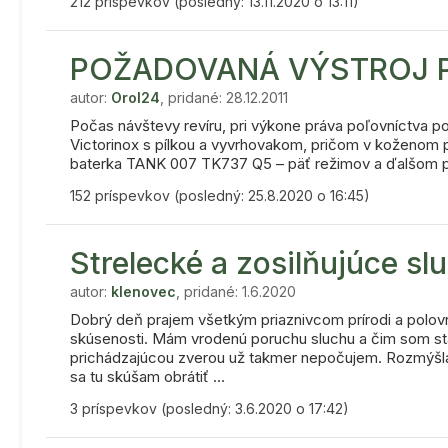
212 príspevkov (posledný: 13.11.2020 o 13:11)
POŽADOVANÁ VÝSTROJ 
autor:
Orol24
, pridané: 28.12.2011
Počas návštevy revíru, pri výkone práva poľovníctva po
Victorinox s pílkou a vyvrhovakom, pričom v koženom p
baterka TANK 007 TK737 Q5 – päť režimov a ďalšom pu
152 príspevkov (posledný: 25.8.2020 o 16:45)
Strelecké a zosilňujúce sl
autor:
klenovec
, pridané: 1.6.2020
Dobrý deň prajem všetkým priaznivcom prírodi a polo
skúsenosti. Mám vrodenú poruchu sluchu a čim som star
prichádzajúcou zverou už takmer nepočujem. Rozmýšlal 
sa tu skúšam obrátiť ...
3 príspevkov (posledný: 3.6.2020 o 17:42)