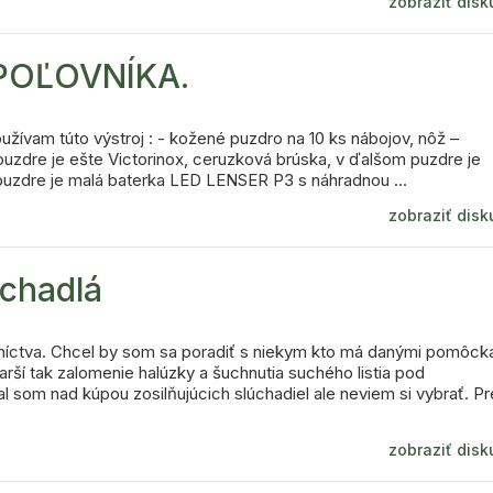
zobraziť disk
POĽOVNÍKA.
užívam túto výstroj : - kožené puzdro na 10 ks nábojov, nôž –
uzdre je ešte Victorinox, ceruzková brúska, v ďalšom puzdre je
zdre je malá baterka LED LENSER P3 s náhradnou ...
zobraziť disk
uchadlá
vníctva. Chcel by som sa poradiť s niekym kto má danými pomôck
ší tak zalomenie halúzky a šuchnutia suchého listia pod
som nad kúpou zosilňujúcich slúchadiel ale neviem si vybrať. Pr
zobraziť disk