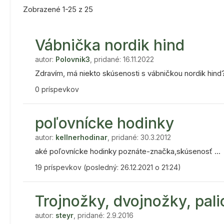
Zobrazené 1-25 z 25
Vábnička nordik hind
autor:
Polovnik3
, pridané: 16.11.2022
Zdravím, má niekto skúsenosti s vábničkou nordik hind? 
0 príspevkov
poľovnícke hodinky
autor:
kellnerhodinar
, pridané: 30.3.2012
aké poľovnícke hodinky poznáte-značka,skúsenosť ...
19 príspevkov (posledný: 26.12.2021 o 21:24)
Trojnožky, dvojnožky, pali
autor:
steyr
, pridané: 2.9.2016