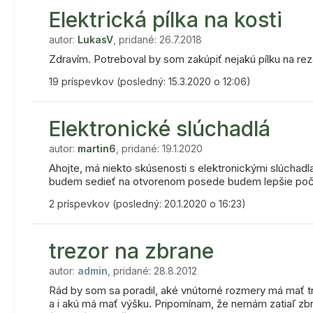
Elektrická pílka na kosti
autor:
LukasV
, pridané: 26.7.2018
Zdravím. Potreboval by som zakúpiť nejakú pílku na rez
19 príspevkov (posledný: 15.3.2020 o 12:06)
Elektronické slúchadlá
autor:
martin6
, pridané: 19.1.2020
Ahojte, má niekto skúsenosti s elektronickými slúchadl
budem sedieť na otvorenom posede budem lepšie počuť 
2 príspevkov (posledný: 20.1.2020 o 16:23)
trezor na zbrane
autor:
admin
, pridané: 28.8.2012
Rád by som sa poradil, aké vnútorné rozmery má mať t
a i akú má mať výšku. Pripomínam, že nemám zatiaľ zbr