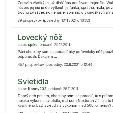
Zdravím všetkých, už dlhší čas používam trojnožku W
názoru jej nie je čo vytknúť, je ľahká, spratná, malá, 
trochu zvláštne, no nenašiel som nič o trojnožkách ani st
39 príspevkov (posledný: 13.11.2021 o 16:32)
Lovecký nôž
autor:
spike
, pridané: 29.12.2011
Páni chcel by som sa poradiť aký poľovnícky nôž použí
odporúčali. Ďakujem ...
457 príspevkov (posledný: 30.9.2021 o 12:44)
Svietidla
autor:
Kanny202
, pridané: 28.11.2011
Dobrý deň prajem, chcel by som sa poradiť, tu s prítom
nejaké výkonne svietidlo, mal som Nextorch Z9, ale to 
kvalitného LED svietidla s vykonom nad 500 lumenov? .