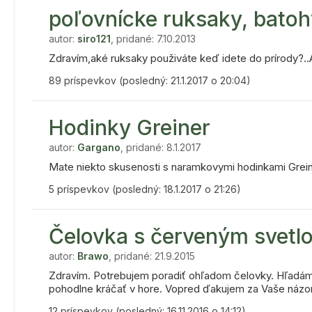
poľovnícke ruksaky, batoh
autor:
siro121
, pridané: 7.10.2013
Zdravím,aké ruksaky použiváte keď idete do prírody?..A
89 príspevkov (posledný: 21.1.2017 o 20:04)
Hodinky Greiner
autor:
Gargano
, pridané: 8.1.2017
Mate niekto skusenosti s naramkovymi hodinkami Greine
5 príspevkov (posledný: 18.1.2017 o 21:26)
Čelovka s červeným svetl
autor:
Brawo
, pridané: 21.9.2015
Zdravím. Potrebujem poradiť ohľadom čelovky. Hľadám
pohodlne kráčať v hore. Vopred ďakujem za Vaše názory
12 príspevkov (posledný: 16.11.2016 o 14:12)