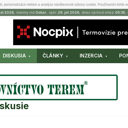
b, personalizácii reklám a analýze návštevnosti súbory cookie. Používaním tohto w
ust 2026
, meniny má
Oskar
, spln:
29. júl 2026
, dnes východ slnka:
05:35
,
DISKUSIA
ČLÁNKY
INZERCIA
PO
iskusie