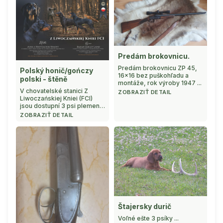
poškodením, prasknutím a
škrabancam ...
Predám brokovnicu.
Predám brokovnicu ZP 45,
Polský honič/gończy
16x16 bez puškohľadu a
polski - štěně
montáže, rok výroby 1947 ...
V chovatelské stanici Z
ZOBRAZIŤ DETAIL
Liwoczańskiej Kniei (FCI)
jsou dostupní 3 psi plemene
polský honič narození
ZOBRAZIŤ DETAIL
15.05.2026. Vrh byl pečlivě
promyšlený jak z hlediska
exteriéru, tak i pracovních
vlastn ...
Štajersky durič
Voľné ešte 3 psíky ...