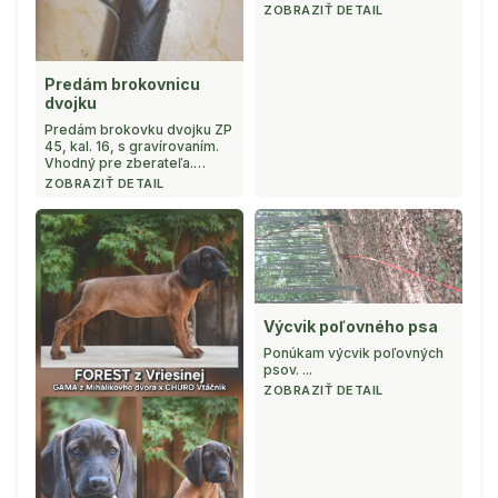
ZOBRAZIŤ DETAIL
Predám brokovnicu
dvojku
Predám brokovku dvojku ZP
45, kal. 16, s gravírovaním.
Vhodný pre zberateľa.
Prvým majiteľom bol
ZOBRAZIŤ DETAIL
generál, ktorý bol
popravený pred koncom
druhej svetovej vojny. ...
Výcvik poľovného psa
Ponúkam výcvik poľovných
psov. ...
ZOBRAZIŤ DETAIL