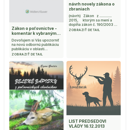
návrh novely zákona o
zbraniach
(návrh) Zákon z ..............
2015, ktorým sa mení a
dopĺňa zákon č. 190/2003 Z.
Zákon o poľovníctve -
z. o strelných zbraniach a
ZOBRAZIŤ DETAIL
komentár k vybraným
strelive a o zmene a
doplnení niektorých
ustanoveniam
Dovoľujem si Vás upozorniť
zákonov v znení neskorších
na novú odbornú publikáciu
predpisov a ktorým sa mení
publikáciu v oblasti
a dopĺňa zákon Národnej
poľovníctva "Komentár k
ZOBRAZIŤ DETAIL
rady Slovenskej r ...
vybraným ustanoveniam
zákona o poľovníctve" od
autorov JUDr. Martina
Ľuptáka, PhD. a JUDr. Matúša
Sarvaša. Publikácia
predstavuje prvý
sprievodný v&ya ...
LIST PREDSEDOVI
VLÁDY 16.12.2013