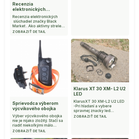
inovovane svietidlo zo série
Recenzia
XT model 20. Tento žralok
elektronických
kladivohlavy ako som ho
slúchadiel BM
nazval používa dve hlavy(
Recenzia elektronických
duálne reflektory) jedna
slúchadiel značky Black
parabola hladka, druha typ
Market . Ako aktívny strelec
pomarančova textura .
a poľovník vnímam potrebu
ZOBRAZIŤ DETAIL
Povrch ...
chrániť sluch a zrak ako
prvoradé. Na ochranu sluchu
používam výhradné
elektronické chrániče
,aktívne slúchadla ktoré
majú niekoľko výhod. Už
dávno nestači ...
Klarus XT 30 XM- L2 U2
LED
KlarusXT 30 XM-L2 U2 LED
Sprievodca výberom
-Pri hladaní a vybere
výcvikového obojka
spravnej znacky led
svietidla pre polovnika
Výber výcvikového obojka
ZOBRAZIŤ DETAIL
a skalneho vyznavaca
nie je nijako zložitý. Stačí sa
outdoorove zivota v kazdom
riadiť niekoľkými málo
smere a zmysle ma zaujala
parametrami, ktoré, pokiaľ
ZOBRAZIŤ DETAIL
firma Klarus presnejsie
si ujasníte, zúžia voľbu na
Klarus Lighting Technology