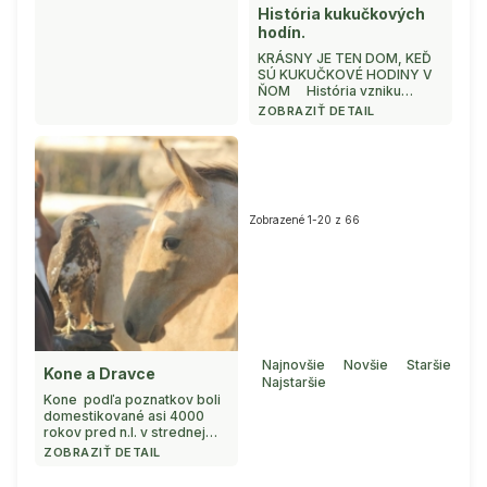
nedeľu v Starej Ľubovni.
História kukučkových
Trasa viedla cez Novú
hodín.
Ľubovňu a Kolačk ...
KRÁSNY JE TEN DOM, KEĎ
SÚ KUKUČKOVÉ HODINY V
ŇOM História vzniku
kukučkových hodín
ZOBRAZIŤ DETAIL
www.kukuckovehodiny.sk
Kukučkové hodiny sú
jedinečné výrobky, ktoré sú
staré stáročia. Prvú
kukučkovú hodinu vyrobili
pred začiatkom
Zobrazené 1-20 z 66
osemnásteho storočia v ...
Najnovšie
Novšie
Staršie
Kone a Dravce
Najstaršie
Kone podľa poznatkov boli
domestikované asi 4000
rokov pred n.l. v strednej
Ázii a v južnom Rusku. V
ZOBRAZIŤ DETAIL
Európe sa udomácnil až asi v
10 storočí pred n.l. Už