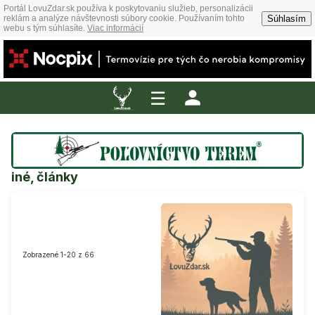
Portál LovuZdar.sk používa k poskytovaniu služieb, personalizácii
Súhlasím
reklám a analýze návštevnosti súbory cookie. Používaním tohto
webu s tým súhlasíte.
Viac informácií
☰
iné, články
Zobrazené 1-20 z 66