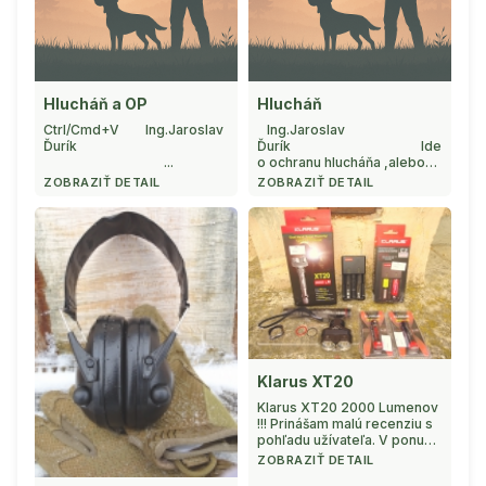
Hlucháň a OP
Hlucháň
Ctrl/Cmd+V Ing.Jaroslav
Ing.Jaroslav
Ďurík
Ďurík Ide
...
o ochranu hlucháňa ,alebo
len o ďalšie ochranárske
ZOBRAZIŤ DETAIL
ZOBRAZIŤ DETAIL
pokrytectvo ? ...
Klarus XT20
Klarus XT20 2000 Lumenov
!!! Prinášam malú recenziu s
pohľadu užívateľa. V ponuke
predajne Black Market
ZOBRAZIŤ DETAIL
Prešov pribudlo nove