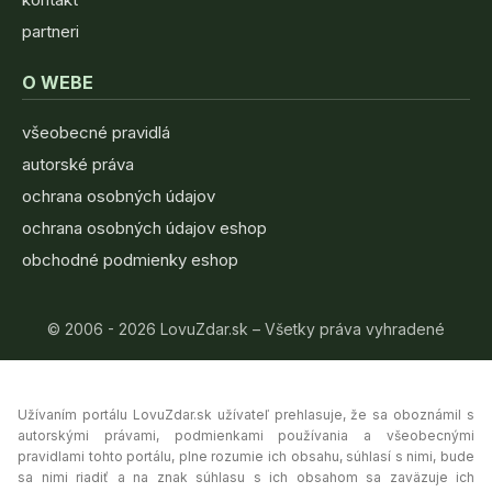
partneri
O WEBE
všeobecné pravidlá
autorské práva
ochrana osobných údajov
ochrana osobných údajov eshop
obchodné podmienky eshop
© 2006 - 2026 LovuZdar.sk – Všetky práva vyhradené
Užívaním portálu LovuZdar.sk užívateľ prehlasuje, že sa oboznámil s
autorskými právami, podmienkami používania a všeobecnými
pravidlami tohto portálu, plne rozumie ich obsahu, súhlasí s nimi, bude
sa nimi riadiť a na znak súhlasu s ich obsahom sa zaväzuje ich