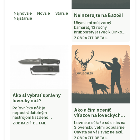
Najnovšie
Novšie
Staršie
Neinzerujte na Bazoši
Najstaršie
Uhynul mi môj verný
kamarát, 13 ročný
hrubosrstý jazvečík Dinko.
Poľovné psíky držím už od r.
ZOBRAZIŤ DETAIL
1978 a nikdy som nebol bez
psa či nového šteniatka
dlhšie ako 4-6 mesiacov.
Pochoval som už 5 svojich (a
ako rodinný a susedský
"hrobár" aj 3 psíkov , ktorí
mi nepatrili). A m& ...
Ako si vybrať správny
lovecký nôž?
Poľovnícky nôž je
Ako a čím oceniť
nepostrádateľným
víťazov na loveckých
nástrojom každého
súťažiach
poľovníka, lovca a milovníka
Lovecké súťaže sú u nás na
ZOBRAZIŤ DETAIL
prírody. Nôž bol kedysi
Slovensku veľmi populárne.
základným a
Chystá sa váš zväz nejakú
nenahraditeľným nástrojom.
organizovať? V tom prípade
ZOBRAZIŤ DETAIL