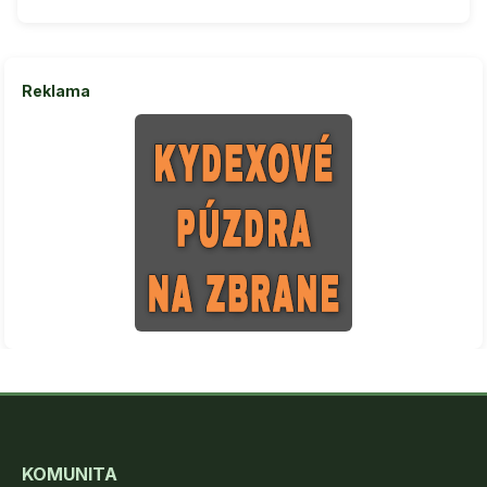
oddávna a dá sa povedať ,
že dodnes je kôň výrazným
pomocníkom v práci
(lesníctvo, polícia) . Bol
využívaný v a ...
Reklama
KOMUNITA