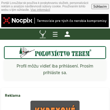
Portál LovuZdar.sk používa k poskytovaniu služieb, personalizácii
Súhlasím
reklám a analýze návštevnosti súbory cookie. Používaním tohto
webu s tým súhlasíte.
Viac informácií
☰
Profil môžu vidieť iba prihlásení. Prosím
prihláste sa.
Reklama