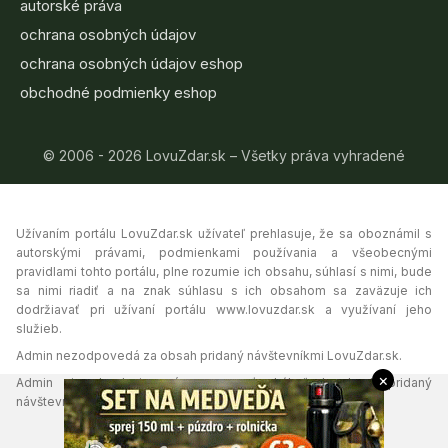
autorské práva
ochrana osobných údajov
ochrana osobných údajov eshop
obchodné podmienky eshop
© 2006 - 2026 LovuZdar.sk – Všetky práva vyhradené
Užívaním portálu LovuZdar.sk užívateľ prehlasuje, že sa oboznámil s
autorskými právami, podmienkami používania a všeobecnými
pravidlami tohto portálu, plne rozumie ich obsahu, súhlasí s nimi, bude
sa nimi riadiť a na znak súhlasu s ich obsahom sa zaväzuje ich
dodržiavať pri užívaní portálu www.lovuzdar.sk a využívaní jeho
služieb.
Admin nezodpovedá za obsah pridaný návštevníkmi LovuZdar.sk.
×
Admin si vyhradzuje právo vymazať akýkoľvek obsah pridaný
návštevníkmi portálu, ak tak uzná za vhodné.