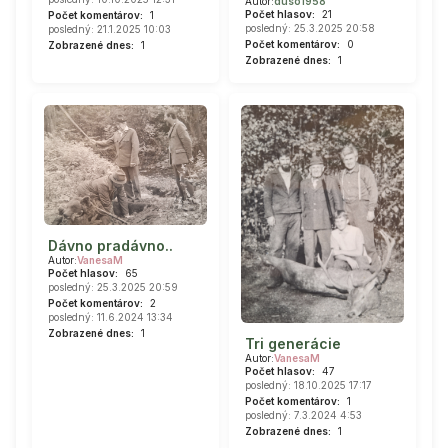
Autor:
duso1958
Počet hlasov:
21
Počet komentárov:
1
posledný: 25.3.2025 20:58
posledný: 21.1.2025 10:03
Počet komentárov:
0
Zobrazené dnes:
1
Zobrazené dnes:
1
Dávno pradávno..
Autor:
VanesaM
Počet hlasov:
65
posledný: 25.3.2025 20:59
Počet komentárov:
2
posledný: 11.6.2024 13:34
Zobrazené dnes:
1
Tri generácie
Autor:
VanesaM
Počet hlasov:
47
posledný: 18.10.2025 17:17
Počet komentárov:
1
posledný: 7.3.2024 4:53
Zobrazené dnes:
1