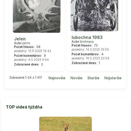
lubochna 1983
Jelen
Autor:
krchnavy
Autor:
jarris
Počet hlasov:
73
Počet hlasov:
58
posledný: 14.3.2025 19:59
posledný: 13.11.2025 19:43
Počet komentárov:
4
Počet komentárov:
9
posledný: 16.5.2023 20:59
posledný: 6.5.2023 9:54
Zobrazené dnes:
1
Zobrazené dnes:
2
Zobrazené 1-24 z 1 417
Najnovšie
Novšie
Staršie
Najstaršie
TOP videá týždňa