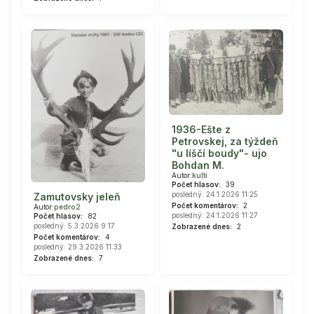
1936-Ešte z
Petrovskej, za týždeň
"u líščí boudy"- ujo
Bohdan M.
Autor:
kulti
Počet hlasov:
39
posledný: 24.1.2026 11:25
Zamutovsky jeleň
Počet komentárov:
2
Autor:
pedro2
posledný: 24.1.2026 11:27
Počet hlasov:
82
posledný: 5.3.2026 9:17
Zobrazené dnes:
2
Počet komentárov:
4
posledný: 29.3.2026 11:33
Zobrazené dnes:
7