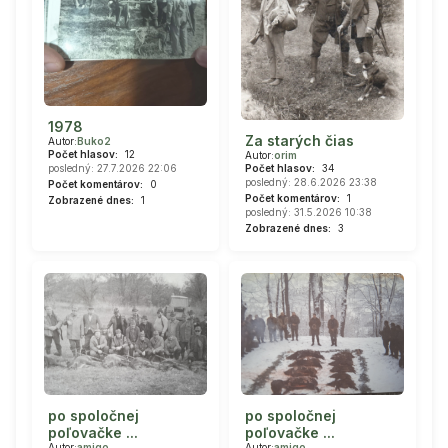
1978
Za starých čias
Autor:
Buko2
Počet hlasov:
12
Autor:
orim
Počet hlasov:
34
posledný: 27.7.2026 22:06
posledný: 28.6.2026 23:38
Počet komentárov:
0
Počet komentárov:
1
Zobrazené dnes:
1
posledný: 31.5.2026 10:38
Zobrazené dnes:
3
po spoločnej
po spoločnej
poľovačke ...
poľovačke ...
Autor:
amigo
Autor:
amigo