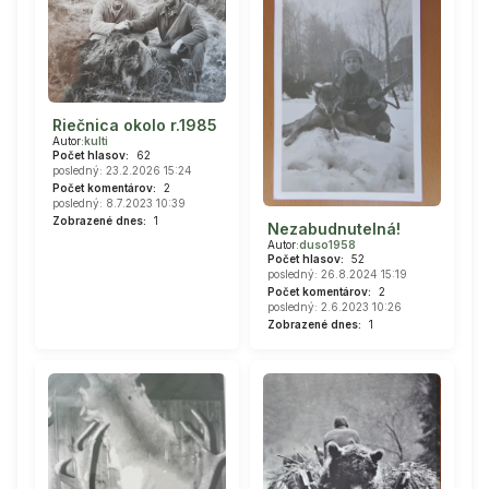
Riečnica okolo r.1985
Autor:
kulti
Počet hlasov:
62
posledný: 23.2.2026 15:24
Počet komentárov:
2
posledný: 8.7.2023 10:39
Zobrazené dnes:
1
Nezabudnutelná!
Autor:
duso1958
Počet hlasov:
52
posledný: 26.8.2024 15:19
Počet komentárov:
2
posledný: 2.6.2023 10:26
Zobrazené dnes:
1