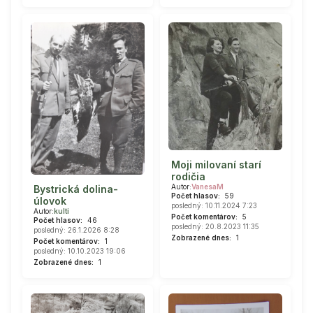
Moji milovaní starí
rodičia
Autor:
VanesaM
Bystrická dolina-
Počet hlasov:
59
úlovok
posledný: 10.11.2024 7:23
Autor:
kulti
Počet komentárov:
5
Počet hlasov:
46
posledný: 20.8.2023 11:35
posledný: 26.1.2026 8:28
Zobrazené dnes:
1
Počet komentárov:
1
posledný: 10.10.2023 19:06
Zobrazené dnes:
1