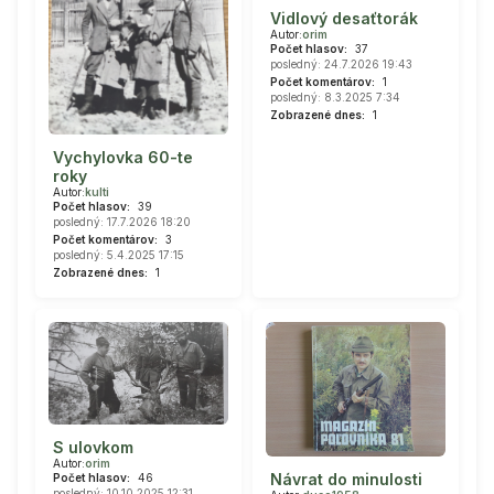
Vidlový desaťtorák
Autor:
orim
Počet hlasov:
37
posledný: 24.7.2026 19:43
Počet komentárov:
1
posledný: 8.3.2025 7:34
Zobrazené dnes:
1
Vychylovka 60-te
roky
Autor:
kulti
Počet hlasov:
39
posledný: 17.7.2026 18:20
Počet komentárov:
3
posledný: 5.4.2025 17:15
Zobrazené dnes:
1
S ulovkom
Autor:
orim
Návrat do minulosti
Počet hlasov:
46
posledný: 10.10.2025 12:31