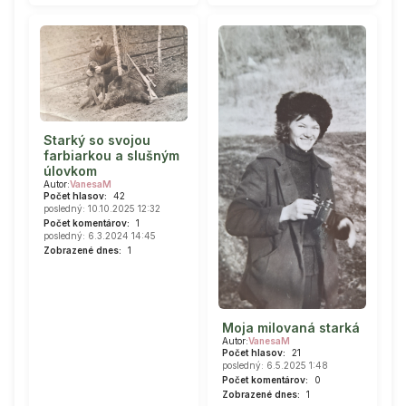
Starký so svojou
farbiarkou a slušným
úlovkom
Autor:
VanesaM
Počet hlasov:
42
posledný: 10.10.2025 12:32
Počet komentárov:
1
posledný: 6.3.2024 14:45
Zobrazené dnes:
1
Moja milovaná starká
Autor:
VanesaM
Počet hlasov:
21
posledný: 6.5.2025 1:48
Počet komentárov:
0
Zobrazené dnes:
1