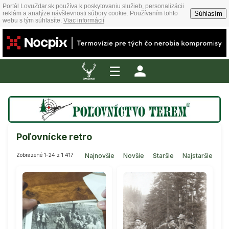
Portál LovuZdar.sk používa k poskytovaniu služieb, personalizácii
Súhlasím
reklám a analýze návštevnosti súbory cookie. Používaním tohto
webu s tým súhlasíte.
Viac informácií
☰
Poľovnícke retro
Zobrazené 1-24 z 1 417
Najnovšie
Novšie
Staršie
Najstaršie