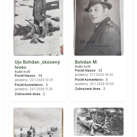
Ujo Bohdan ,skúsený
Bohdan M.
lovec
Autor:
kulti
Počet hlasov:
33
Autor:
kulti
posledný: 17.7.2026 18:20
Počet hlasov:
34
Počet komentárov:
5
posledný: 20.1.2026 10:01
posledný: 26.1.2026 14:50
Počet komentárov:
3
Zobrazené dnes:
2
posledný: 24.1.2026 11:29
Zobrazené dnes:
2