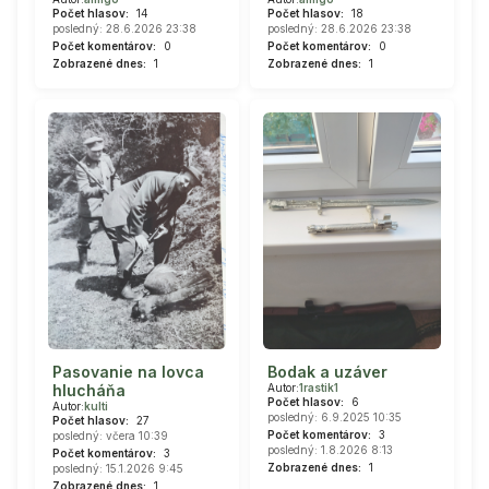
Počet hlasov:
14
Počet hlasov:
18
posledný: 28.6.2026 23:38
posledný: 28.6.2026 23:38
Počet komentárov:
0
Počet komentárov:
0
Zobrazené dnes:
1
Zobrazené dnes:
1
Pasovanie na lovca
Bodak a uzáver
hlucháňa
Autor:
1rastik1
Počet hlasov:
6
Autor:
kulti
posledný: 6.9.2025 10:35
Počet hlasov:
27
Počet komentárov:
3
posledný: včera 10:39
posledný: 1.8.2026 8:13
Počet komentárov:
3
Zobrazené dnes:
1
posledný: 15.1.2026 9:45
Zobrazené dnes:
1