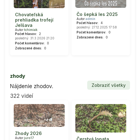
Čo šepká les 2025
Chovateľská
Autor:
admin
prehliadka trofejí
Počet hlasov:
4
Jelšava
posledný: 27.12.2025 17:58
Autor:
tchimiak
Počet komentárov:
0
Počet hlasov:
2
Zobrazené dnes:
0
posledný: 31.3.2026 21:20
Počet komentárov:
0
Zobrazené dnes:
0
zhody
Zobraziť všetky
Nájdenie zhodov.
322 videí
Zhody 2026
Autor:
juro17
Čerstvá lopata