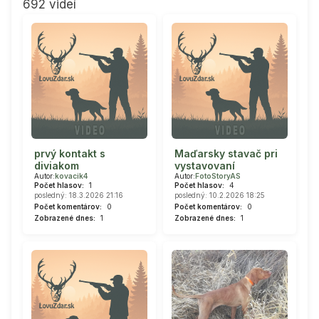
692 videí
prvý kontakt s
Maďarsky stavač pri
diviakom
vystavovaní
Autor:
kovacik4
Autor:
FotoStoryAS
Počet hlasov:
1
Počet hlasov:
4
posledný: 18.3.2026 21:16
posledný: 10.2.2026 18:25
Počet komentárov:
0
Počet komentárov:
0
Zobrazené dnes:
1
Zobrazené dnes:
1