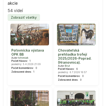
akcie
54 videí
Zobraziť všetky
Poľovnícka výstava
Chovateľská
OPK BB
prehliadka trofejí
Autor:
tchimiak
2025/2026-Poprad.
Počet hlasov:
1
(Hranovnica).
posledný: 5.4.2026 21:09
Autor:
Brut
Počet komentárov:
0
Počet hlasov:
6
Zobrazené dnes:
1
posledný: 6.7.2026 16:57
Počet komentárov:
0
Zobrazené dnes:
0