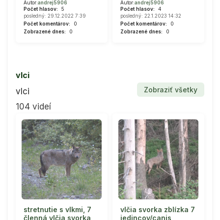
Autor:
andrej5906
Autor:
andrej5906
Počet hlasov:
5
Počet hlasov:
4
posledný: 29.12.2022 7:39
posledný: 22.1.2023 14:32
Počet komentárov:
0
Počet komentárov:
0
Zobrazené dnes:
0
Zobrazené dnes:
0
vlci
Zobraziť všetky
vlci
104 videí
stretnutie s vlkmi, 7
vlčia svorka zblízka 7
členná vlčia svorka
jedincov/canis