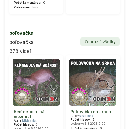
Počet komentárov:
0
Zobrazené dnes:
1
poľovačka
Zobraziť všetky
poľovačka
378 videí
Keď nebola iná
Poľovačka na srnca
možnosť
Autor:
MMasska
Počet hlasov:
2
Autor:
MMasska
posledný: 3.8.2026 9:00
Počet hlasov:
3
Počet komentárov:
0
posledný: 6.8.2026 7:03