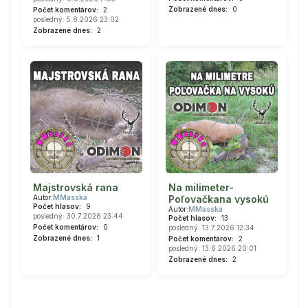
Zobrazené dnes:
0
Počet komentárov:
2
posledný: 5.8.2026 23:02
Zobrazené dnes:
2
Majstrovská rana
Na milimeter-
Autor:
MMasska
Poľovačkana vysokú
Počet hlasov:
9
Autor:
MMasska
posledný: 30.7.2026 23:44
Počet hlasov:
13
Počet komentárov:
0
posledný: 13.7.2026 12:34
Zobrazené dnes:
1
Počet komentárov:
2
posledný: 13.6.2026 20:01
Zobrazené dnes:
2