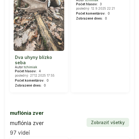
Autor:
tchimiak
Počet hlasov:
3
posledný: 12.9.2025 22:21
Počet komentárov:
0
Zobrazené dnes:
0
Dva uhyny blízko
seba
Autor:
tchimiak
Počet hlasov:
4
posledný: 27.12.2025 17:55
Počet komentárov:
0
Zobrazené dnes:
0
muflónia zver
Zobraziť všetky
muflónia zver
97 videí