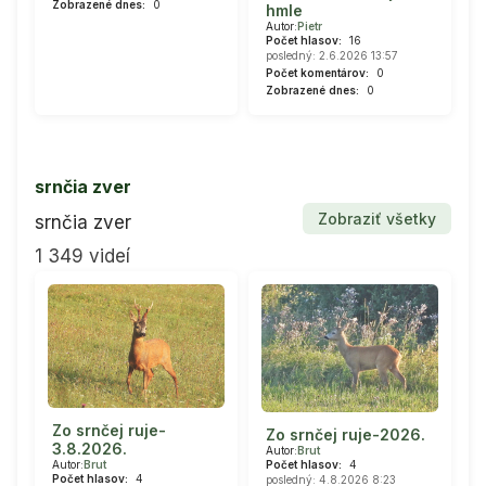
Zobrazené dnes:
0
hmle
Autor:
Pietr
Počet hlasov:
16
posledný: 2.6.2026 13:57
Počet komentárov:
0
Zobrazené dnes:
0
srnčia zver
Zobraziť všetky
srnčia zver
1 349 videí
Zo srnčej ruje-
Zo srnčej ruje-2026.
3.8.2026.
Autor:
Brut
Počet hlasov:
4
Autor:
Brut
Počet hlasov:
4
posledný: 4.8.2026 8:23