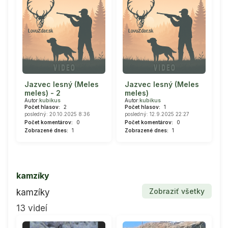
Jazvec lesný (Meles
Jazvec lesný (Meles
meles) - 2
meles)
Autor:
kubikus
Autor:
kubikus
Počet hlasov:
2
Počet hlasov:
1
posledný: 20.10.2025 8:36
posledný: 12.9.2025 22:27
Počet komentárov:
0
Počet komentárov:
0
Zobrazené dnes:
1
Zobrazené dnes:
1
kamzíky
Zobraziť všetky
kamzíky
13 videí