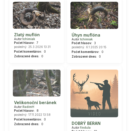
Zlatý muflón
Úhyn muflóna
Autor:
tchimiak
Autor:
tchimiak
Počet hlasov:
7
Počet hlasov:
3
posledný: 25.3.2026 13:31
posledný: 6.1.2025 20:15
Počet komentárov:
0
Počet komentárov:
0
Zobrazené dnes:
0
Zobrazené dnes:
0
Velikonoční beránek
Autor:
RadimH
Počet hlasov:
8
posledný: 17.11.2022 13:58
Počet komentárov:
0
DOBRÝ BERAN
Zobrazené dnes:
0
Autor:
findula