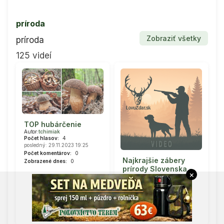
príroda
Zobraziť všetky
príroda
125 videí
TOP hubárčenie
Autor:
tchimiak
Počet hlasov:
4
posledný: 29.11.2023 19:25
Počet komentárov:
0
Najkrajšie zábery
Zobrazené dnes:
0
prírody Slovenska -
×
jar
Autor:
jurajkristin
Počet hlasov:
4
posledný: 31.12.2023 16:56
Počet komentárov:
0
Zobrazené dnes:
0