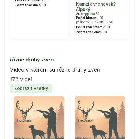
Kamzík vrchovský
Zobrazené dnes:
0
Alpský
Autor:
ppeter29
Počet hlasov:
19
posledný: 9.7.2019 12:50
Počet komentárov:
0
Zobrazené dnes:
0
rôzne druhy zveri
Video v ktorom sú rôzne druhy zveri.
173 videí
Zobraziť všetky