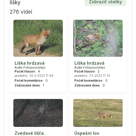
Zobraziť všetky
líšky
276 videí
Líška hrdzavá
Líška hrdzavá
Autor:
Fotopascalejo
Autor:
Fotopascalejo
Počet hlasov:
4
Počet hlasov:
2
posledný: 30.9.2023 11:48
posledný: 7.5.2023 17:14
Počet komentárov:
0
Počet komentárov:
0
Zobrazené dnes:
1
Zobrazené dnes:
0
Zvedavé líšťa.
Úspešní lov