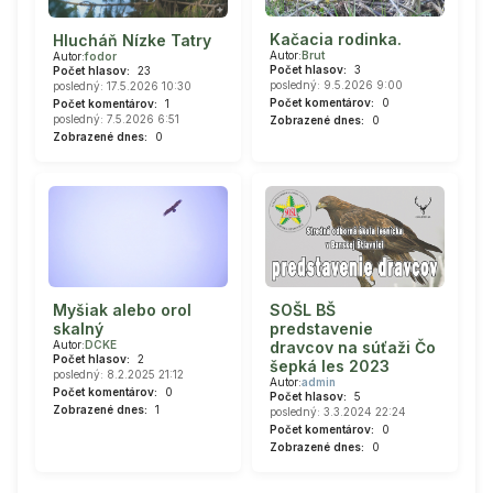
Kačacia rodinka.
Hlucháň Nízke Tatry
Autor:
Brut
Autor:
fodor
Počet hlasov:
3
Počet hlasov:
23
posledný: 9.5.2026 9:00
posledný: 17.5.2026 10:30
Počet komentárov:
0
Počet komentárov:
1
posledný: 7.5.2026 6:51
Zobrazené dnes:
0
Zobrazené dnes:
0
SOŠL BŠ
Myšiak alebo orol
predstavenie
skalný
dravcov na súťaži Čo
Autor:
DCKE
Počet hlasov:
2
šepká les 2023
posledný: 8.2.2025 21:12
Autor:
admin
Počet komentárov:
0
Počet hlasov:
5
Zobrazené dnes:
1
posledný: 3.3.2024 22:24
Počet komentárov:
0
Zobrazené dnes:
0