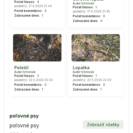
Počet hlasov:
4
Autor:
tchimiak
posledný: 17.6.2026 21:44
Počet hlasov:
1
Počet komentárov:
0
posledný: 17.6.2026 21:45
Zobrazené dnes:
1
Počet komentárov:
0
Zobrazené dnes:
0
Potešil
Lopatka
Autor:
tchimiak
Autor:
tchimiak
Počet hlasov:
3
Počet hlasov:
1
posledný: 22.5.2026 22:03
posledný: 22.5.2026 22:03
Počet komentárov:
0
Počet komentárov:
0
Zobrazené dnes:
1
Zobrazené dnes:
1
poľovné psy
Zobraziť všetky
poľovné psy