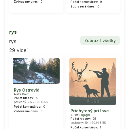
Zobrazené dnes:
0
Počet komentárov:
0
Zobrazené dnes:
0
rys
Zobraziť všetky
rys
29 videí
Rys Ostrovid
Autor:
Pietr
Počet hlasov:
5
posledný: 7.5.2026 6:56
Počet komentárov:
0
Prichytený pri love
Zobrazené dnes:
0
Autor:
TKjagd
Počet hlasov:
25
posledný: 19.11.2024 5:55
Počet komentárov:
1