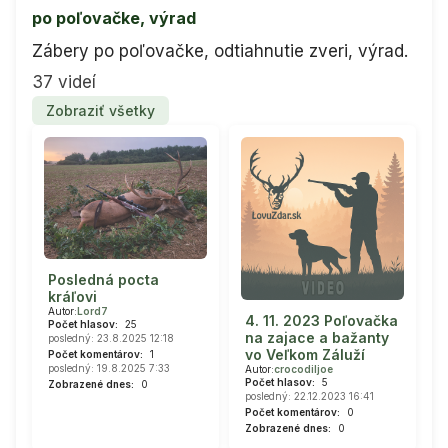
po poľovačke, výrad
Zábery po poľovačke, odtiahnutie zveri, výrad.
37 videí
Zobraziť všetky
Posledná pocta
kráľovi
Autor:
Lord7
4. 11. 2023 Poľovačka
Počet hlasov:
25
na zajace a bažanty
posledný: 23.8.2025 12:18
vo Veľkom Záluží
Počet komentárov:
1
posledný: 19.8.2025 7:33
Autor:
crocodiljoe
Počet hlasov:
5
Zobrazené dnes:
0
posledný: 22.12.2023 16:41
Počet komentárov:
0
Zobrazené dnes:
0