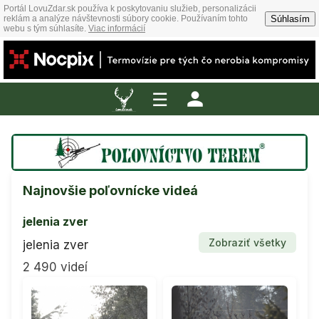
Portál LovuZdar.sk používa k poskytovaniu služieb, personalizácii
Súhlasím
reklám a analýze návštevnosti súbory cookie. Používaním tohto
webu s tým súhlasíte.
Viac informácií
☰
Najnovšie poľovnícke videá
jelenia zver
Zobraziť všetky
jelenia zver
2 490 videí