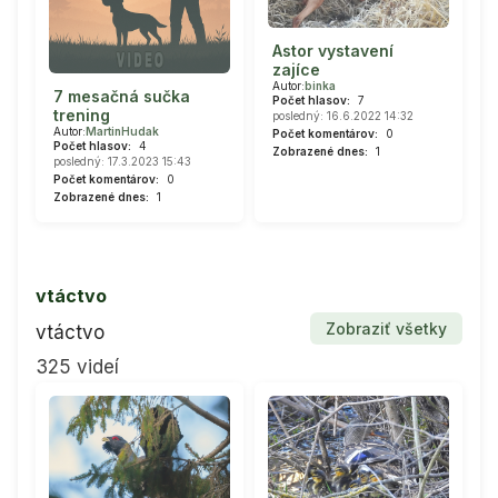
Astor vystavení
zajíce
Autor:
binka
7 mesačná sučka
Počet hlasov:
7
trening
posledný: 16.6.2022 14:32
Autor:
MartinHudak
Počet komentárov:
0
Počet hlasov:
4
Zobrazené dnes:
1
posledný: 17.3.2023 15:43
Počet komentárov:
0
Zobrazené dnes:
1
vtáctvo
Zobraziť všetky
vtáctvo
325 videí