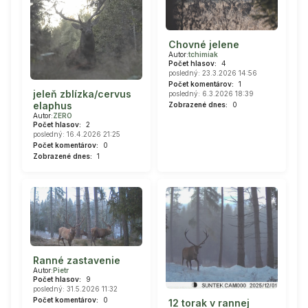
Chovné jelene
Autor:
tchimiak
Počet hlasov:
4
posledný: 23.3.2026 14:56
Počet komentárov:
1
jeleň zblízka/cervus
posledný: 6.3.2026 18:39
elaphus
Zobrazené dnes:
0
Autor:
ZERO
Počet hlasov:
2
posledný: 16.4.2026 21:25
Počet komentárov:
0
Zobrazené dnes:
1
Ranné zastavenie
Autor:
Pietr
Počet hlasov:
9
posledný: 31.5.2026 11:32
Počet komentárov:
0
12 torak v rannej