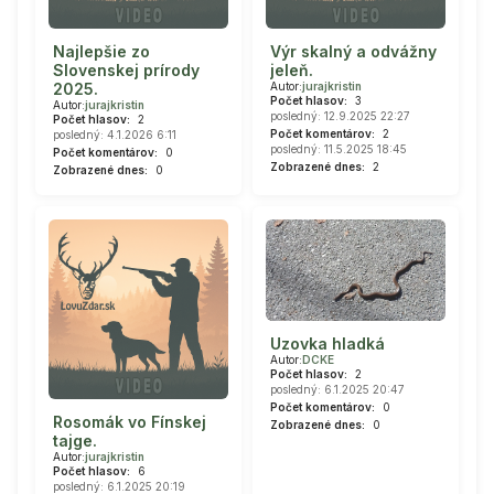
Najlepšie zo
Výr skalný a odvážny
Slovenskej prírody
jeleň.
2025.
Autor:
jurajkristin
Počet hlasov:
3
Autor:
jurajkristin
posledný: 12.9.2025 22:27
Počet hlasov:
2
Počet komentárov:
2
posledný: 4.1.2026 6:11
posledný: 11.5.2025 18:45
Počet komentárov:
0
Zobrazené dnes:
2
Zobrazené dnes:
0
Uzovka hladká
Autor:
DCKE
Počet hlasov:
2
posledný: 6.1.2025 20:47
Počet komentárov:
0
Rosomák vo Fínskej
Zobrazené dnes:
0
tajge.
Autor:
jurajkristin
Počet hlasov:
6
posledný: 6.1.2025 20:19