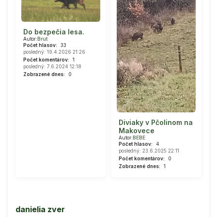
Do bezpečia lesa.
Autor:
Brut
Počet hlasov:
33
posledný: 19.4.2026 21:26
Počet komentárov:
1
posledný: 7.6.2024 12:18
Zobrazené dnes:
0
Diviaky v Pčolinom na
Makovece
Autor:
BEBE
Počet hlasov:
4
posledný: 23.6.2025 22:11
Počet komentárov:
0
Zobrazené dnes:
1
danielia zver