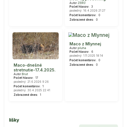
Autor:
ZERO
Počet hlasov:
3
posledný: 16.4.2026 21:27
Počet komentárov:
0
Zobrazené dnes:
0
Maco z Mlynnej
Autor:
pluha
Počet hlasov:
6
posledný: 1.11.2025 18:14
Počet komentárov:
0
Maco-dnešné
Zobrazené dnes:
0
stretnutie-17.4.2025.
Autor:
Brut
Počet hlasov:
17
posledný: 21.6.2026 9:26
Počet komentárov:
1
posledný: 30.4.2025 22:41
Zobrazené dnes:
1
líšky