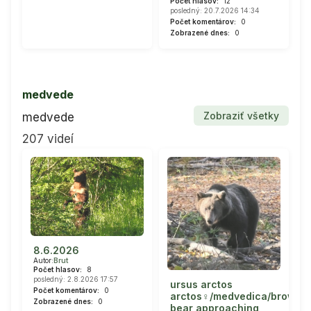
Počet hlasov:
12
posledný: 20.7.2026 14:34
Počet komentárov:
0
Zobrazené dnes:
0
medvede
Zobraziť všetky
medvede
207 videí
8.6.2026
Autor:
Brut
Počet hlasov:
8
posledný: 2.8.2026 17:57
ursus arctos
Počet komentárov:
0
arctos♀/medvedica/brown
Zobrazené dnes:
0
bear approaching