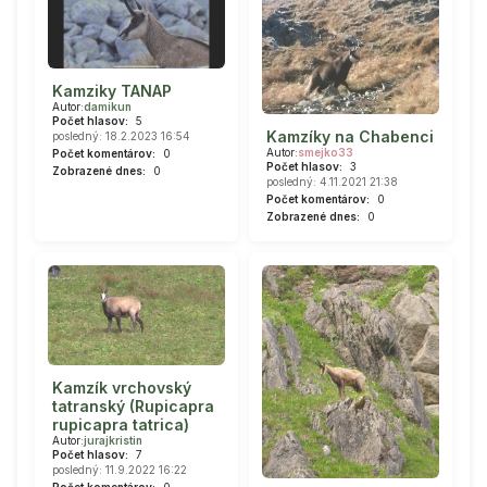
Kamziky TANAP
Autor:
damikun
Počet hlasov:
5
Kamzíky na Chabenci
posledný: 18.2.2023 16:54
Autor:
smejko33
Počet komentárov:
0
Počet hlasov:
3
Zobrazené dnes:
0
posledný: 4.11.2021 21:38
Počet komentárov:
0
Zobrazené dnes:
0
Kamzík vrchovský
tatranský (Rupicapra
rupicapra tatrica)
Autor:
jurajkristin
Počet hlasov:
7
posledný: 11.9.2022 16:22
Počet komentárov:
0