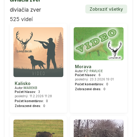
Zobraziť všetky
diviačia zver
525 videí
Morava
Autor:
PZ-PAVLICE
Počet hlasov:
6
posledný: 23.3.2026 19:01
Kalisko
Počet komentárov:
0
Autor:
MAREKB
Zobrazené dnes:
0
Počet hlasov:
3
posledný: 11.2.2026 11:28
Počet komentárov:
0
Zobrazené dnes:
0