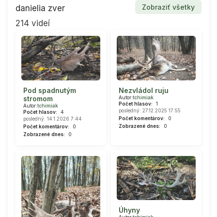
Zobraziť všetky
danielia zver
214 videí
Pod spadnutým
Nezvládol ruju
stromom
Autor:
tchimiak
Počet hlasov:
1
Autor:
tchimiak
posledný: 27.12.2025 17:55
Počet hlasov:
4
Počet komentárov:
0
posledný: 14.1.2026 7:44
Zobrazené dnes:
0
Počet komentárov:
0
Zobrazené dnes:
0
Úhyny