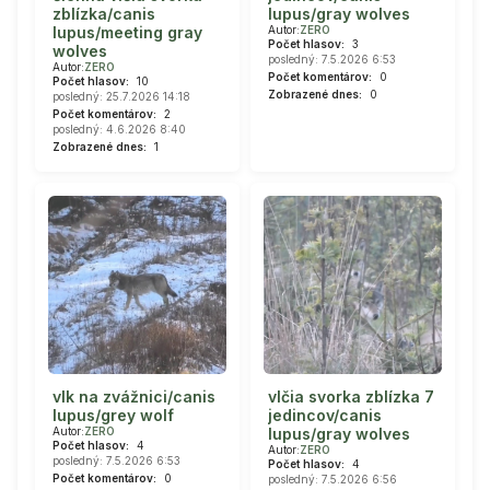
zblízka/canis
lupus/gray wolves
lupus/meeting gray
Autor:
ZERO
Počet hlasov:
3
wolves
posledný: 7.5.2026 6:53
Autor:
ZERO
Počet komentárov:
0
Počet hlasov:
10
Zobrazené dnes:
0
posledný: 25.7.2026 14:18
Počet komentárov:
2
posledný: 4.6.2026 8:40
Zobrazené dnes:
1
vlk na zvážnici/canis
vlčia svorka zblízka 7
lupus/grey wolf
jedincov/canis
Autor:
ZERO
lupus/gray wolves
Počet hlasov:
4
Autor:
ZERO
posledný: 7.5.2026 6:53
Počet hlasov:
4
Počet komentárov:
0
posledný: 7.5.2026 6:56