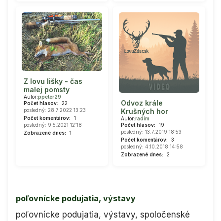
Z lovu lišky - čas
malej pomsty
Autor:
ppeter29
Odvoz krále
Počet hlasov:
22
Krušných hor
posledný: 28.7.2022 13:23
Počet komentárov:
1
Autor:
radim
Počet hlasov:
19
posledný: 9.5.2021 12:18
posledný: 13.7.2019 18:53
Zobrazené dnes:
1
Počet komentárov:
3
posledný: 4.10.2018 14:58
Zobrazené dnes:
2
poľovnícke podujatia, výstavy
poľovnícke podujatia, výstavy, spoločenské