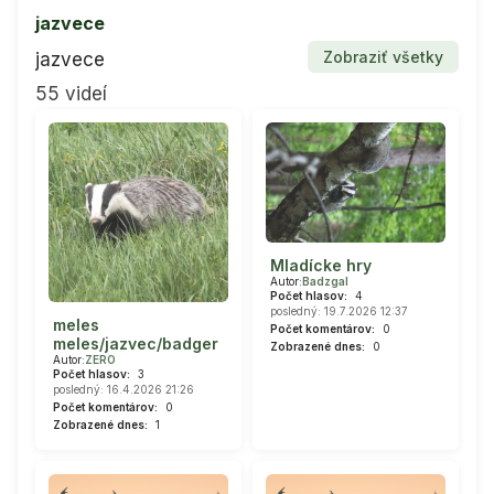
jazvece
Zobraziť všetky
jazvece
55 videí
Mladícke hry
Autor:
Badzgal
Počet hlasov:
4
posledný: 19.7.2026 12:37
meles
Počet komentárov:
0
meles/jazvec/badger
Zobrazené dnes:
0
Autor:
ZERO
Počet hlasov:
3
posledný: 16.4.2026 21:26
Počet komentárov:
0
Zobrazené dnes:
1