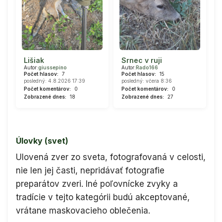
Lišiak
Srnec v ruji
Autor:
giussepino
Autor:
Rado166
Počet hlasov:
7
Počet hlasov:
15
posledný: 4.8.2026 17:39
posledný: včera 8:36
Počet komentárov:
0
Počet komentárov:
0
Zobrazené dnes:
18
Zobrazené dnes:
27
Úlovky (svet)
Ulovená zver zo sveta, fotografovaná v celosti,
nie len jej časti, nepridávať fotografie
preparátov zveri. Iné poľovnícke zvyky a
tradície v tejto kategórii budú akceptované,
vrátane maskovacieho oblečenia.