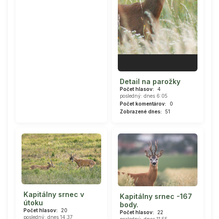
Detail na parožky
Počet hlasov:
4
posledný: dnes 6:05
Počet komentárov:
0
Zobrazené dnes:
51
Kapitálny srnec v
Kapitálny srnec -167
útoku
body.
Počet hlasov:
20
Počet hlasov:
22
posledný: dnes 14:37
posledný: dnes 11:55