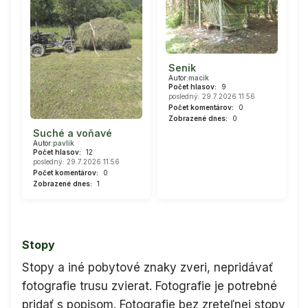
Senik
Autor:
macik
Počet hlasov:
9
posledný: 29.7.2026 11:56
Počet komentárov:
0
Zobrazené dnes:
0
Suché a voňavé
Autor:
pavlik
Počet hlasov:
12
posledný: 29.7.2026 11:56
Počet komentárov:
0
Zobrazené dnes:
1
Stopy
Stopy a iné pobytové znaky zveri, nepridávať
fotografie trusu zvierat. Fotografie je potrebné
pridať s popisom. Fotografie bez zreteľnej stopy