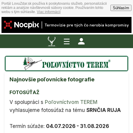
Portál LovuZdar.sk používa k poskytovaniu služieb, personalizácii
Súhlasím
reklám a analýze návštevnosti súbory cookie. Používaním tohto
webu s tým súhlasíte.
Viac informácií
☰
Najnovšie poľovnícke fotografie
FOTOSÚŤAŽ
V spolupráci s
Poľovníctvom TEREM
vyhlasujeme fotosúťaž na tému
SRNČIA RUJA
Termín súťaže:
04.07.2026 - 31.08.2026