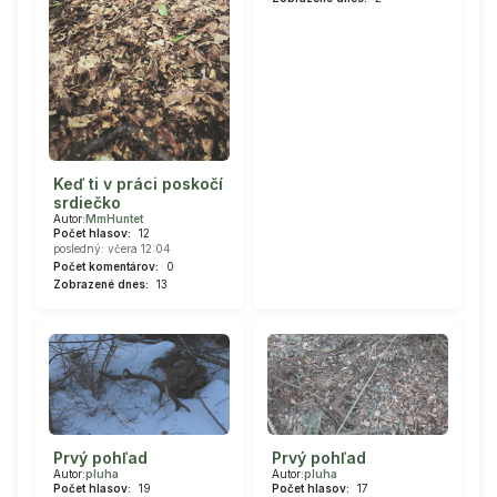
Keď ti v práci poskočí
srdiečko
Autor:
MmHuntet
Počet hlasov:
12
posledný: včera 12:04
Počet komentárov:
0
Zobrazené dnes:
13
Prvý pohľad
Prvý pohľad
Autor:
pluha
Autor:
pluha
Počet hlasov:
19
Počet hlasov:
17