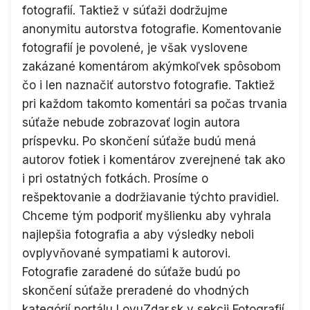
fotografií. Taktiež v súťaži dodržujme
anonymitu autorstva fotografie. Komentovanie
fotografií je povolené, je však vyslovene
zakázané komentárom akýmkoľvek spôsobom
čo i len naznačiť autorstvo fotografie. Taktiež
pri každom takomto komentári sa počas trvania
súťaže nebude zobrazovať login autora
príspevku. Po skončení súťaže budú mená
autorov fotiek i komentárov zverejnené tak ako
i pri ostatných fotkách. Prosíme o
rešpektovanie a dodržiavanie týchto pravidiel.
Chceme tým podporiť myšlienku aby vyhrala
najlepšia fotografia a aby výsledky neboli
ovplyvňované sympatiami k autorovi.
Fotografie zaradené do súťaže budú po
skončení súťaže preradené do vhodných
kategórií portálu LovuZdar.sk v sekcii Fotografií