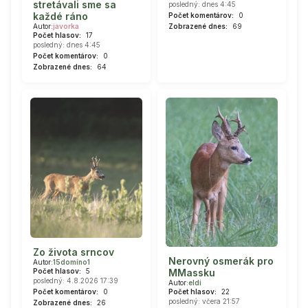
stretávali sme sa
posledný: dnes 4:45
každé ráno
Počet komentárov:
0
Autor:
javorka
Zobrazené dnes:
69
Počet hlasov:
17
posledný: dnes 4:45
Počet komentárov:
0
Zobrazené dnes:
64
Zo života srncov
Nerovný osmerák pro
Autor:
15domino1
Počet hlasov:
5
MMassku
posledný: 4.8.2026 17:39
Autor:
eldi
Počet komentárov:
0
Počet hlasov:
22
posledný: včera 21:57
Zobrazené dnes:
26