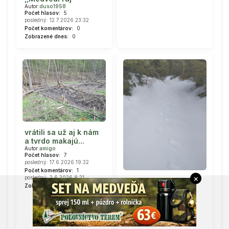
Autor:
duso1958
Počet hlasov:
5
posledný: 12.7.2026 23:32
Počet komentárov:
0
Zobrazené dnes:
0
vrátili sa už aj k nám
a tvrdo makajú...
Autor:
amigo
Počet hlasov:
7
posledný: 17.6.2026 19:32
Počet komentárov:
1
×
posledný: 2.6.2026 8:21
Pod hoľou
Zobrazené dnes:
0
Autor:
pluha
Počet hlasov:
8
posledný: 28.2.2026 17:34
Počet komentárov:
0
Zobrazené dnes:
0