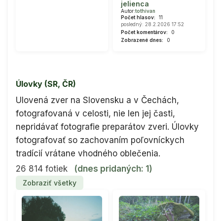
jelienca
Autor:
tothivan
Počet hlasov:
11
posledný: 28.2.2026 17:52
Počet komentárov:
0
Zobrazené dnes:
0
Úlovky (SR, ČR)
Ulovená zver na Slovensku a v Čechách,
fotografovaná v celosti, nie len jej časti,
nepridávať fotografie preparátov zveri. Úlovky
fotografovať so zachovaním poľovníckych
tradícií vrátane vhodného oblečenia.
26 814 fotiek
(dnes pridaných: 1)
Zobraziť všetky