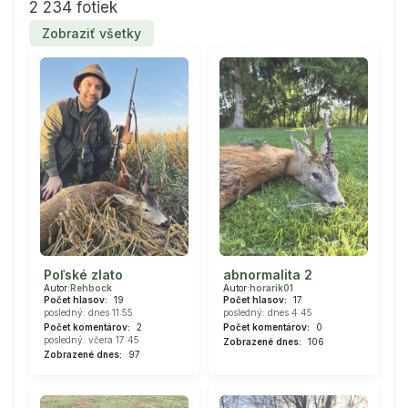
2 234 fotiek
Zobraziť všetky
Poľské zlato
abnormalita 2
Autor:
Rehbock
Autor:
horarik01
Počet hlasov:
19
Počet hlasov:
17
posledný: dnes 11:55
posledný: dnes 4:45
Počet komentárov:
2
Počet komentárov:
0
posledný: včera 17:45
Zobrazené dnes:
106
Zobrazené dnes:
97