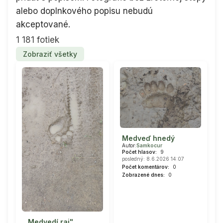
alebo doplnkového popisu nebudú
akceptované.
1 181 fotiek
Zobraziť všetky
Medveď hnedý
Autor:
Samkocur
Počet hlasov:
9
posledný: 8.6.2026 14:07
Počet komentárov:
0
Zobrazené dnes:
0
,,Medvedí raj"