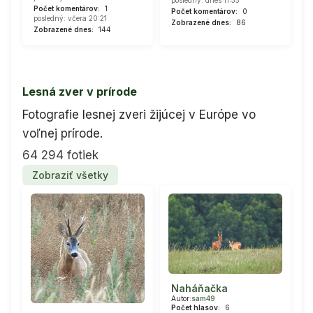
Počet komentárov:
1
Počet komentárov:
0
posledný: včera 20:21
Zobrazené dnes:
86
Zobrazené dnes:
144
Lesná zver v prírode
Fotografie lesnej zveri žijúcej v Európe vo
voľnej prírode.
64 294 fotiek
Zobraziť všetky
Naháňačka
Autor:
sam49
Počet hlasov:
6