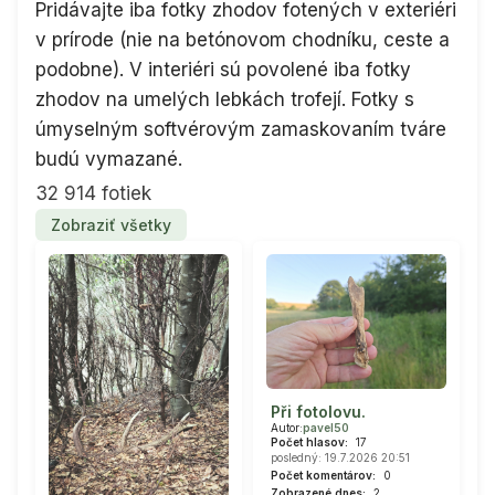
Pridávajte iba fotky zhodov fotených v exteriéri
v prírode (nie na betónovom chodníku, ceste a
podobne). V interiéri sú povolené iba fotky
zhodov na umelých lebkách trofejí. Fotky s
úmyselným softvérovým zamaskovaním tváre
budú vymazané.
32 914 fotiek
Zobraziť všetky
Při fotolovu.
Autor:
pavel50
Počet hlasov:
17
posledný: 19.7.2026 20:51
Počet komentárov:
0
Zobrazené dnes:
2