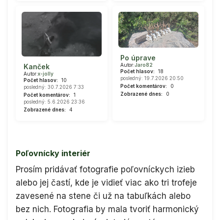
Po úprave
Autor:
Jaro82
Kanček
Počet hlasov:
18
Autor:
x-jolly
posledný: 19.7.2026 20:50
Počet hlasov:
10
Počet komentárov:
0
posledný: 30.7.2026 7:33
Zobrazené dnes:
0
Počet komentárov:
1
posledný: 5.6.2026 23:36
Zobrazené dnes:
4
Poľovnícky interiér
Prosím pridávať fotografie poľovníckych izieb
alebo jej častí, kde je vidieť viac ako tri trofeje
zavesené na stene či už na tabuľkách alebo
bez nich. Fotografia by mala tvoriť harmonický