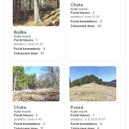
Chata
Autor:
macik
Počet hlasov:
5
posledný: dnes 10:25
Počet komentárov:
0
Zobrazené dnes:
29
Búdka
Autor:
macik
Počet hlasov:
1
posledný: dnes 10:25
Počet komentárov:
0
Zobrazené dnes:
67
Chata
Posed
Autor:
macik
Autor:
macik
Počet hlasov:
5
Počet hlasov:
7
posledný: dnes 4:45
posledný: 4.8.2026 8:47
Počet komentárov:
0
Počet komentárov:
0
Zobrazené dnes:
11
Zobrazené dnes:
6