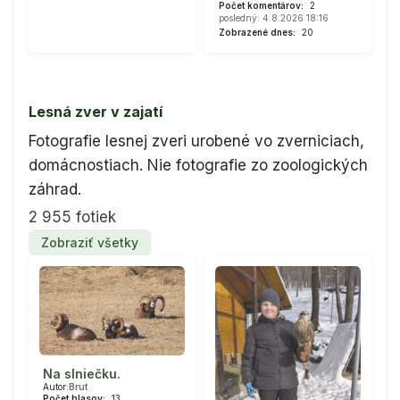
Počet komentárov:
2
posledný: 4.8.2026 18:16
Zobrazené dnes:
20
Lesná zver v zajatí
Fotografie lesnej zveri urobené vo zverniciach,
domácnostiach. Nie fotografie zo zoologických
záhrad.
2 955 fotiek
Zobraziť všetky
Na slniečku.
Autor:
Brut
Počet hlasov:
13