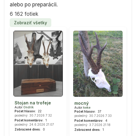
alebo po preparácii.
6 162 fotiek
Zobraziť všetky
Stojan na trofeje
mocný
Autor:
Ondrik
Autor:
keke
Počet hlasov:
22
Počet hlasov:
37
posledný: 30.7.2026 7:32
posledný: 30.7.2026 7:33
Počet komentárov:
1
Počet komentárov:
4
posledný: 24.6.2026 21:07
posledný: 3.7.2026 21:18
Zobrazené dnes:
0
Zobrazené dnes:
1