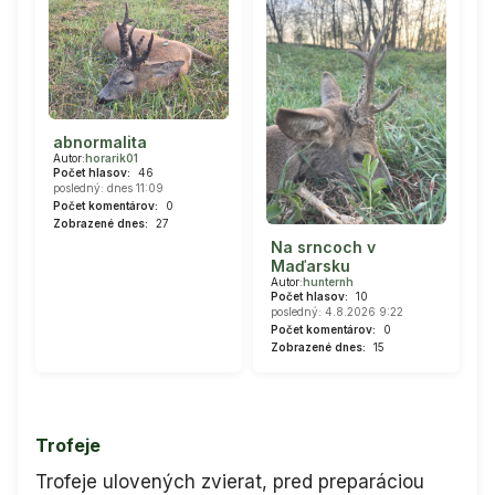
abnormalita
Autor:
horarik01
Počet hlasov:
46
posledný: dnes 11:09
Počet komentárov:
0
Zobrazené dnes:
27
Na srncoch v
Maďarsku
Autor:
hunternh
Počet hlasov:
10
posledný: 4.8.2026 9:22
Počet komentárov:
0
Zobrazené dnes:
15
Trofeje
Trofeje ulovených zvierat, pred preparáciou