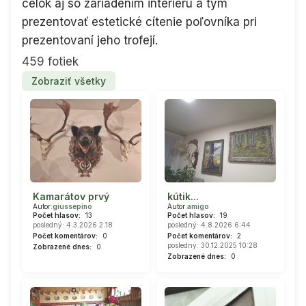
celok aj so zariadením interiéru a tým
prezentovať estetické cítenie poľovníka pri
prezentovaní jeho trofejí.
459 fotiek
Zobraziť všetky
Kamarátov prvý
kútik...
Autor:
giussepino
Autor:
amigo
Počet hlasov:
13
Počet hlasov:
19
posledný: 4.3.2026 2:18
posledný: 4.8.2026 6:44
Počet komentárov:
0
Počet komentárov:
2
posledný: 30.12.2025 10:28
Zobrazené dnes:
0
Zobrazené dnes:
0