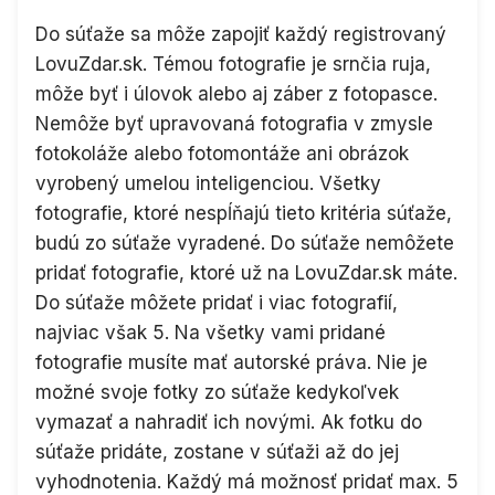
Do súťaže sa môže zapojiť každý registrovaný
LovuZdar.sk. Témou fotografie je srnčia ruja,
môže byť i úlovok alebo aj záber z fotopasce.
Nemôže byť upravovaná fotografia v zmysle
fotokoláže alebo fotomontáže ani obrázok
vyrobený umelou inteligenciou. Všetky
fotografie, ktoré nespĺňajú tieto kritéria súťaže,
budú zo súťaže vyradené. Do súťaže nemôžete
pridať fotografie, ktoré už na LovuZdar.sk máte.
Do súťaže môžete pridať i viac fotografií,
najviac však 5. Na všetky vami pridané
fotografie musíte mať autorské práva. Nie je
možné svoje fotky zo súťaže kedykoľvek
vymazať a nahradiť ich novými. Ak fotku do
súťaže pridáte, zostane v súťaži až do jej
vyhodnotenia. Každý má možnosť pridať max. 5