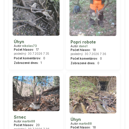
Úhyn
Popri robote
Autor:
nikolas73
Autor:
dano1
Počet hlasov:
17
Počet hlasov:
18
posledný: 30.7.2026 7:35
posledný: 30.7.2026 7:36
Počet komentárov:
0
Počet komentárov:
0
Zobrazené dnes:
1
Zobrazené dnes:
0
Srnec
Úhyn
Autor:
martin88
Autor:
martin88
Počet hlasov:
20
Počet hlasov:
18
posledný: 30.7.2026 7:36