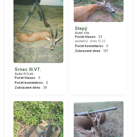
Slepý
Autor:
cita
Počet hlasov:
23
posledný: dnes 12:22
Počet komentárov:
0
Zobrazené dnes:
137
Srnec III.VT.
Autor:
Er1cek
Počet hlasov:
0
Počet komentárov:
0
Zobrazené dnes:
39