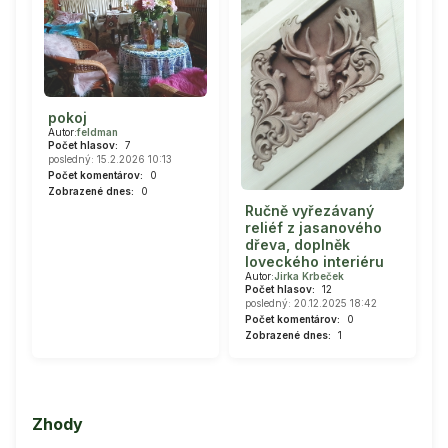
pokoj
Autor:
feldman
Počet hlasov:
7
posledný: 15.2.2026 10:13
Počet komentárov:
0
Zobrazené dnes:
0
Ručně vyřezávaný
reliéf z jasanového
dřeva, doplněk
loveckého interiéru
Autor:
Jirka Krbeček
Počet hlasov:
12
posledný: 20.12.2025 18:42
Počet komentárov:
0
Zobrazené dnes:
1
Zhody