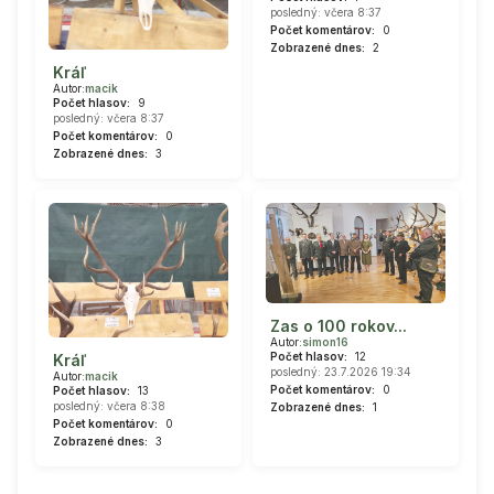
posledný: včera 8:37
Počet komentárov:
0
Zobrazené dnes:
2
Kráľ
Autor:
macik
Počet hlasov:
9
posledný: včera 8:37
Počet komentárov:
0
Zobrazené dnes:
3
Zas o 100 rokov...
Autor:
simon16
Počet hlasov:
12
Kráľ
posledný: 23.7.2026 19:34
Autor:
macik
Počet komentárov:
0
Počet hlasov:
13
posledný: včera 8:38
Zobrazené dnes:
1
Počet komentárov:
0
Zobrazené dnes:
3