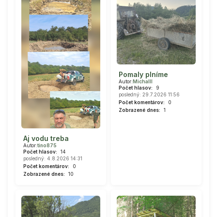
Pomaly plníme
Autor:
Michalll
Počet hlasov:
9
posledný: 29.7.2026 11:56
Počet komentárov:
0
Zobrazené dnes:
1
Aj vodu treba
Autor:
tino875
Počet hlasov:
14
posledný: 4.8.2026 14:31
Počet komentárov:
0
Zobrazené dnes:
10