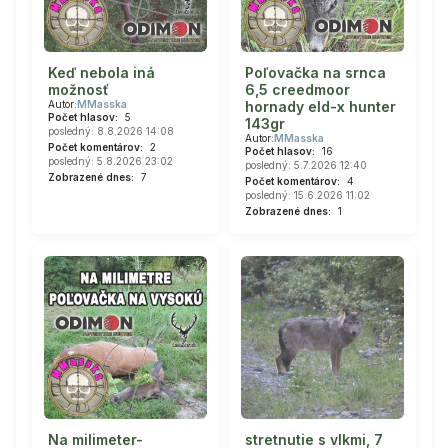
Keď nebola iná
Poľovačka na srnca
možnosť
6,5 creedmoor
Autor:
MMasska
hornady eld-x hunter
Počet hlasov:
5
143gr
posledný: 8.8.2026 14:08
Autor:
MMasska
Počet komentárov:
2
Počet hlasov:
16
posledný: 5.8.2026 23:02
posledný: 5.7.2026 12:40
Zobrazené dnes:
7
Počet komentárov:
4
posledný: 15.6.2026 11:02
Zobrazené dnes:
1
Na milimeter-
stretnutie s vlkmi, 7