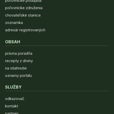
poľovnícke podujatia
poľovnícke združenia
chovateľské stanice
zoznamka
adresár registrovaných
OBSAH
právna poradňa
recepty z diviny
na stiahnutie
oznamy portálu
SLUŽBY
odkazovač
kontakt
partneri