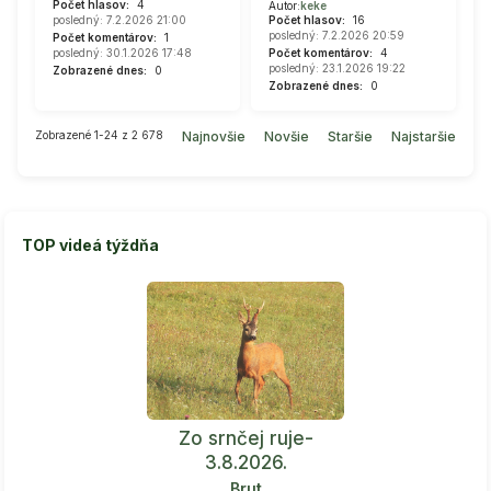
Počet hlasov:
4
Autor:
keke
Počet hlasov:
16
posledný: 7.2.2026 21:00
posledný: 7.2.2026 20:59
Počet komentárov:
1
Počet komentárov:
4
posledný: 30.1.2026 17:48
posledný: 23.1.2026 19:22
Zobrazené dnes:
0
Zobrazené dnes:
0
Zobrazené 1-24 z 2 678
Najnovšie
Novšie
Staršie
Najstaršie
TOP videá týždňa
Zo srnčej ruje-
3.8.2026.
Brut