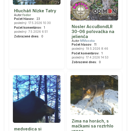
Hlucháň Nízke Tatry
Autor:
fodor
Počet hlasov:
23
posledný: 17.5.2026 10:30
Nosler AccuBondLR
Počet komentárov:
1
30-06 poľovačka na
posledný: 7.5.2026 6:51
jelienča
Zobrazené dnes:
0
Autor:
MMasska
Počet hlasov:
11
posledný: 19.5.2026 8:46
Počet komentárov:
1
posledný: 17.4.2026 14:53
Zobrazené dnes:
0
Zima na horách, s
mačkami sa roztrhlo
medvedica si
vrece