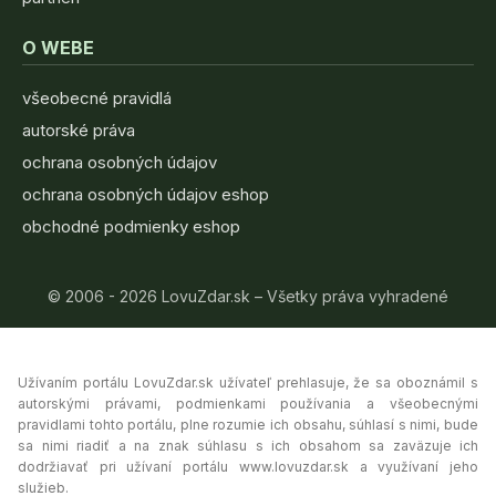
O WEBE
všeobecné pravidlá
autorské práva
ochrana osobných údajov
ochrana osobných údajov eshop
obchodné podmienky eshop
© 2006 - 2026 LovuZdar.sk – Všetky práva vyhradené
Užívaním portálu LovuZdar.sk užívateľ prehlasuje, že sa oboznámil s
autorskými právami, podmienkami používania a všeobecnými
pravidlami tohto portálu, plne rozumie ich obsahu, súhlasí s nimi, bude
sa nimi riadiť a na znak súhlasu s ich obsahom sa zaväzuje ich
dodržiavať pri užívaní portálu www.lovuzdar.sk a využívaní jeho
služieb.