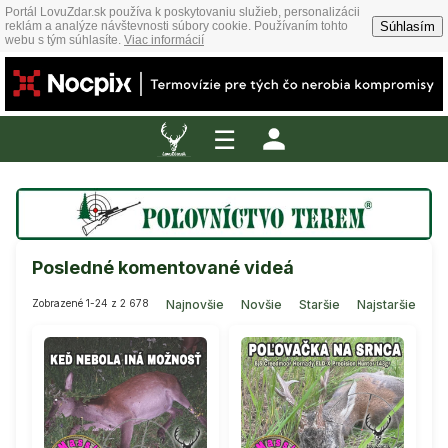
Portál LovuZdar.sk používa k poskytovaniu služieb, personalizácii
Súhlasím
reklám a analýze návštevnosti súbory cookie. Používaním tohto
webu s tým súhlasíte.
Viac informácií
☰
Posledné komentované videá
Zobrazené 1-24 z 2 678
Najnovšie
Novšie
Staršie
Najstaršie