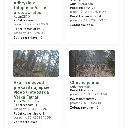
odhryzla z
Autor:
PStrailcam
fotopasce/ursus
Počet hlasov:
29
posledný: 12.4.2026 14:56
arctos arctos ♀
Počet komentárov:
4
Autor:
ZERO
posledný: 26.3.2026 23:00
Počet hlasov:
4
posledný: 7.4.2026 9:49
Zobrazené dnes:
0
Počet komentárov:
2
posledný: 1.4.2026 9:26
Zobrazené dnes:
0
Ako mi medveď
Chovné jelene
prekazil najlepšie
Autor:
tchimiak
Počet hlasov:
4
video (Fotopasca
posledný: 23.3.2026 14:56
Veľká Fatra)
Počet komentárov:
1
Autor:
ViloPolonec
posledný: 6.3.2026 18:39
Počet hlasov:
15
Zobrazené dnes:
0
posledný: 29.3.2026 21:32
Počet komentárov:
1
posledný: 20.3.2026 10:59
Zobrazené dnes:
1