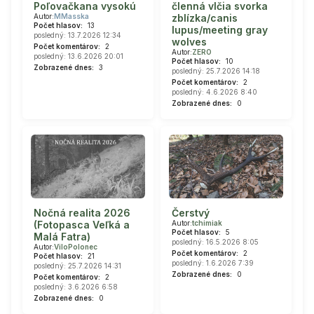
Poľovačkana vysokú
členná vlčia svorka
Autor:
MMasska
zblízka/canis
Počet hlasov:
13
lupus/meeting gray
posledný: 13.7.2026 12:34
wolves
Počet komentárov:
2
Autor:
ZERO
posledný: 13.6.2026 20:01
Počet hlasov:
10
Zobrazené dnes:
3
posledný: 25.7.2026 14:18
Počet komentárov:
2
posledný: 4.6.2026 8:40
Zobrazené dnes:
0
Nočná realita 2026
Čerstvý
(Fotopasca Veľká a
Autor:
tchimiak
Počet hlasov:
5
Malá Fatra)
posledný: 16.5.2026 8:05
Autor:
ViloPolonec
Počet komentárov:
2
Počet hlasov:
21
posledný: 1.6.2026 7:39
posledný: 25.7.2026 14:31
Zobrazené dnes:
0
Počet komentárov:
2
posledný: 3.6.2026 6:58
Zobrazené dnes:
0