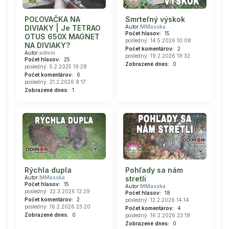
POĽOVAČKA NA
Smrteľný výskok
DIVIAKY | Je TETRAO
Autor:
MMasska
Počet hlasov:
15
OTUS 650X MAGNET
posledný: 14.5.2026 10:08
NA DIVIAKY?
Počet komentárov:
2
Autor:
admin
posledný: 19.2.2026 19:32
Počet hlasov:
25
Zobrazené dnes:
0
posledný: 5.2.2025 19:28
Počet komentárov:
6
posledný: 21.2.2026 8:17
Zobrazené dnes:
1
Rýchla dupla
Pohľady sa nám
Autor:
MMasska
stretli
Počet hlasov:
15
Autor:
MMasska
posledný: 22.3.2026 13:29
Počet hlasov:
18
Počet komentárov:
2
posledný: 12.2.2026 14:14
posledný: 16.2.2026 23:20
Počet komentárov:
4
Zobrazené dnes:
0
posledný: 16.2.2026 23:18
Zobrazené dnes:
0