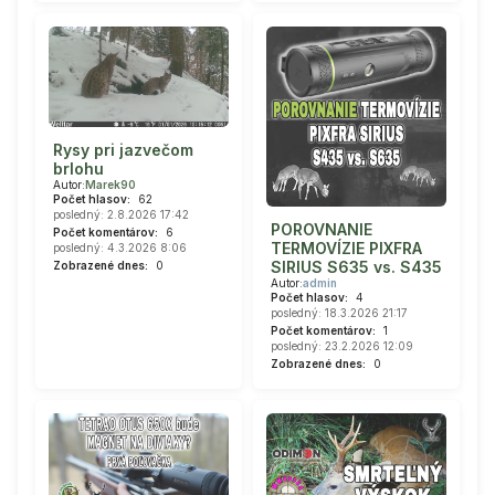
Rysy pri jazvečom
brlohu
Autor:
Marek90
Počet hlasov:
62
posledný: 2.8.2026 17:42
POROVNANIE
Počet komentárov:
6
TERMOVÍZIE PIXFRA
posledný: 4.3.2026 8:06
SIRIUS S635 vs. S435
Zobrazené dnes:
0
Autor:
admin
Počet hlasov:
4
posledný: 18.3.2026 21:17
Počet komentárov:
1
posledný: 23.2.2026 12:09
Zobrazené dnes:
0