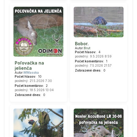
Bobor.
Autor:
Brut
Počet hlasov:
4
posledný: 9.5.2026 8:59
Počet komentárov:
1
Poľovačka na
posledný: 7.5.2026 21:57
jelienča
Zobrazené dnes:
0
Autor:
MMasska
Počet hlasov:
10
posledný: 21.5.2026 7:30
Počet komentárov:
2
posledný: 18.5.2026 13:04
Zobrazené dnes:
0