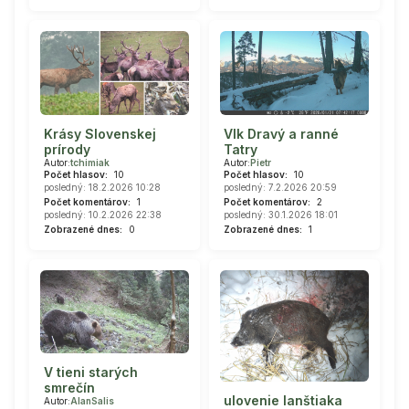
Krásy Slovenskej
Vlk Dravý a ranné
prírody
Tatry
Autor:
tchimiak
Autor:
Pietr
Počet hlasov:
10
Počet hlasov:
10
posledný: 18.2.2026 10:28
posledný: 7.2.2026 20:59
Počet komentárov:
1
Počet komentárov:
2
posledný: 10.2.2026 22:38
posledný: 30.1.2026 18:01
Zobrazené dnes:
0
Zobrazené dnes:
1
V tieni starých
smrečín
ulovenie lanštiaka
Autor:
AlanSalis