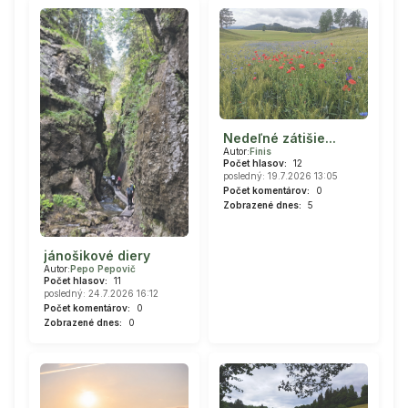
Nedeľné zátišie...
Autor:
Finis
Počet hlasov:
12
posledný: 19.7.2026 13:05
Počet komentárov:
0
Zobrazené dnes:
5
jánošikové diery
Autor:
Pepo Pepovič
Počet hlasov:
11
posledný: 24.7.2026 16:12
Počet komentárov:
0
Zobrazené dnes:
0