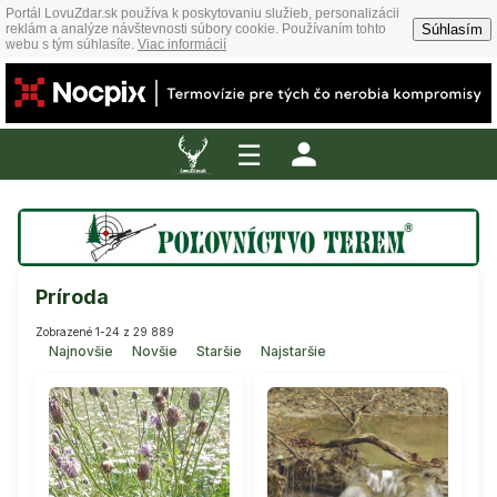
Portál LovuZdar.sk používa k poskytovaniu služieb, personalizácii
Súhlasím
reklám a analýze návštevnosti súbory cookie. Používaním tohto
webu s tým súhlasíte.
Viac informácií
☰
Príroda
Zobrazené 1-24 z 29 889
Najnovšie
Novšie
Staršie
Najstaršie