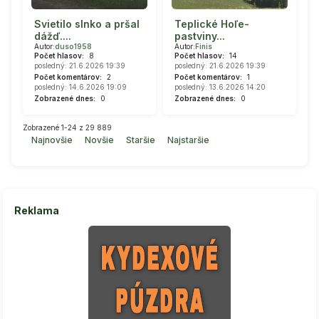
Svietilo slnko a pršal
Teplické Hoľe-
dážď....
pastviny...
Autor:
duso1958
Autor:
Finis
Počet hlasov:
8
Počet hlasov:
14
posledný: 21.6.2026 19:39
posledný: 21.6.2026 19:39
Počet komentárov:
2
Počet komentárov:
1
posledný: 14.6.2026 19:09
posledný: 13.6.2026 14:20
Zobrazené dnes:
0
Zobrazené dnes:
0
Zobrazené 1-24 z 29 889
Najnovšie
Novšie
Staršie
Najstaršie
Reklama