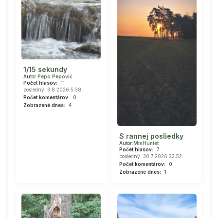
1/15 sekundy
Autor:
Pepo Pepovič
Počet hlasov:
11
posledný: 3.8.2026 5:38
Počet komentárov:
0
Zobrazené dnes:
4
S rannej posliedky
Autor:
MmHuntet
Počet hlasov:
7
posledný: 30.7.2026 23:52
Počet komentárov:
0
Zobrazené dnes:
1