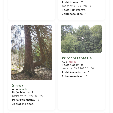
Počet hlasov:
11
posledný: 20.7.2026 6:20
Počet komentárov:
0
Zobrazené dnes:
1
Přírodní fantazie
Autor:
derca
Počet hlasov:
9
posledný: 19.7.2026 21:06
Počet komentárov:
0
Zobrazené dnes:
0
Smrek
Autor:
macik
Počet hlasov:
9
posledný: 25.7.2026 11:29
Počet komentárov:
0
Zobrazené dnes:
1