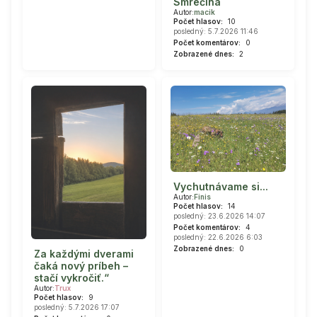
Smrečina
Autor:
macik
Počet hlasov:
10
posledný: 5.7.2026 11:46
Počet komentárov:
0
Zobrazené dnes:
2
Vychutnávame si...
Autor:
Finis
Počet hlasov:
14
posledný: 23.6.2026 14:07
Počet komentárov:
4
posledný: 22.6.2026 6:03
Zobrazené dnes:
0
Za každými dverami
čaká nový príbeh –
stačí vykročiť.“
Autor:
Trux
Počet hlasov:
9
posledný: 5.7.2026 17:07