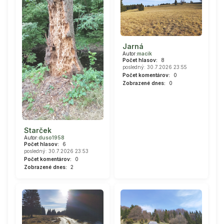
Jarná
Autor:
macik
Počet hlasov:
8
posledný: 30.7.2026 23:55
Počet komentárov:
0
Zobrazené dnes:
0
Starček
Autor:
duso1958
Počet hlasov:
6
posledný: 30.7.2026 23:53
Počet komentárov:
0
Zobrazené dnes:
2