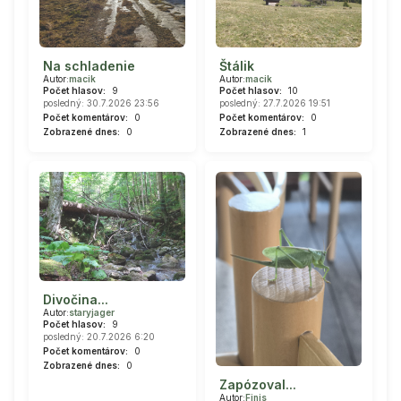
Na schladenie
Štálik
Autor:
macik
Autor:
macik
Počet hlasov:
9
Počet hlasov:
10
posledný: 30.7.2026 23:56
posledný: 27.7.2026 19:51
Počet komentárov:
0
Počet komentárov:
0
Zobrazené dnes:
0
Zobrazené dnes:
1
Divočina...
Autor:
staryjager
Počet hlasov:
9
posledný: 20.7.2026 6:20
Počet komentárov:
0
Zobrazené dnes:
0
Zapózoval...
Autor:
Finis