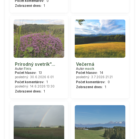
Počet komentárov:
0
Zobrazené dnes:
1
Prírodný svetrík"...
Večerná
Autor:
Finis
Autor:
macik
Počet hlasov:
13
Počet hlasov:
14
posledný: 30.6.2026 6:01
posledný: 3.7.2026 21:21
Počet komentárov:
1
Počet komentárov:
0
posledný: 14.6.2026 13:30
Zobrazené dnes:
1
Zobrazené dnes:
1