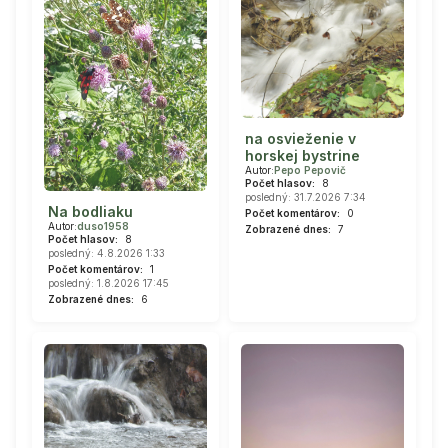
na osvieženie v
horskej bystrine
Autor:
Pepo Pepovič
Počet hlasov:
8
posledný: 31.7.2026 7:34
Na bodliaku
Počet komentárov:
0
Autor:
duso1958
Zobrazené dnes:
7
Počet hlasov:
8
posledný: 4.8.2026 1:33
Počet komentárov:
1
posledný: 1.8.2026 17:45
Zobrazené dnes:
6