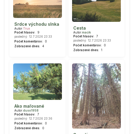
Srdce východu slnka
Cesta
Autor:
Trux
Počet hlasov:
9
Autor:
macik
Počet hlasov:
7
posledný: 12.7.2026 23:33
posledný: 12.7.2026 23:33
Počet komentárov:
0
Počet komentárov:
0
Zobrazené dnes:
4
Zobrazené dnes:
1
Ako maľované
Autor:
duso1958
Počet hlasov:
7
posledný: 12.7.2026 23:36
Počet komentárov:
0
Zobrazené dnes:
0