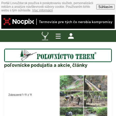
Portál LovuZdar.sk používa k poskytovaniu služieb, personalizácii
Súhlasím
reklám a analýze návštevnosti súbory cookie. Používaním tohto
webu s tým súhlasíte.
Viac informácií
☰
poľovnícke podujatia a akcie, články
Zobrazené 1-11 z 11