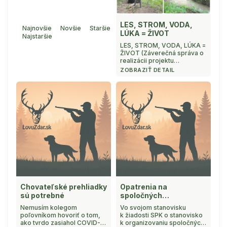
LES, STROM, VODA,
Najnovšie
Novšie
Staršie
LÚKA = ŽIVOT
Najstaršie
LES, STROM, VODA, LÚKA =
ŽIVOT (Záverečná správa o
realizácii projektu
zameraného na zlepšenie
ZOBRAZIŤ DETAIL
stavu krajiny) Úvod
Poľovnícke združenie Ostrý
vrch v Soblahove sa tento
rok pustilo do realizácie
projektu „Les, strom, voda,
lúka = život“, ktorý bol
možný aj vďaka finančnej
podpore Nadá ...
Chovateľské prehliadky
Opatrenia na
sú potrebné
spoločných
poľovačkách v čase
Nemusím kolegom
Vo svojom stanovisku
COVID-19
poľovníkom hovoriť o tom,
k žiadosti SPK o stanovisko
ako tvrdo zasiahol COVID-19
k organizovaniu spoločných