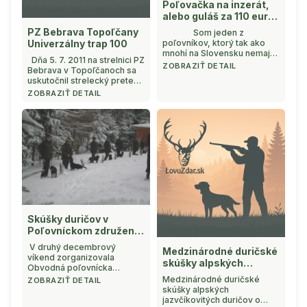
Poľovačka na inzerát,
alebo guláš za 110 euro
?
PZ Bebrava Topoľčany
Som jeden z
Univerzálny trap 100
poľovníkov, ktorý tak ako
mnohí na Slovensku nemajú
Dňa 5. 7. 2011 na strelnici PZ
revír. Čiastočne mi to
ZOBRAZIŤ DETAIL
Bebrava v Topoľčanoch sa
vyhovuje, lebo nemám pre
uskutočnil strelecký pretek
náročné zamestnanie čas
v disciplíne Univerzálny trap
ZOBRAZIŤ DETAIL
využiť všetky pozvania na
100 . Pretek organizovaný p.
poľovku a okrem toho je mi
Miroslavom Pavlíčkom a p.
známe, čo obnáša byť
Patrikom Hudecom bol
členom PZ a sta ...
skvele pripravený. Príjemné
a upravené prostredie
strelnice zo zázemím krásne
zariadenej chaty so
spoločenskou mi ...
Skúšky duričov v
Poľovníckom združení
Ondava Duplín
V druhý decembrový
Medzinárodné duričské
víkend zorganizovala
skúšky alpských
Obvodná poľovnícka
jazvečíkovitých duričov
komora v spolupráci
Medzinárodné duričské
ZOBRAZIŤ DETAIL
s poľovníckym združením
skúšky alpských
Ondava so sídlom v Duplíne
jazvčíkovitých duričov o