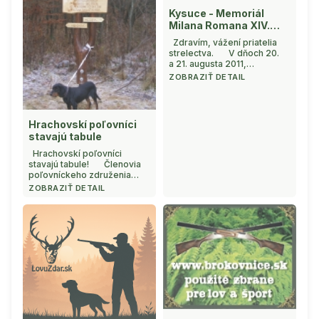
Kysuce - Memoriál
Milana Romana XIV.
ročník
Zdravím, vážení priatelia
strelectva. V dňoch 20.
a 21. augusta 2011,
v malebnej peknej krajine na
ZOBRAZIŤ DETAIL
Kysuciach, v doline medzi
obcami Raková a Zákopčie
v areáli zariadenia RgO SPZ
Kysúc, sa uskutočnil za
Hrachovskí poľovníci
veľmi pekného počasia
stavajú tabule
strelecký pretek - Memoriál
Milana Romana XIV. r ...
Hrachovskí poľovníci
stavajú tabule! Členovia
poľovníckeho združenia
Hrachovo sa zapojili do
ZOBRAZIŤ DETAIL
projektu s názvom „Lesné
informačné tabule –
Samorasty“, kde samotná
realizácia bola uskutočnená
s finančnou podporou MAS
MALOHONT
v rámci Grantového program
...