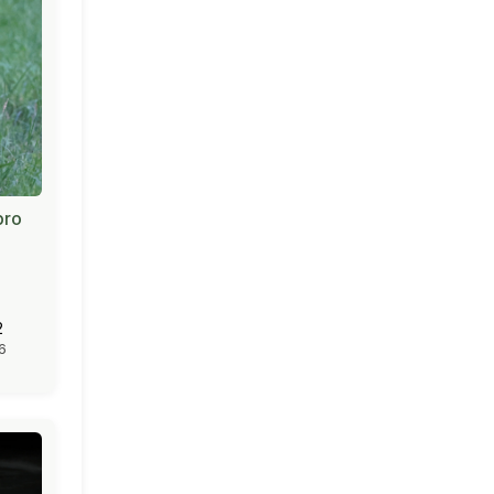
pro
2
6