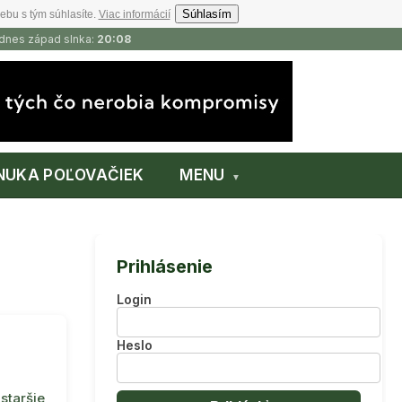
Súhlasím
ebu s tým súhlasíte.
Viac informácií
 dnes západ slnka:
20:08
NUKA POĽOVAČIEK
MENU
Prihlásenie
Login
Heslo
staršie