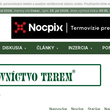
b, personalizácii reklám a analýze návštevnosti súbory cookie. Používaním tohto w
ust 2026
, meniny má
Oskar
, spln:
29. júl 2026
, dnes východ slnka:
05:35
,
DISKUSIA
ČLÁNKY
INZERCIA
PO
y
Najnovšie
Novšie
Staršie
Naj