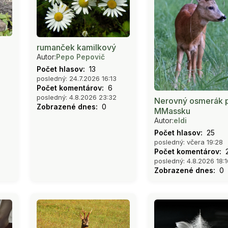
rumanček kamilkový
Autor:
Pepo Pepovič
Počet hlasov:
13
posledný: 24.7.2026 16:13
Počet komentárov:
6
posledný: 4.8.2026 23:32
Nerovný osmerák 
Zobrazené dnes:
0
MMassku
Autor:
eldi
Počet hlasov:
25
posledný: včera 19:28
Počet komentárov:
posledný: 4.8.2026 18:1
Zobrazené dnes:
0