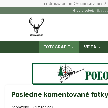
Portál LovuZdar.sk používa k poskytovaniu služie
dnes je
sobota
,
8. aug
FOTOGRAFIE
VIDEÁ
Posledné komentované fotk
Zobrazené 1-24 z 127 223