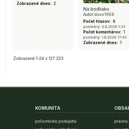
Zobrazené dnes:
2
Na bodliaku
Autor:
duso1958
Počet hlasov:
8
posledný: 4.8.2026 1:33
Počet komentárov:
1
posledný: 1.8.2026 17:45
Zobrazené dnes:
1
Zobrazené 1-24 z 127 223
KOMUNITA
OBSA
poľovnícke podujatia
právna