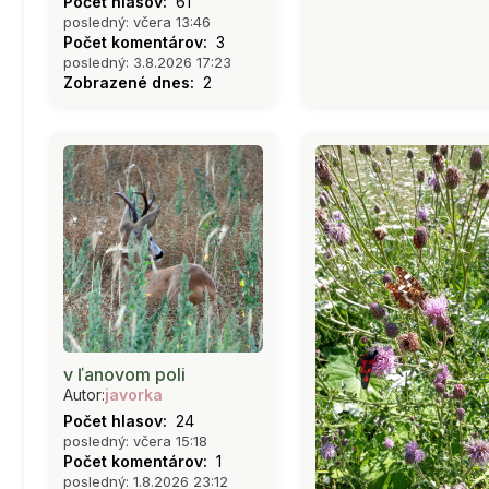
Počet hlasov:
61
posledný: včera 13:46
Počet komentárov:
3
posledný: 3.8.2026 17:23
Zobrazené dnes:
2
v ľanovom poli
Autor:
javorka
Počet hlasov:
24
posledný: včera 15:18
Počet komentárov:
1
posledný: 1.8.2026 23:12