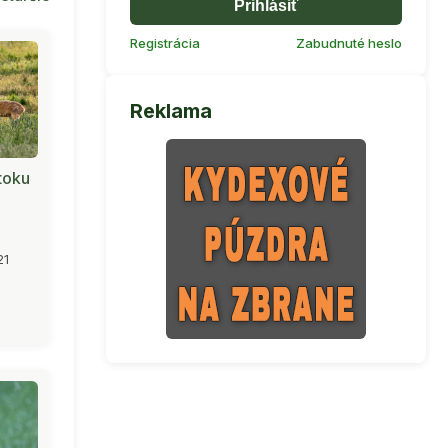
Prihlásiť
Registrácia
Zabudnuté heslo
Reklama
toku
21