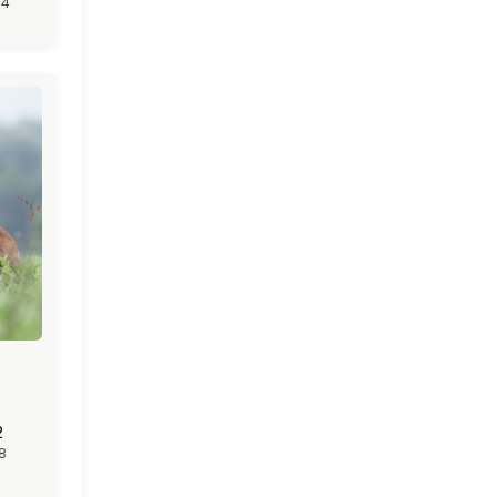
24
2
8