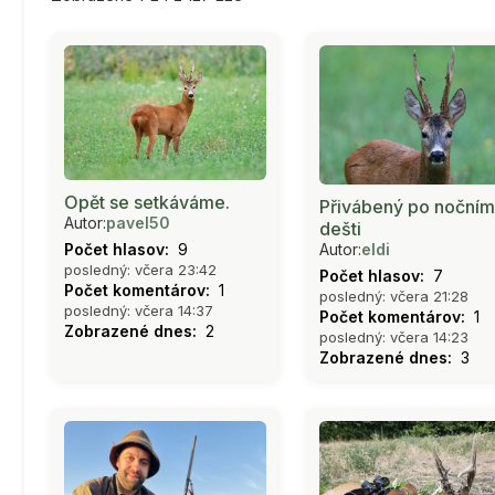
Opět se setkáváme.
Přivábený po nočním
Autor:
pavel50
dešti
Počet hlasov:
9
Autor:
eldi
posledný: včera 23:42
Počet hlasov:
7
Počet komentárov:
1
posledný: včera 21:28
posledný: včera 14:37
Počet komentárov:
1
Zobrazené dnes:
2
posledný: včera 14:23
Zobrazené dnes:
3