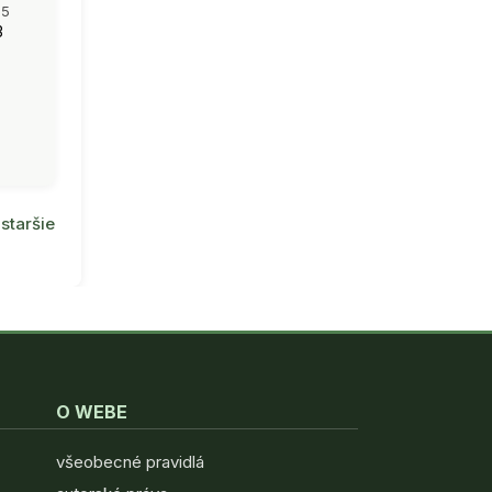
35
3
staršie
O WEBE
všeobecné pravidlá