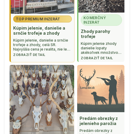
KOMERČNÝ
TOP PREMIUM INZERÁT
INZERÁT
Kúpim jelenie, danielie a
Zhody parohy
srnčie trofeje a zhody
trofeje
Kúpim jelenie, danielie a srnčie
Kúpim jelenie zhody
trofeje a zhody, celá SR.
danielie lopaty
Najvyššia cena je realita, nie len
akékoľvek množstvo a
sľuby. Pre tovar prídem po
ZOBRAZIŤ DETAIL
kvalita.Čestne a
predchádzajúcej dohode.
ZOBRAZIŤ DETAIL
seriózne jednanie.
Rýchlo, korektne, transparentne
Viac informácií tel-
a spoľahlivo ...
0907456243 ...
Predám obrezky z
jelenieho parožia
Predám obrezky z