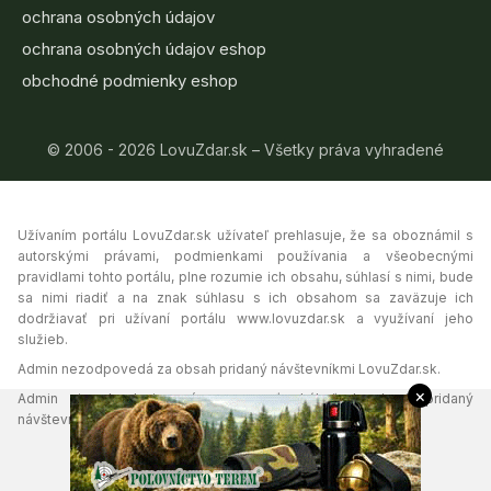
ochrana osobných údajov
ochrana osobných údajov eshop
obchodné podmienky eshop
© 2006 - 2026 LovuZdar.sk – Všetky práva vyhradené
Užívaním portálu LovuZdar.sk užívateľ prehlasuje, že sa oboznámil s
autorskými právami, podmienkami používania a všeobecnými
pravidlami tohto portálu, plne rozumie ich obsahu, súhlasí s nimi, bude
sa nimi riadiť a na znak súhlasu s ich obsahom sa zaväzuje ich
dodržiavať pri užívaní portálu www.lovuzdar.sk a využívaní jeho
služieb.
Admin nezodpovedá za obsah pridaný návštevníkmi LovuZdar.sk.
×
Admin si vyhradzuje právo vymazať akýkoľvek obsah pridaný
návštevníkmi portálu, ak tak uzná za vhodné.