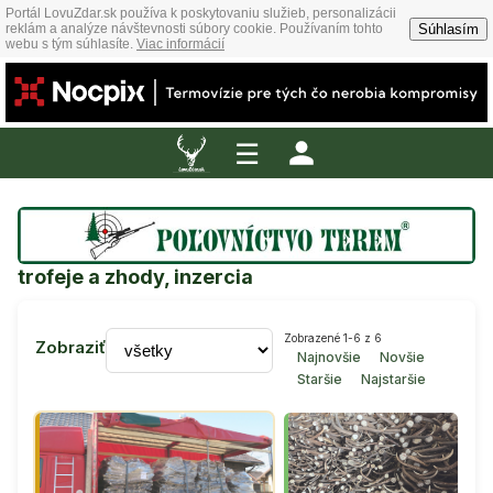
Portál LovuZdar.sk používa k poskytovaniu služieb, personalizácii
Súhlasím
reklám a analýze návštevnosti súbory cookie. Používaním tohto
webu s tým súhlasíte.
Viac informácií
☰
trofeje a zhody, inzercia
Zobrazené 1-6 z 6
Zobraziť
Najnovšie
Novšie
Staršie
Najstaršie