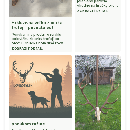
jelenieho parožia
vhodné na hračky pre
psov ...
ZOBRAZIŤ DETAIL
Exkluzívna veľká zbierka
trofejí - pozostalost
Ponúkam na predaj rozsiahlu
polovičku zbierku trofejí po
otcovi. Zbierka bola dlhé roky
vystavená v interiéri a obsahuje
ZOBRAZIŤ DETAIL
veľmi pekne selektívne kusy.
Vzhľadom na rozsah a kvalitu
podloziek je ...
ponúkam ružice