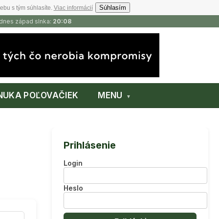
Súhlasím
ebu s tým súhlasíte.
Viac informácií
 dnes západ slnka:
20:08
NUKA POĽOVAČIEK
MENU
Prihlásenie
Login
Heslo