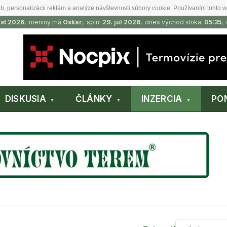
b, personalizácii reklám a analýze návštevnosti súbory cookie. Používaním tohto w
ust 2026
, meniny má
Oskar
, spln:
29. júl 2026
, dnes východ slnka:
05:35
,
DISKUSIA
ČLÁNKY
INZERCIA
PO