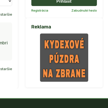
Prihlásiť
Registrácia
Zabudnuté heslo
staršie
Reklama
mbri
staršie