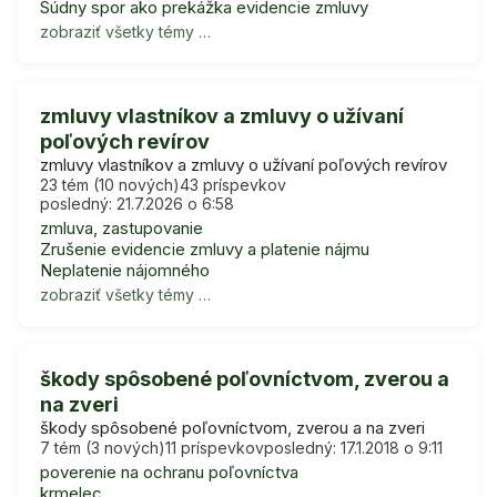
Súdny spor ako prekážka evidencie zmluvy
zobraziť všetky témy …
zmluvy vlastníkov a zmluvy o užívaní
poľových revírov
zmluvy vlastníkov a zmluvy o užívaní poľových revírov
23 tém (10 nových)
43 príspevkov
posledný: 21.7.2026 o 6:58
zmluva, zastupovanie
Zrušenie evidencie zmluvy a platenie nájmu
Neplatenie nájomného
zobraziť všetky témy …
škody spôsobené poľovníctvom, zverou a
na zveri
škody spôsobené poľovníctvom, zverou a na zveri
7 tém (3 nových)
11 príspevkov
posledný: 17.1.2018 o 9:11
poverenie na ochranu poľovníctva
krmelec