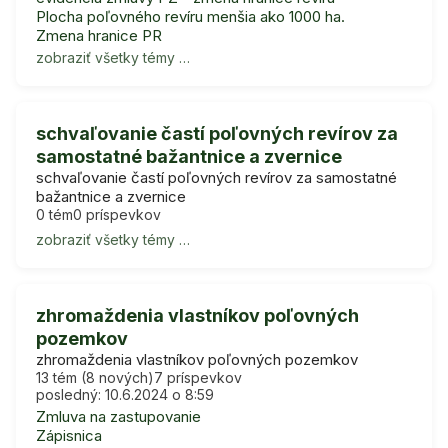
Plocha poľovného revíru menšia ako 1000 ha.
Zmena hranice PR
zobraziť všetky témy …
schvaľovanie častí poľovných revírov za
samostatné bažantnice a zvernice
schvaľovanie častí poľovných revírov za samostatné
bažantnice a zvernice
0 tém
0 príspevkov
zobraziť všetky témy …
zhromaždenia vlastníkov poľovných
pozemkov
zhromaždenia vlastníkov poľovných pozemkov
13 tém (8 nových)
7 príspevkov
posledný: 10.6.2024 o 8:59
Zmluva na zastupovanie
Zápisnica