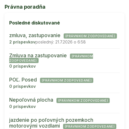
Právna poradňa
Posledné diskutované
zmluva, zastupovanie
(PRÁVNIKOM ZODPOVEDANÉ)
2 príspevkov
posledný: 21.7.2026 o 6:58
Zmluva na zastupovanie
(PRÁVNIKOM
ZODPOVEDANÉ)
0 príspevkov
POĽ. Posed
(PRÁVNIKOM ZODPOVEDANÉ)
0 príspevkov
Nepoľovná plocha
(PRÁVNIKOM ZODPOVEDANÉ)
0 príspevkov
jazdenie po poľovných pozemkoch
motorovými vozdlami
(PRÁVNIKOM ZODPOVEDANÉ)