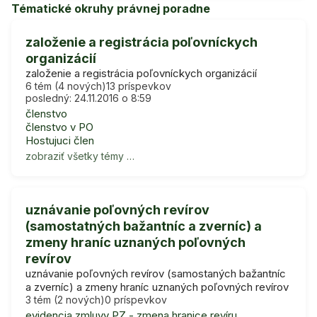
Tématické okruhy právnej poradne
založenie a registrácia poľovníckych
organizácií
založenie a registrácia poľovníckych organizácií
6 tém (4 nových)
13 príspevkov
posledný: 24.11.2016 o 8:59
členstvo
členstvo v PO
Hostujuci člen
zobraziť všetky témy …
uznávanie poľovných revírov
(samostatných bažantníc a zverníc) a
zmeny hraníc uznaných poľovných
revírov
uznávanie poľovných revírov (samostaných bažantníc
a zverníc) a zmeny hraníc uznaných poľovných revírov
3 tém (2 nových)
0 príspevkov
evidencia zmluvy PZ - zmena hranice revíru