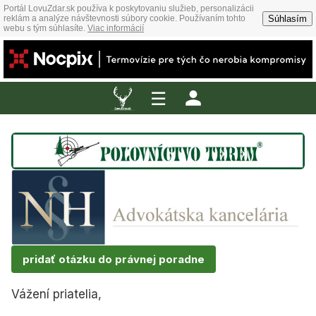
Portál LovuZdar.sk používa k poskytovaniu služieb, personalizácii
Súhlasím
reklám a analýze návštevnosti súbory cookie. Používaním tohto
webu s tým súhlasíte.
Viac informácií
☰
pridať otázku do právnej poradne
Vážení priatelia,