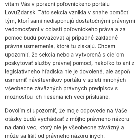
vítam Vás v poradni poľovníckeho portálu
LovuZdar.sk. Táto sekcia vznikla v snahe pomôcť
tým, ktorí sami nedisponujú dostatočnými právnymi
vedomosťami v oblasti poľovníckeho práva a za
pomoc budú považovať aj prípadné základné
právne usmernenie, ktoré tu získajú. Chcem
upozorniť, že sekcia nebola vytvorená s cieľom
poskytovať služby právnej pomoci, nakoľko to ani z
legislatívneho hľadiska nie je dovolené, ale aspoň
usmerniť návštevníkov portálu v spleti mnohých
všeobecne záväzných právnych predpisov s
možnosťou ich riešenia ich vecí príslušne.
Dovolím si upozorniť, že moje odpovede na Vaše
otázky budú vychádzať z môjho právneho názoru
na danú vec, ktorý nie je všeobecne záväzný a
môže sa líšiť od právneho názoru iných.