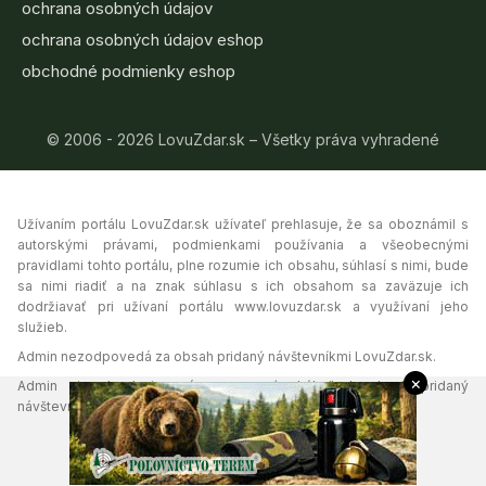
ochrana osobných údajov
ochrana osobných údajov eshop
obchodné podmienky eshop
© 2006 - 2026 LovuZdar.sk – Všetky práva vyhradené
Užívaním portálu LovuZdar.sk užívateľ prehlasuje, že sa oboznámil s
autorskými právami, podmienkami používania a všeobecnými
pravidlami tohto portálu, plne rozumie ich obsahu, súhlasí s nimi, bude
sa nimi riadiť a na znak súhlasu s ich obsahom sa zaväzuje ich
dodržiavať pri užívaní portálu www.lovuzdar.sk a využívaní jeho
služieb.
Admin nezodpovedá za obsah pridaný návštevníkmi LovuZdar.sk.
×
Admin si vyhradzuje právo vymazať akýkoľvek obsah pridaný
návštevníkmi portálu, ak tak uzná za vhodné.