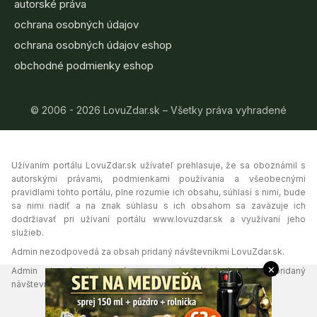
autorské práva
ochrana osobných údajov
ochrana osobných údajov eshop
obchodné podmienky eshop
© 2006 - 2026 LovuZdar.sk – Všetky práva vyhradené
Užívaním portálu LovuZdar.sk užívateľ prehlasuje, že sa oboznámil s
autorskými právami, podmienkami používania a všeobecnými
pravidlami tohto portálu, plne rozumie ich obsahu, súhlasí s nimi, bude
sa nimi riadiť a na znak súhlasu s ich obsahom sa zaväzuje ich
dodržiavať pri užívaní portálu www.lovuzdar.sk a využívaní jeho
služieb.
Admin nezodpovedá za obsah pridaný návštevníkmi LovuZdar.sk.
×
Admin si vyhradzuje právo vymazať akýkoľvek obsah pridaný
návštevníkmi portálu, ak tak uzná za vhodné.