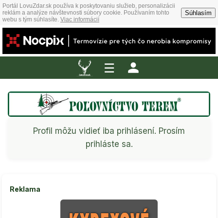
Portál LovuZdar.sk používa k poskytovaniu služieb, personalizácii
Súhlasím
reklám a analýze návštevnosti súbory cookie. Používaním tohto
webu s tým súhlasíte.
Viac informácií
☰
Profil môžu vidieť iba prihlásení. Prosím
prihláste sa.
Reklama