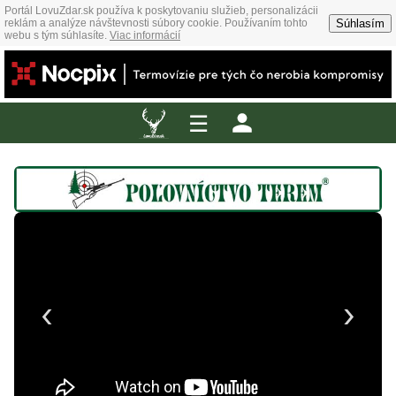
Portál LovuZdar.sk používa k poskytovaniu služieb, personalizácii
Súhlasím
reklám a analýze návštevnosti súbory cookie. Používaním tohto
webu s tým súhlasíte.
Viac informácií
☰
‹
›