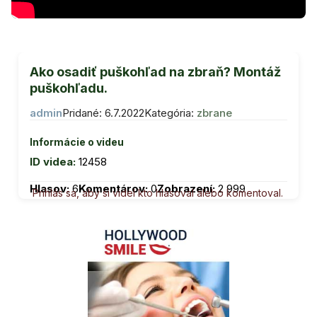
Ako osadiť puškohľad na zbraň? Montáž
puškohľadu.
admin
Pridané: 6.7.2022
Kategória:
zbrane
Informácie o videu
ID videa:
12458
Hlasov:
6
Komentárov:
0
Zobrazení:
2 999
Prihlás sa, aby si videl kto hlasoval alebo komentoval.