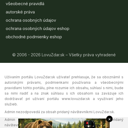
všeobecné pravidlá
autorské práva
ochrana osobných údajov
ochrana osobných údajov eshop
obchodné podmienky eshop
© 2006 - 2026 LovuZdar.sk – Všetky práva vyhradené
Užívaním portálu LovuZdar.sk užívateľ prehlasuje, že sa oboznámil s
autorskými právami, podmienkami používania a všeobecnými
pravidlami tohto portálu, plne rozumie ich obsahu, súhlasí s nimi, bude
sa nimi riadiť a na znak súhlasu s ich obsahom sa zaväzuje ich
dodržiavať pri užívaní portálu www.lovuzdar.sk a využívaní jeho
služieb.
Admin nezodpovedá za obsah pridaný návštevníkmi LovuZdar.sk.
×
Admin si vyhradzuje právo vymazať akýkoľvek obsah pridaný
návštevníkmi portálu, ak tak uzná za vhodné.