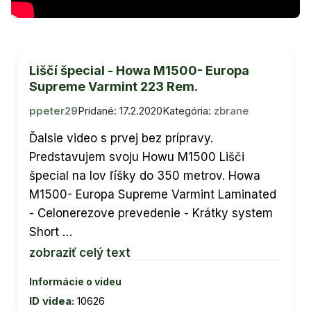
Liščí špecial - Howa M1500- Europa
Supreme Varmint 223 Rem.
ppeter29
Pridané: 17.2.2020
Kategória:
zbrane
Ďalsie video s prvej bez prípravy.
Predstavujem svoju Howu M1500 Lišči
špecial na lov ľíšky do 350 metrov. Howa
M1500- Europa Supreme Varmint Laminated
- Celonerezove prevedenie - Krátky system
Short …
zobraziť celý text
Informácie o videu
ID videa:
10626