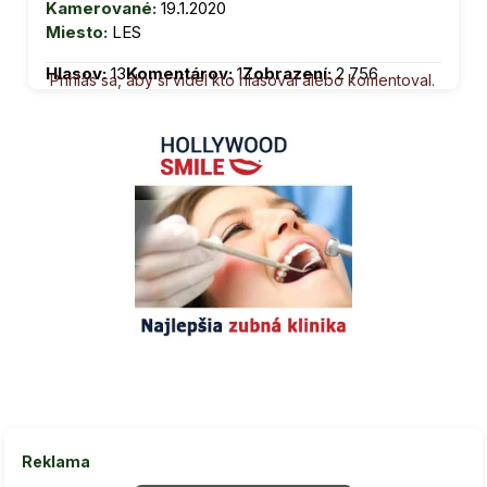
Kamerované:
19.1.2020
Miesto:
LES
Hlasov:
13
Komentárov:
1
Zobrazení:
2 756
Prihlás sa, aby si videl kto hlasoval alebo komentoval.
Reklama