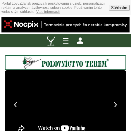
Portál LovuZdar.sk používa k poskytovaniu služieb, personalizácii
Súhlasím
reklám a analýze návštevnosti súbory cookie. Používaním tohto
webu s tým súhlasíte.
Viac informácií
☰
‹
›