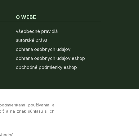
O WEBE
všeobecné pravidlá
autorské práva
ochrana osobných údajov
ochrana osobných údajov eshop
obchodné podmienky eshop
 podmienkami používania a
diť a na znak súhlasu s ich
 vhodné.