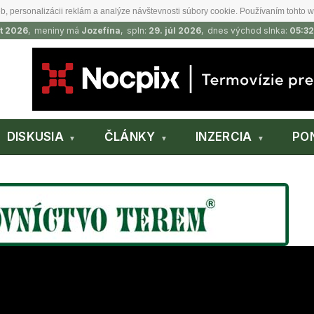
b, personalizácii reklám a analýze návštevnosti súbory cookie. Používaním tohto w
t 2026
, meniny má
Jozefína
, spln:
29. júl 2026
, dnes východ slnka:
05:32
DISKUSIA
ČLÁNKY
INZERCIA
PO