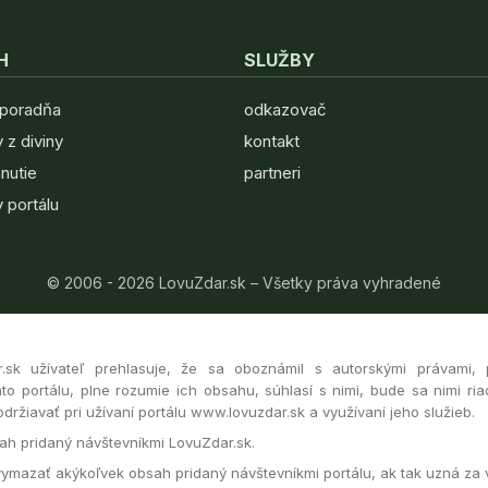
H
SLUŽBY
 poradňa
odkazovač
 z diviny
kontakt
hnutie
partneri
 portálu
© 2006 - 2026 LovuZdar.sk – Všetky práva vyhradené
r.sk užívateľ prehlasuje, že sa oboznámil s autorskými právami,
to portálu, plne rozumie ich obsahu, súhlasí s nimi, bude sa nimi ria
ržiavať pri užívaní portálu www.lovuzdar.sk a využívaní jeho služieb.
h pridaný návštevníkmi LovuZdar.sk.
vymazať akýkoľvek obsah pridaný návštevníkmi portálu, ak tak uzná za