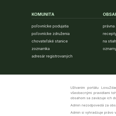
KOMUNITA
OBSA
poľovnícke podujatia
právna
poľovnícke združenia
recepty
chovateľské stanice
na stia
zoznamka
oznamy
adresár registrovaných
Užívaním portálu LovuZda
všeobecnými pravidlami toh
obsahom sa zaväzuje ich dod
Admin nezodpovedá za obsa
Admin si vyhradzuje právo 