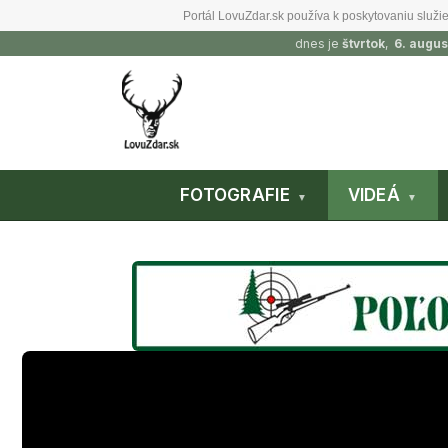
Portál LovuZdar.sk používa k poskytovaniu služie
dnes je
štvrtok
,
6. augus
FOTOGRAFIE
VIDEÁ