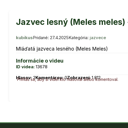
Jazvec lesný (Meles meles) 
kubikus
Pridané: 27.4.2025
Kategória:
jazvece
Mláďatá jazveca lesného (Meles Meles)
Informácie o videu
ID videa:
13678
Hlasov:
2
Komentárov:
0
Zobrazení:
1 812
Prihlás sa, aby si videl kto hlasoval alebo komentoval.