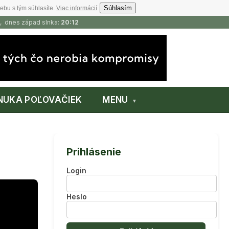
Súhlasím
ebu s tým súhlasíte.
Viac informácií
, dnes západ slnka:
20:12
NUKA POĽOVAČIEK
MENU
Prihlásenie
Login
Heslo