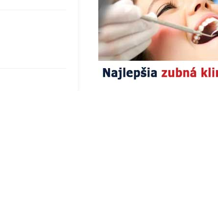
H
SLUŽBY
 poradňa
odkazovač
 z diviny
kontakt
hnutie
partneri