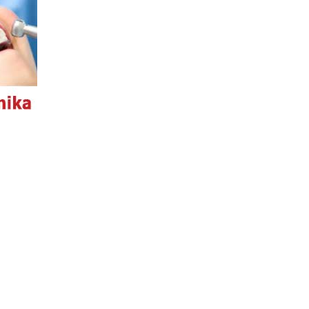
O WEBE
všeobecné pravidlá
autorské práva
ochrana osobných údajov