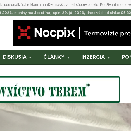
b, personalizácii reklám a analýze návštevnosti súbory cookie. Používaním tohto w
t 2026
, meniny má
Jozefína
, spln:
29. júl 2026
, dnes východ slnka:
05:32
DISKUSIA
ČLÁNKY
INZERCIA
PO