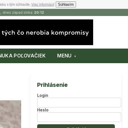
Súhlasím
ebu s tým súhlasíte.
Viac informácií
, dnes západ slnka:
20:12
NUKA POĽOVAČIEK
MENU
Prihlásenie
Login
Heslo