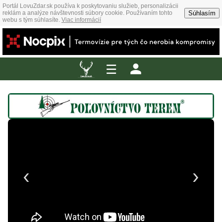
Portál LovuZdar.sk používa k poskytovaniu služieb, personalizácii
Súhlasím
reklám a analýze návštevnosti súbory cookie. Používaním tohto
webu s tým súhlasíte.
Viac informácií
☰
‹
›