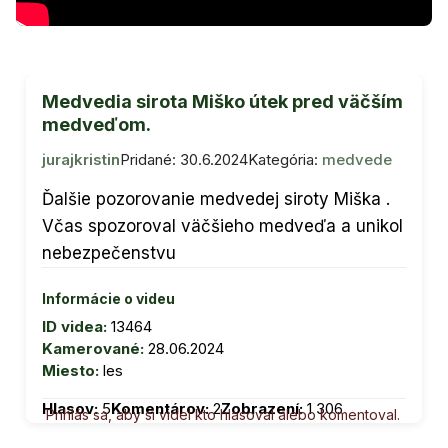
Medvedia sirota Miško útek pred väčším
medveďom.
jurajkristin
Pridané: 30.6.2024
Kategória:
medvede
Ďalšie pozorovanie medvedej siroty Miška .
Včas spozoroval väčšieho medveďa a unikol
nebezpečenstvu
Informácie o videu
ID videa:
13464
Kamerované:
28.06.2024
Miesto:
les
Hlasov:
5
Komentárov:
2
Zobrazení:
1 306
Prihlás sa, aby si videl kto hlasoval alebo komentoval.