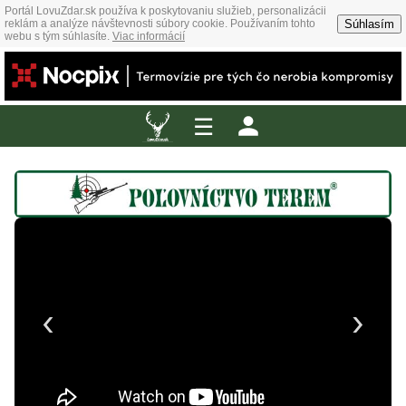
Portál LovuZdar.sk používa k poskytovaniu služieb, personalizácii
Súhlasím
reklám a analýze návštevnosti súbory cookie. Používaním tohto
webu s tým súhlasíte.
Viac informácií
☰
‹
›