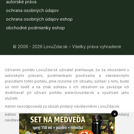
autorské práva
ochrana osobných údajov
ochrana osobných údajov eshop
obchodné podmienky eshop
© 2006 - 2026 LovuZdar.sk – Všetky práva vyhradené
Užívaním portálu LovuZdar.sk užívateľ prehlasuje, že sa oboznámil s
autorskými právami, podmienkami používania a všeobecnými
pravidlami tohto portálu, plne rozumie ich obsahu, súhlasí s nimi, bude
sa nimi riadiť a na znak súhlasu s ich obsahom sa zaväzuje ich
dodržiavať pri užívaní portálu www.lovuzdar.sk a využívaní jeho
služieb.
Admin nezodpovedá za obsah pridaný návštevníkmi LovuZdar.sk.
×
Admin si vyhradzuje právo vymazať akýkoľvek obsah pridaný
návštevníkmi portálu, ak tak uzná za vhodné.