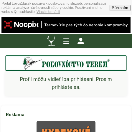
Portál LovuZdar.sk používa k poskytovaniu služieb, personalizácii
Súhlasím
reklám a analýze návštevnosti súbory cookie. Používaním tohto
webu s tým súhlasíte.
Viac informácií
☰
Profil môžu vidieť iba prihlásení. Prosím
prihláste sa.
Reklama