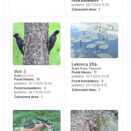
Počet komentárov:
1
posledný: 26.7.2026 12:30
Zobrazené dnes:
1
Leknica žltá
Autor:
Pepo Pepovič
duo :)
Počet hlasov:
11
Autor:
javorka
posledný: 30.7.2026 23:55
Počet hlasov:
16
Počet komentárov:
6
posledný: 30.7.2026 23:54
posledný: 25.7.2026 8:15
Počet komentárov:
4
Zobrazené dnes:
1
posledný: 26.7.2026 3:02
Zobrazené dnes:
1