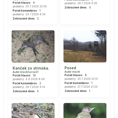
Počet hlasov:
9
posledný: 28.7.2026 9:35
posledný: 30.7.2026 23:50
Zobrazené dnes:
0
Počet komentárov:
1
posledný: 29.7.2026 8:34
Zobrazené dnes:
2
Posed
Kanček zo strniska.
Autor:
macik
Autor:
blackhorse21
Počet hlasov:
8
Počet hlasov:
16
posledný: 30.7.2026 23:51
posledný: 4.8.2026 8:04
Počet komentárov:
1
Počet komentárov:
2
posledný: 27.7.2026 21:20
posledný: 28.7.2026 9:14
Zobrazené dnes:
1
Zobrazené dnes:
5