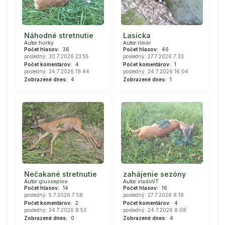
Náhodné stretnutie
Lasicka
Autor:
hurky
Autor:
rimor
Počet hlasov:
36
Počet hlasov:
46
posledný: 30.7.2026 23:55
posledný: 27.7.2026 7:33
Počet komentárov:
4
Počet komentárov:
1
posledný: 24.7.2026 19:44
posledný: 24.7.2026 16:04
Zobrazené dnes:
4
Zobrazené dnes:
1
Nečakané stretnutie
zahájenie sezóny
Autor:
giussepino
Autor:
vladoVT
Počet hlasov:
14
Počet hlasov:
16
posledný: 5.7.2026 7:58
posledný: 27.7.2026 8:16
Počet komentárov:
2
Počet komentárov:
4
posledný: 24.7.2026 8:53
posledný: 24.7.2026 8:08
Zobrazené dnes:
0
Zobrazené dnes:
4