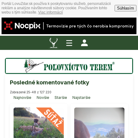
Portál LovuZdar.sk používa k poskytovaniu služieb, personalizácii
Súhlasím
reklám a analýze návštevnosti súbory cookie. Používaním tohto
webu s tým súhlasíte.
Viac informácií
☰
Posledné komentované fotky
Zobrazené 25-48 z 127 220
Najnovšie
Novšie
Staršie
Najstaršie