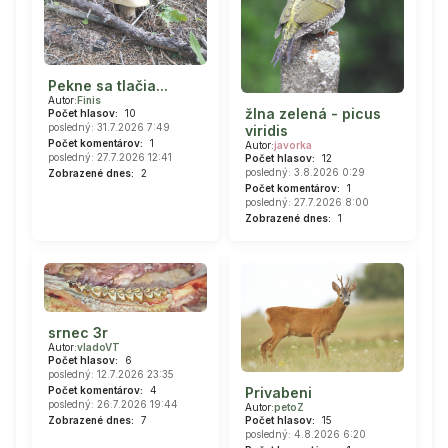
Pekne sa tlačia...
Autor:
Finis
žlna zelená - picus
Počet hlasov:
10
posledný: 31.7.2026 7:49
viridis
Počet komentárov:
1
Autor:
javorka
posledný: 27.7.2026 12:41
Počet hlasov:
12
posledný: 3.8.2026 0:29
Zobrazené dnes:
2
Počet komentárov:
1
posledný: 27.7.2026 8:00
Zobrazené dnes:
1
srnec 3r
Autor:
vladoVT
Počet hlasov:
6
posledný: 12.7.2026 23:35
Privabeni
Počet komentárov:
4
posledný: 26.7.2026 19:44
Autor:
petoZ
Počet hlasov:
15
Zobrazené dnes:
7
posledný: 4.8.2026 6:20