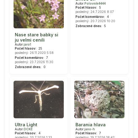
Autor:
Polovnik4444
Počet hlasov:
5
posledný: 24.7.2026 8:07
Počet komentárov:
4
posledný: 20.7.2026 10:20
Zobrazené dnes:
5
Nase stare babky si
ju velmi cenili
Autor:
jaro1
Počet hlasov:
25
posledný: 26.11.2020 5:58
Počet komentárov:
7
posledný: 23.7.2026 11:30
Zobrazené dnes:
0
Ultra Light
Barania hlava
Autor:
DCKE
Autor:
jano-h
Počet hlasov:
4
Počet hlasov:
7
posledný: 20.7.2026 1:33
posledný: 19.7.2026 18:42