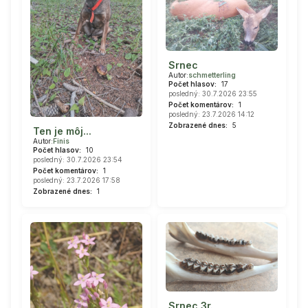
Srnec
Autor:
schmetterling
Počet hlasov:
17
posledný: 30.7.2026 23:55
Počet komentárov:
1
posledný: 23.7.2026 14:12
Zobrazené dnes:
5
Ten je môj...
Autor:
Finis
Počet hlasov:
10
posledný: 30.7.2026 23:54
Počet komentárov:
1
posledný: 23.7.2026 17:58
Zobrazené dnes:
1
Srnec 3r.