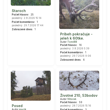
Staroch
Počet hlasov:
25
posledný: 2.8.2026 15:14
Počet komentárov:
1
posledný: 29.7.2026 17:44
Zobrazené dnes:
1
Príbeh pokračuje -
jeleň k 60tke.
Autor:
TomiBB
Počet hlasov:
16
posledný: 3.8.2026 5:39
Počet komentárov:
1
posledný: 29.7.2026 9:06
Zobrazené dnes:
6
Životné 210, 53bodov
Autor:
16torak
Počet hlasov:
59
Posed
posledný: 28.7.2026 15:16
Autor:
macik
Počet komentárov:
3