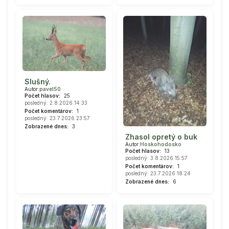
Slušný.
Autor:
pavel50
Počet hlasov:
25
posledný: 2.8.2026 14:33
Počet komentárov:
1
posledný: 23.7.2026 23:57
Zobrazené dnes:
3
Zhasol opretý o buk
Autor:
Hoskohodosko
Počet hlasov:
13
posledný: 3.8.2026 15:57
Počet komentárov:
1
posledný: 23.7.2026 18:24
Zobrazené dnes:
6