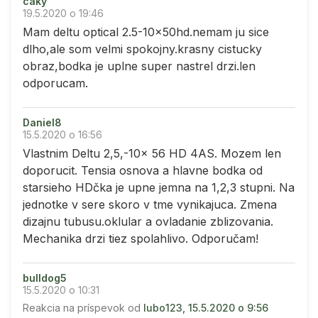
caky
19.5.2020 o 19:46
Mam deltu optical 2.5-10x50hd.nemam ju sice
dlho,ale som velmi spokojny.krasny cistucky
obraz,bodka je uplne super nastrel drzi.len
odporucam.
Daniel8
15.5.2020 o 16:56
Vlastnim Deltu 2,5,-10x 56 HD 4AS. Mozem len
doporucit. Tensia osnova a hlavne bodka od
starsieho HDčka je upne jemna na 1,2,3 stupni. Na
jednotke v sere skoro v tme vynikajuca. Zmena
dizajnu tubusu.oklular a ovladanie zblizovania.
Mechanika drzi tiez spolahlivo. Odporučam!
bulldog5
15.5.2020 o 10:31
Reakcia na príspevok od
lubo123, 15.5.2020 o 9:56