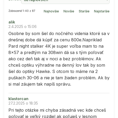
Zobrazené 1-40 z 87
Najnovšie
Novšie
Staršie
Najstaršie
alik
2.4.2025 o 15:06
Osobne by som šiel do nočného videnia ktoré sa v
dnešnej dobe dá kúpiť za cenu 800e.Napriklad
Pard night stalker 4K je super voľba mam to na
8x57 a predtým na 308win dá sa s tým poľovať
ako cez deň tak aj v noci a bez problémov. Ak
chceš optiku výhradne na denný lov tak by som
šiel do optiky Hawke. S otcom to máme na 2
puškach 30-06 a nie je tam žiaden problém. Ak by
si mal záujem tak napíš správu.
klastorcan
27.2.2025 o 18:35
Pri tejto otázke mi chyba zásadná vec kde chceš
poľovať je veľký rozdiel ak poľuješ v lesnom