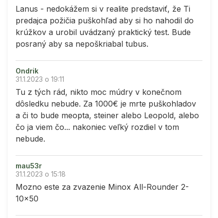
Lanus - nedokážem si v realite predstaviť, že Ti
predajca požičia puškohľad aby si ho nahodil do
krúžkov a urobil uvádzaný praktický test. Bude
posraný aby sa nepoškriabal tubus.
Ondrik
31.1.2023 o 19:11
Tu z tých rád, nikto moc múdry v konečnom
dôsledku nebude. Za 1000€ je mrte puškohladov
a či to bude meopta, steiner alebo Leopold, alebo
čo ja viem čo... nakoniec veľký rozdiel v tom
nebude.
mau53r
31.1.2023 o 15:18
Mozno este za zvazenie Minox All-Rounder 2-
10x50