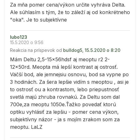
Za mňa pomer cena/výkon určite vyhráva Delta.
Ale súhlasím s tým, že to záleží aj od konkrétneho
"oka". Je to subjektívne
lubo123
15.5.2020 o 9:56
Reakcia na príspevok od
bulldog5, 15.5.2020 o 8:20
Mám Deltu 2,5-15x56hdsf aj meoptu r2 2-
12x50rd. Meopta má lepší kontrast aj ostrosť.
Väčší bod, ale jemnejsiu osnovu, bod sa vypne po
3 hodinách. Za šera lepšie vidím s meoptou , asi je
to ostrosť ou a kontrastom, lebo priepustnosť
svetlá majú zhruba rovnakú. Za Deltu som dal
700e,za meoptu 1050e.Ťažko povedať ktorú
optiku vyhlásiť za lepšiu - pomer cena výkon,
subjektívny názor - ja s mojím zrakom som za
meoptu. LaLZ