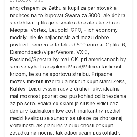
ahoj chapem ze Zetku si kupil za par stovak a
nechces na to kupovat Swara za 3000, ale dobra
spolahliva optika je rovnako dolezita ako zbran.
Meopta, Vortex, Leupold, GPO, - ich economy
modely, nie tie najlacnejsie a ti mozu dobre
posluzit. cenovo je to tak od 500 euro +. Optika 6,
Diamondback/Viper/Venom, VX-3,
Passion4/Spectra by mali OK. pri americanoch by
som sa vyhol kadejakym Mirad/Milmoa tacticool
krizom, tie su na sportovu strelbu. Pripadne
mozes mrknut inzerciu a risknut kupit starsi Zeiss,
Kahles, Leicu vyssej rady z druhej ruky. idealne
mat moznost pozriet cez puskohlad od briezdenia
az po sero. vdaka ed sklam je slusne vidiet cez
den aj v kadejakom low cost. markantny rozdiel
medzi kvalitou sa suntom sa ukaze za zhorsenej
viditelnosti. ak planujes v buducnosti dokupit
zasadku na nocne, tak odporucam puskohlad s