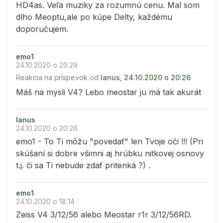
HD4as. Veľa muziky za rozumnú cenu. Mal som
dlho Meoptu,ale po kúpe Delty, každému
doporučujem.
emo1
24.10.2020 o 20:29
Reakcia na príspevok od
lanus, 24.10.2020 o 20:26
Máš na mysli V4? Lebo meostar ju má tak akurát
lanus
24.10.2020 o 20:26
emo1 - To Ti môžu "povedať" len Tvoje oči !!! (Pri
skúšaní si dobre všimni aj hrúbku nitkovej osnovy
t.j. či sa Ti nebude zdať pritenká ?) .
emo1
24.10.2020 o 18:14
Zeiss V4 3/12/56 alebo Meostar r1r 3/12/56RD.