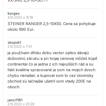
VX-3HD 3,5-10x50???
borgeo
4.10.2022 o 15:18
STEINER RANGER 2,5-10X50. Cena sa pohybuje
okolo 990 Eur.
zbojnik1
3.10.2022 o 7:01
ja používam dlhšiu dobu vector optics dávajú
doživotnú záruku a pri tvojej cenovej môžeš kúpiť
continental čo je jedna z ich najvyšších rád a su
fakt kvalitne spracované ja som na mojich dvoch
chybu nenašiel. a kupoval som to cez slovinsky
obchod sú lačnejšie ušetril som vtedy 200E na
oboch.
janci1181
2.10.2022 o 20:26