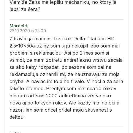
Viem že Zeiss ma lepšiu mechaniku, no ktorý je
lepsi za šera?
MarcelH
23.10.2020 o 23:00
Zdravim ja mam asi treti rok Delta Titanium HD
2.5-10x50a uz by som si ju nekupil lebo som mal
problem s reklamaciou. Asi po 2 mes som si
vsimol, ze mam zotretu antireflexnu vrstvu zacala
sa ako keby rozpadat, po sezone som dal na
reklamaciu,a oznamili mi, ze neuznavaju ze moja
chyba. A naviac im to dlho trvalo. V noci a za sera
takisto nic moc. Predtym som mal cca 10 rokov
meoptu artemis 2000 antireflexna vrstva ako
nova aj po tolkych rokov. Ale kazdy ma ine oci a
nazor, len som chcel pridat moju skusenost s
deltou.