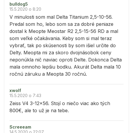
bulldog5
15.5.2020 o 8:20
V minulosti som mal Delta Titanium 2,5-10-56.
Predal som ho, lebo som sa za dobré peniaze
dostal k Meopte Meostar R2 2,5-15-56 RD a mal
som veľké očakávania. Keby som si mal teraz
vybrať, tak po skúsenosti by som išiel určite do
Delty. Meopta mi za skoro dvojnásobok ceny
neponúkla nič naviac oproti Delte. Dokonca Delta
mala omnoho lepšiu bodku. Akurát Delta mala 10
ročnú záruku a Meopta 30 ročnú.
xwolf
15.5.2020 o 7:43
Zeiss V4 3-12x56. Stojí o niečo viac ako tých
800€, ale to už je na tebe.
Screeeam
14.5.2020 o 22:07