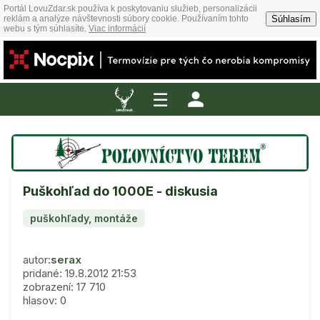
Portál LovuZdar.sk používa k poskytovaniu služieb, personalizácii
Súhlasím
reklám a analýze návštevnosti súbory cookie. Používaním tohto
webu s tým súhlasíte.
Viac informácií
☰
Puškohľad do 1000E - diskusia
puškohľady, montáže
autor:
serax
pridané: 19.8.2012 21:53
zobrazení: 17 710
hlasov: 0