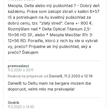
Meopta, Delta alebo iný puškohľad ? - Dobrý deň
každému. Práve som zakúpil zbraň v kalibri 8x57
IS a potrebujem na ňu kvalitný puškohľad za
dobrú cenu, tzv. "zlatý stred". Cena +- 800 €.
Rozmýšľam nad * Delta Optical Titanium 2,5-
15x56 HD SF, alebo * Meopta MeoStar R1r 3-
12x56 RD. Poraďte, ktorú z nich by ste si vybrali
vy, prečo? Prípadne ak íný puškohľad, aký a
prečo? Ďakujem
premvadasz
11.2.2020 o 20:11
Reakcia na príspevok od
Daniel8, 11.2.2020 o 12:19
Daniel8 tu Deltu mam na bergare mozem iba
doporucit, velmi milo ma prekvapila!
Ondrik
11.2.2020 o 13:45