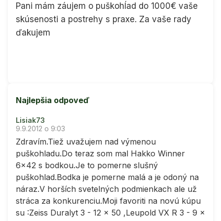
Pani mám záujem o puškohĺad do 1000€ vaše
skúsenosti a postrehy s praxe. Za vaše rady
ďakujem
Najlepšia odpoveď
Lisiak73
9.9.2012 o 9:03
Zdravím.Tiež uvažujem nad výmenou
puškohladu.Do teraz som mal Hakko Winner
6x42 s bodkou.Je to pomerne slušný
puškohlad.Bodka je pomerne malá a je odoný na
náraz.V horších svetelných podmienkach ale už
stráca za konkurenciu.Moji favoriti na novú kúpu
su :Zeiss Duralyt 3 - 12 x 50 ,Leupold VX R 3 - 9 x