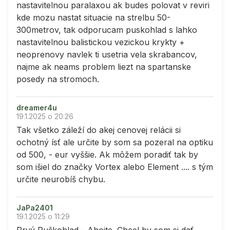
nastavitelnou paralaxou ak budes polovat v reviri
kde mozu nastat situacie na strelbu 50-
300metrov, tak odporucam puskohlad s lahko
nastavitelnou balistickou vezickou krykty +
neoprenovy navlek ti usetria vela skrabancov,
najme ak neams problem liezt na spartanske
posedy na stromoch.
dreamer4u
19.1.2025 o 20:26
Tak všetko záleží do akej cenovej relácii si
ochotný ísť ale určite by som sa pozeral na optiku
od 500, - eur vyššie. Ak môžem poradiť tak by
som išiel do značky Vortex alebo Element .... s tým
určite neurobíš chybu.
JaPa2401
19.1.2025 o 11:29
Prvý Puškohlad - Ahojte. Chcel by som si dať