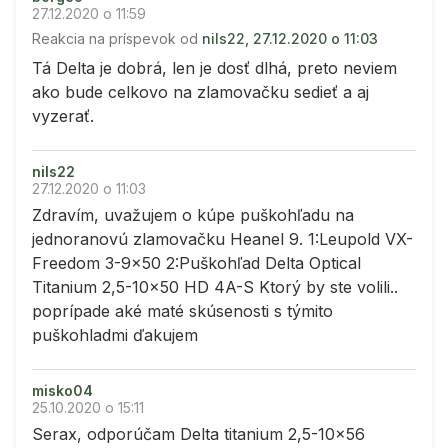
27.12.2020 o 11:59
Reakcia na príspevok od
nils22, 27.12.2020 o 11:03
Tá Delta je dobrá, len je dosť dlhá, preto neviem
ako bude celkovo na zlamovačku sedieť a aj
vyzerať.
nils22
27.12.2020 o 11:03
Zdravím, uvažujem o kúpe puškohľadu na
jednoranovú zlamovačku Heanel 9. 1:Leupold VX-
Freedom 3-9x50 2:Puškohľad Delta Optical
Titanium 2,5-10x50 HD 4A-S Ktorý by ste volili..
poprípade aké maté skúsenosti s týmito
puškohladmi ďakujem
misko04
25.10.2020 o 15:11
Serax, odporúčam Delta titanium 2,5-10x56