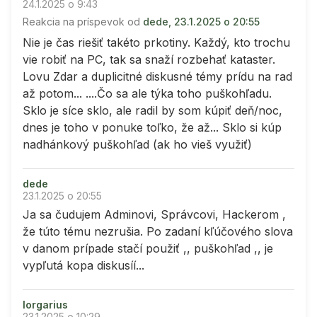
24.1.2025 o 9:43
Reakcia na príspevok od
dede, 23.1.2025 o 20:55
Nie je čas riešiť takéto prkotiny. Každý, kto trochu
vie robiť na PC, tak sa snaží rozbehať kataster.
Lovu Zdar a duplicitné diskusné témy prídu na rad
až potom... ....Čo sa ale týka toho puškohľadu.
Sklo je síce sklo, ale radil by som kúpiť deň/noc,
dnes je toho v ponuke toľko, že až... Sklo si kúp
nadhánkový puškohľad (ak ho vieš využiť)
dede
23.1.2025 o 20:55
Ja sa čudujem Adminovi, Správcovi, Hackerom ,
že túto tému nezrušia. Po zadaní kľúčového slova
v danom prípade stačí použiť ,, puškohľad ,, je
vypľutá kopa diskusíí...
lorgarius
23.1.2025 o 10:29