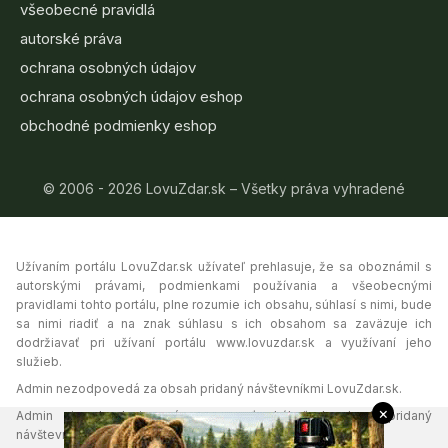
všeobecné pravidlá
autorské práva
ochrana osobných údajov
ochrana osobných údajov eshop
obchodné podmienky eshop
© 2006 - 2026 LovuZdar.sk – Všetky práva vyhradené
Užívaním portálu LovuZdar.sk užívateľ prehlasuje, že sa oboznámil s
autorskými právami, podmienkami používania a všeobecnými
pravidlami tohto portálu, plne rozumie ich obsahu, súhlasí s nimi, bude
sa nimi riadiť a na znak súhlasu s ich obsahom sa zaväzuje ich
dodržiavať pri užívaní portálu www.lovuzdar.sk a využívaní jeho
služieb.
Admin nezodpovedá za obsah pridaný návštevníkmi LovuZdar.sk.
×
Admin si vyhradzuje právo vymazať akýkoľvek obsah pridaný
návštevníkmi portálu, ak tak uzná za vhodné.