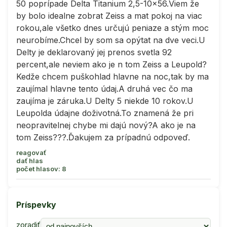
50 poprípade Delta Titanium 2,5-10x56.Viem že
by bolo idealne zobrat Zeiss a mat pokoj na viac
rokou,ale všetko dnes určujú peniaze a stým moc
neurobíme.Chcel by som sa opýtat na dve veci.U
Delty je deklarovaný jej prenos svetla 92
percent,ale neviem ako je n tom Zeiss a Leupold?
Kedže chcem puškohlad hlavne na noc,tak by ma
zaujímal hlavne tento údaj.A druhá vec čo ma
zaujíma je záruka.U Delty 5 niekde 10 rokov.U
Leupolda údajne doživotná.To znamená že pri
neopravitelnej chybe mi dajú nový?A ako je na
tom Zeiss???.Ďakujem za prípadnú odpoveď.
reagovať
dať hlas
počet hlasov: 8
Príspevky
zoradiť