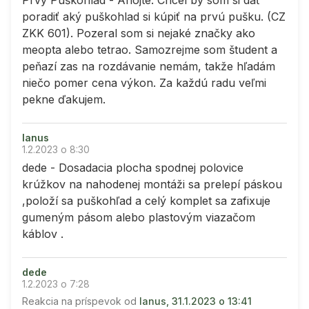
poradiť aký puškohlad si kúpiť na prvú pušku. (CZ
ZKK 601). Pozeral som si nejaké značky ako
meopta alebo tetrao. Samozrejme som študent a
peňazí zas na rozdávanie nemám, takže hľadám
niečo pomer cena výkon. Za každú radu veľmi
pekne ďakujem.
lanus
1.2.2023 o 8:30
dede - Dosadacia plocha spodnej polovice
krúžkov na nahodenej montáži sa prelepí páskou
,položí sa puškohľad a celý komplet sa zafixuje
gumeným pásom alebo plastovým viazačom
káblov .
dede
1.2.2023 o 7:28
Reakcia na príspevok od
lanus, 31.1.2023 o 13:41