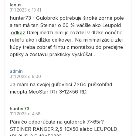
lanus
31.1.2023 o 13:41
hunter73 - Gulobrok potrebuje široké zorné pole
a ten má ten Steiner o 60 % väčšie ako Leupold
.
odkaz
Ďalej medzi nimi je rozdiel v dĺžke očného
reliéfu ako i dĺžke celkovej . Na minimalizáciu zlej
kúpy treba zobrať flintu z montážou do predajne
optiky a zostavu prakticky vyskúšať .
admin
31.1.2023 o 9:00
Ja mám na svojej guľovnici 7x64 puškohľad
meopta MeoStar R1r 3-12x56 RD.
hunter73
31.1.2023 o 4:58
Páni čo odporúčate na guľobrok 7x65r?
STEINER RANGER 2,5-10X50 alebo LEUPOLD