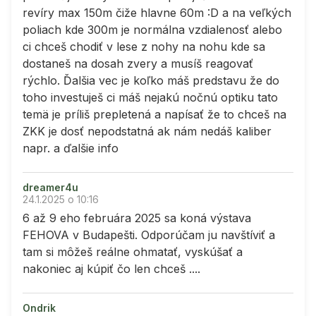
revíry max 150m čiže hlavne 60m :D a na veľkých
poliach kde 300m je normálna vzdialenosť alebo
ci chceš chodiť v lese z nohy na nohu kde sa
dostaneš na dosah zvery a musíš reagovať
rýchlo. Ďalšia vec je koľko máš predstavu že do
toho investuješ ci máš nejakú nočnú optiku tato
temä je príliš prepletená a napísať že to chceš na
ZKK je dosť nepodstatná ak nám nedáš kaliber
napr. a ďalšie info
dreamer4u
24.1.2025 o 10:16
6 až 9 eho februára 2025 sa koná výstava
FEHOVA v Budapešti. Odporúčam ju navštíviť a
tam si môžeš reálne ohmatať, vyskúšať a
nakoniec aj kúpiť čo len chceš ....
Ondrik