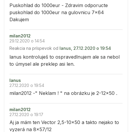
Puskohlad do 1000eur - Zdravim odporucte
puskohlad do 1000eur na gulovnicu 7x64
Dakujem
milan2012
29.12.2020 o 14:54
Reakcia na príspevok od
lanus, 27.12.2020 o 19:54
lanus kontroluješ to ospravedlnujem ale sa nebol
to úmysel ale preklep asi len.
lanus
27.12.2020 o 19:54
milan2012 -" Neklam ! " na obrázku je 2-12x50 .
milan2012
27.12.2020 o 19:17
Aj ja mám ten Vector 2,5-10x50 a takto nejako to
vyzerá na 8x57/12