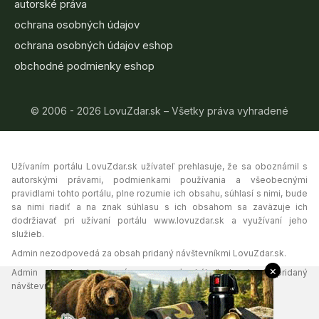
autorské práva
ochrana osobných údajov
ochrana osobných údajov eshop
obchodné podmienky eshop
© 2006 - 2026 LovuZdar.sk – Všetky práva vyhradené
Užívaním portálu LovuZdar.sk užívateľ prehlasuje, že sa oboznámil s
autorskými právami, podmienkami používania a všeobecnými
pravidlami tohto portálu, plne rozumie ich obsahu, súhlasí s nimi, bude
sa nimi riadiť a na znak súhlasu s ich obsahom sa zaväzuje ich
dodržiavať pri užívaní portálu www.lovuzdar.sk a využívaní jeho
služieb.
Admin nezodpovedá za obsah pridaný návštevníkmi LovuZdar.sk.
×
Admin si vyhradzuje právo vymazať akýkoľvek obsah pridaný
návštevníkmi portálu, ak tak uzná za vhodné.