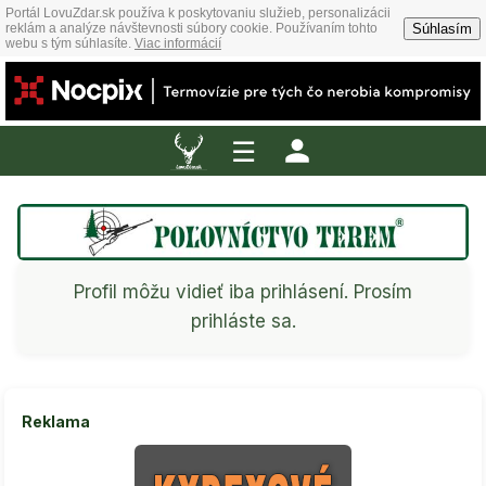
Portál LovuZdar.sk používa k poskytovaniu služieb, personalizácii
Súhlasím
reklám a analýze návštevnosti súbory cookie. Používaním tohto
webu s tým súhlasíte.
Viac informácií
☰
Profil môžu vidieť iba prihlásení. Prosím
prihláste sa.
Reklama