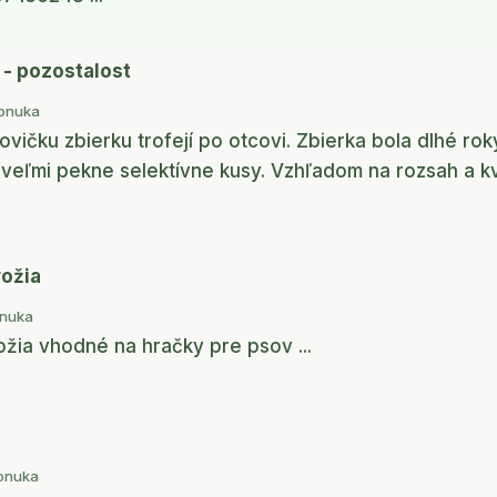
 - pozostalost
onuka
vičku zbierku trofejí po otcovi. Zbierka bola dlhé rok
 veľmi pekne selektívne kusy. Vzhľadom na rozsah a kv
rožia
nuka
žia vhodné na hračky pre psov ...
onuka