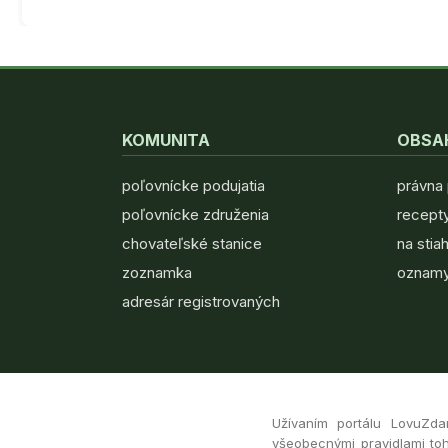
KOMUNITA
OBSA
poľovnícke podujatia
právna
poľovnícke združenia
recepty
chovateľské stanice
na stia
zoznamka
oznamy
adresár registrovaných
Užívaním portálu LovuZda
všeobecnými pravidlami toh