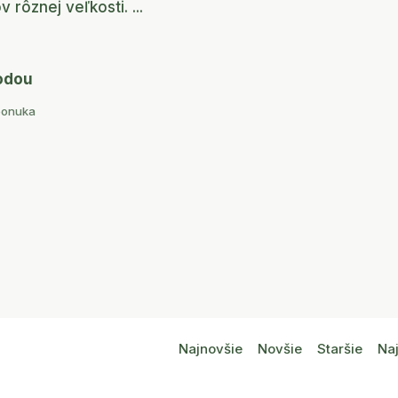
rôznej veľkosti. ...
odou
ponuka
Najnovšie
Novšie
Staršie
Naj