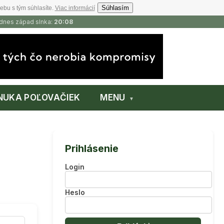
Súhlasím
ebu s tým súhlasíte.
Viac informácií
 dnes západ slnka:
20:08
NUKA POĽOVAČIEK
MENU
Prihlásenie
Login
Heslo