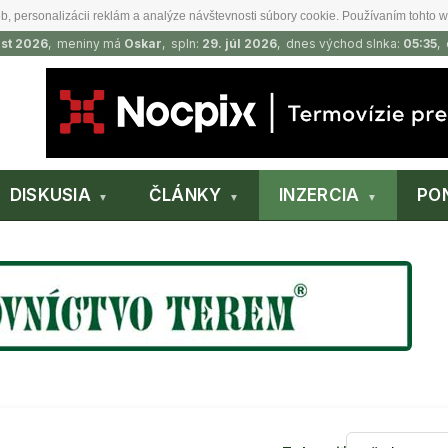
b, personalizácii reklám a analýze návštevnosti súbory cookie. Používaním tohto w
ust 2026
, meniny má
Oskar
, spln:
29. júl 2026
, dnes východ slnka:
05:35
,
DISKUSIA
ČLÁNKY
INZERCIA
PO