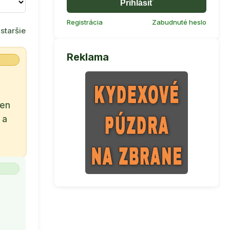
Prihlásiť
Registrácia
Zabudnuté heslo
staršie
Reklama
len
 a