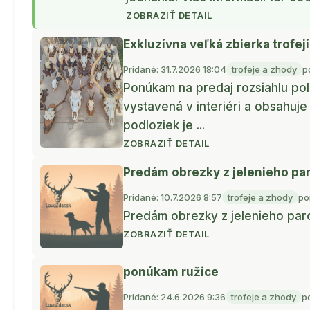
ZOBRAZIŤ DETAIL
Exkluzívna veľká zbierka trofejí
Pridané: 31.7.2026 18:04
trofeje a zhody
p
Ponúkam na predaj rozsiahlu polo
vystavená v interiéri a obsahuje
podloziek je ...
ZOBRAZIŤ DETAIL
Predám obrezky z jelenieho pa
Pridané: 10.7.2026 8:57
trofeje a zhody
po
Predám obrezky z jelenieho paro
ZOBRAZIŤ DETAIL
ponúkam ružice
Pridané: 24.6.2026 9:36
trofeje a zhody
p