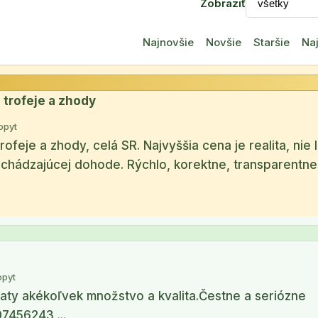
Zobraziť
Najnovšie
Novšie
Staršie
Naj
e trofeje a zhody
opyt
trofeje a zhody, celá SR. Najvyššia cena je realita, nie 
dchádzajúcej dohode. Rýchlo, korektne, transparentne
opyt
paty akékoľvek množstvo a kvalita.Čestne a seriózne
07456243 ...