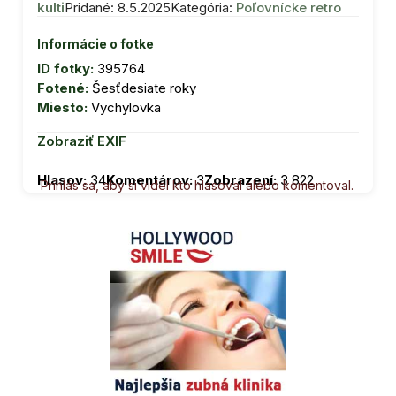
kulti
Pridané: 8.5.2025
Kategória:
Poľovnícke retro
Informácie o fotke
ID fotky:
395764
Fotené:
Šesťdesiate roky
Miesto:
Vychylovka
Zobraziť EXIF
Hlasov:
34
Komentárov:
3
Zobrazení:
3 822
Prihlás sa, aby si videl kto hlasoval alebo komentoval.