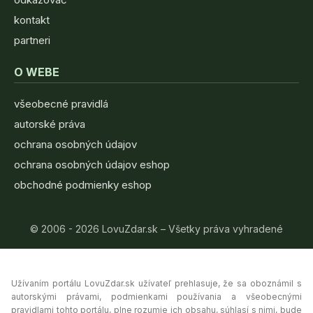
kontakt
partneri
O WEBE
všeobecné pravidlá
autorské práva
ochrana osobných údajov
ochrana osobných údajov eshop
obchodné podmienky eshop
© 2006 - 2026 LovuZdar.sk – Všetky práva vyhradené
Užívaním portálu LovuZdar.sk užívateľ prehlasuje, že sa oboznámil s
autorskými právami, podmienkami používania a všeobecnými
pravidlami tohto portálu, plne rozumie ich obsahu, súhlasí s nimi, bude