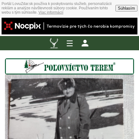
Portál LovuZdar.sk používa k poskytovaniu služieb, personalizácii
Súhlasím
reklám a analýze návštevnosti súbory cookie. Používaním tohto
webu s tým súhlasíte.
Viac informácií
☰