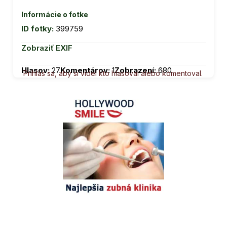
Informácie o fotke
ID fotky:
399759
Zobraziť EXIF
Hlasov:
27
Komentárov:
1
Zobrazení:
680
Prihlás sa, aby si videl kto hlasoval alebo komentoval.