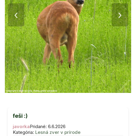
‹
›
feši :)
javorka
Pridané: 6.6.2026
Kategória:
Lesná zver v prírode