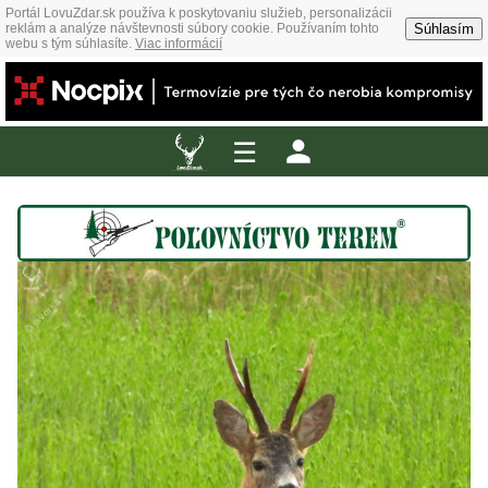
Portál LovuZdar.sk používa k poskytovaniu služieb, personalizácii
Súhlasím
reklám a analýze návštevnosti súbory cookie. Používaním tohto
webu s tým súhlasíte.
Viac informácií
☰