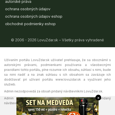
autorské práva
ochrana osobných údajov
ochrana osobných údajov eshop
obchodné podmienky eshop
© 2006 - 2026 LovuZdar.sk – Všetky práva vyhradené
Užívaním portálu LovuZdar.sk užívateľ prehlasuje, že sa oboznámil s
autorskými právami, podmienkami používania a všeobecnými
pravidlami tohto portálu, plne rozumie ich obsahu, súhlasí s nimi, bude
sa nimi riadiť a na znak súhlasu s ich obsahom sa zaväzuje ich
dodržiavať pri užívaní portálu www.lovuzdar.sk a využívaní jeho
služieb.
Admin nezodpovedá za obsah pridaný návštevníkmi LovuZdar.sk.
×
Admin si vyhradzuje právo vymazať akýkoľvek obsah pridaný
návštevníkmi portálu, ak tak uzná za vhodné.