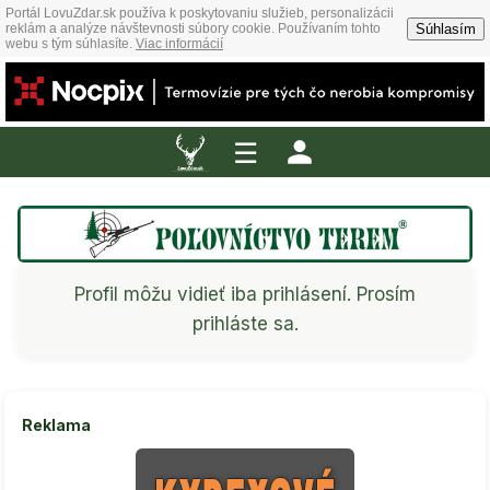
Portál LovuZdar.sk používa k poskytovaniu služieb, personalizácii
Súhlasím
reklám a analýze návštevnosti súbory cookie. Používaním tohto
webu s tým súhlasíte.
Viac informácií
☰
Profil môžu vidieť iba prihlásení. Prosím
prihláste sa.
Reklama