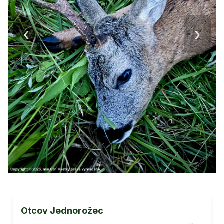
‹
›
Otcov Jednorožec