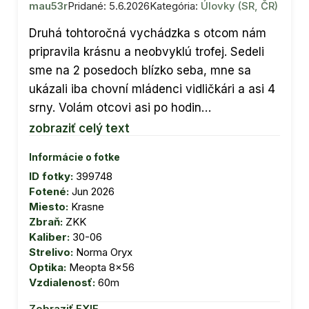
mau53r
Pridané: 5.6.2026
Kategória:
Úlovky (SR, ČR)
Druhá tohtoročná vychádzka s otcom nám
pripravila krásnu a neobvyklú trofej. Sedeli
sme na 2 posedoch blízko seba, mne sa
ukázali iba chovní mládenci vidličkári a asi 4
srny. Volám otcovi asi po hodin…
zobraziť celý text
Informácie o fotke
ID fotky:
399748
Fotené:
Jun 2026
Miesto:
Krasne
Zbraň:
ZKK
Kaliber:
30-06
Strelivo:
Norma Oryx
Optika:
Meopta 8x56
Vzdialenosť:
60m
Zobraziť EXIF