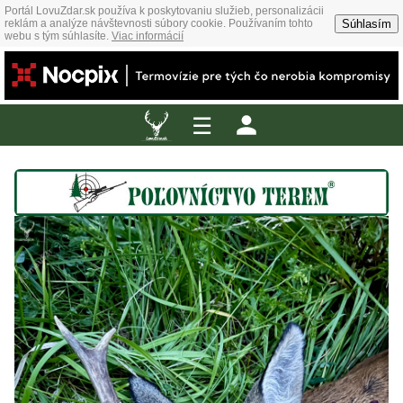
Portál LovuZdar.sk používa k poskytovaniu služieb, personalizácii
Súhlasím
reklám a analýze návštevnosti súbory cookie. Používaním tohto
webu s tým súhlasíte.
Viac informácií
☰