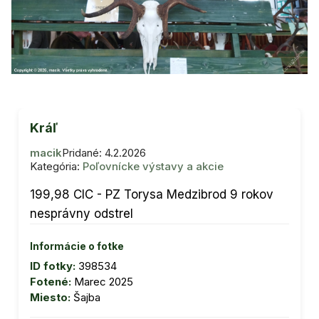
Kráľ
macik
Pridané: 4.2.2026
Kategória:
Poľovnícke výstavy a akcie
199,98 CIC - PZ Torysa Medzibrod 9 rokov
nesprávny odstrel
Informácie o fotke
ID fotky:
398534
Fotené:
Marec 2025
Miesto:
Šajba