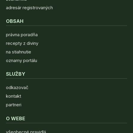
adresár registrovaných
OBSAH
právna poradňa
recepty z diviny
na stiahnutie
oznamy portálu
SLUŽBY
odkazovač
kontakt
partneri
O WEBE
všeobecné pravidlá