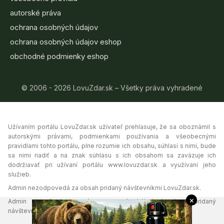
autorské práva
ochrana osobných údajov
ochrana osobných údajov eshop
obchodné podmienky eshop
© 2006 - 2026 LovuZdar.sk – Všetky práva vyhradené
Užívaním portálu LovuZdar.sk užívateľ prehlasuje, že sa oboznámil s
autorskými právami, podmienkami používania a všeobecnými
pravidlami tohto portálu, plne rozumie ich obsahu, súhlasí s nimi, bude
sa nimi riadiť a na znak súhlasu s ich obsahom sa zaväzuje ich
dodržiavať pri užívaní portálu www.lovuzdar.sk a využívaní jeho
služieb.
Admin nezodpovedá za obsah pridaný návštevníkmi LovuZdar.sk.
×
Admin si vyhradzuje právo vymazať akýkoľvek obsah pridaný
návštevníkmi portálu, ak tak uzná za vhodné.