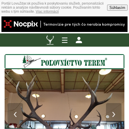
Portál LovuZdar.sk používa k poskytovaniu služieb, personalizácii
Súhlasím
reklám a analýze návštevnosti súbory cookie. Používaním tohto
webu s tým súhlasíte.
Viac informácií
☰
‹
›