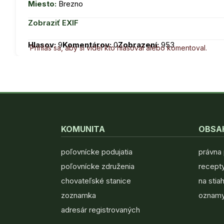
Miesto:
Brezno
Zobraziť EXIF
Hlasov:
9
Komentárov:
0
Zobrazení:
953
Prihlás sa, aby si videl kto hlasoval alebo komentoval.
KOMUNITA
OBSA
poľovnícke podujatia
právna
poľovnícke združenia
recepty
chovateľské stanice
na stia
zoznamka
oznamy
adresár registrovaných