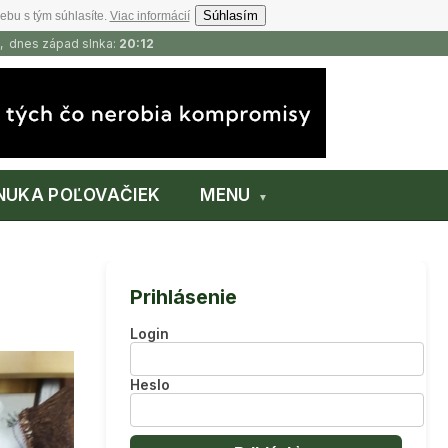
Súhlasím
ebu s tým súhlasíte.
Viac informácií
, dnes západ slnka:
20:12
NUKA POĽOVAČIEK
MENU
Prihlásenie
Login
Heslo