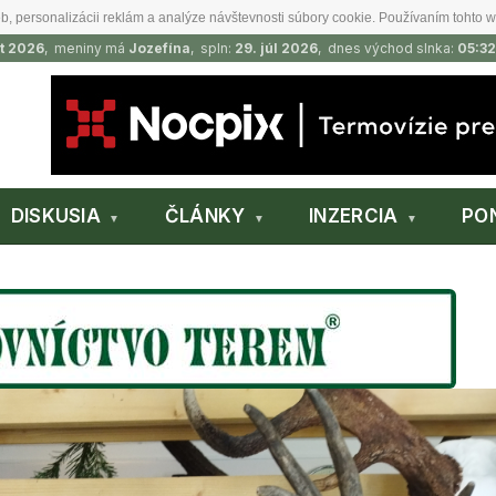
b, personalizácii reklám a analýze návštevnosti súbory cookie. Používaním tohto w
t 2026
, meniny má
Jozefína
, spln:
29. júl 2026
, dnes východ slnka:
05:32
DISKUSIA
ČLÁNKY
INZERCIA
PO