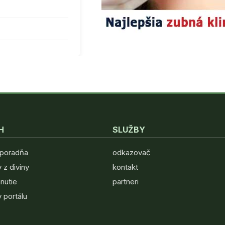
H
SLUŽBY
 poradňa
odkazovač
 z diviny
kontakt
hnutie
partneri
 portálu