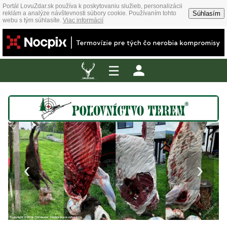
Portál LovuZdar.sk používa k poskytovaniu služieb, personalizácii
Súhlasím
reklám a analýze návštevnosti súbory cookie. Používaním tohto
webu s tým súhlasíte.
Viac informácií
☰
‹
›