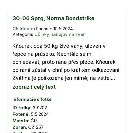
30-06 Sprg, Norma Bondstrike
Childeater
Pridané: 10.5.2024
Kategória:
Účinky nábojov na zver
Kňourek cca 50 kg živé váhy, uloven v
řepce na průseku. Nechtělo se mi
dohledávat, proto rána přes plece. Kňourek
po ráně zůstal v ohni po krátkém odkazování.
Zvěřina je poškozená jen mírně; na vstřel…
zobraziť celý text
Informácie o fotke
ID fotky:
391202
Fotené:
5.5.2024
Miesto:
ČR
Zbraň:
CZ 557