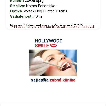
Kaliber:
30-06 Sprg
Strelivo:
Norma Bondstrike
Optika:
Vortex Hog Hunter 3-12x56
Vzdialenosť:
40 m
Hlasov:
14
Komentárov:
0
Zobrazení:
2 275
Prihlás sa, aby si videl kto hlasoval alebo komentoval.