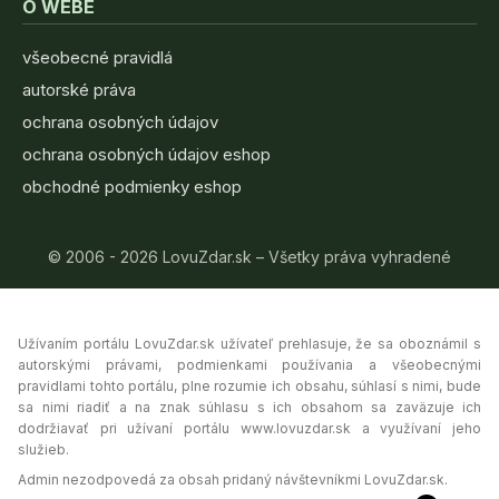
O WEBE
všeobecné pravidlá
autorské práva
ochrana osobných údajov
ochrana osobných údajov eshop
obchodné podmienky eshop
© 2006 - 2026 LovuZdar.sk – Všetky práva vyhradené
Užívaním portálu LovuZdar.sk užívateľ prehlasuje, že sa oboznámil s
autorskými právami, podmienkami používania a všeobecnými
pravidlami tohto portálu, plne rozumie ich obsahu, súhlasí s nimi, bude
sa nimi riadiť a na znak súhlasu s ich obsahom sa zaväzuje ich
dodržiavať pri užívaní portálu www.lovuzdar.sk a využívaní jeho
služieb.
Admin nezodpovedá za obsah pridaný návštevníkmi LovuZdar.sk.