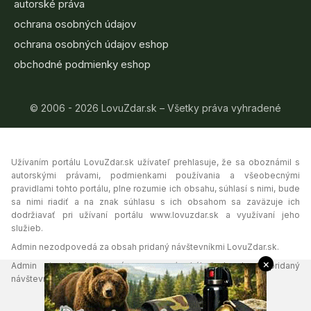
autorské práva
ochrana osobných údajov
ochrana osobných údajov eshop
obchodné podmienky eshop
© 2006 - 2026 LovuZdar.sk – Všetky práva vyhradené
Užívaním portálu LovuZdar.sk užívateľ prehlasuje, že sa oboznámil s
autorskými právami, podmienkami používania a všeobecnými
pravidlami tohto portálu, plne rozumie ich obsahu, súhlasí s nimi, bude
sa nimi riadiť a na znak súhlasu s ich obsahom sa zaväzuje ich
dodržiavať pri užívaní portálu www.lovuzdar.sk a využívaní jeho
služieb.
Admin nezodpovedá za obsah pridaný návštevníkmi LovuZdar.sk.
×
Admin si vyhradzuje právo vymazať akýkoľvek obsah pridaný
návštevníkmi portálu, ak tak uzná za vhodné.