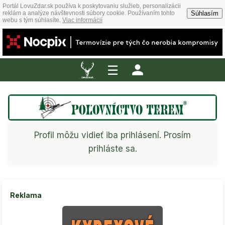
Portál LovuZdar.sk používa k poskytovaniu služieb, personalizácii
Súhlasím
reklám a analýze návštevnosti súbory cookie. Používaním tohto
webu s tým súhlasíte.
Viac informácií
☰
Profil môžu vidieť iba prihlásení. Prosím
prihláste sa.
Reklama