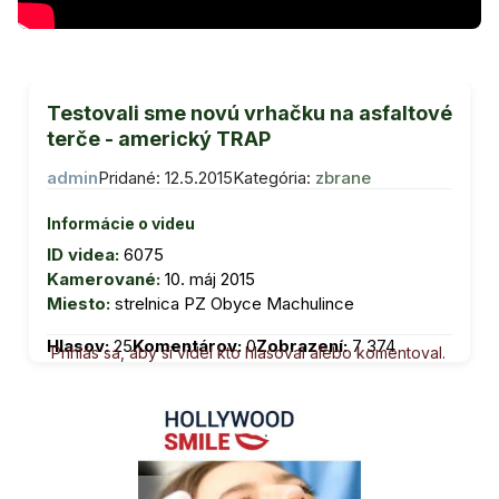
Testovali sme novú vrhačku na asfaltové
terče - americký TRAP
admin
Pridané: 12.5.2015
Kategória:
zbrane
Informácie o videu
ID videa:
6075
Kamerované:
10. máj 2015
Miesto:
strelnica PZ Obyce Machulince
Hlasov:
25
Komentárov:
0
Zobrazení:
7 374
Prihlás sa, aby si videl kto hlasoval alebo komentoval.