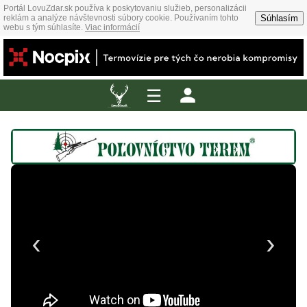
Portál LovuZdar.sk používa k poskytovaniu služieb, personalizácii
Súhlasím
reklám a analýze návštevnosti súbory cookie. Používaním tohto
webu s tým súhlasíte.
Viac informácií
☰
‹
›