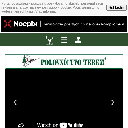
Portál LovuZdar.sk používa k poskytovaniu služieb, personalizácii
Súhlasím
reklám a analýze návštevnosti súbory cookie. Používaním tohto
webu s tým súhlasíte.
Viac informácií
☰
‹
›