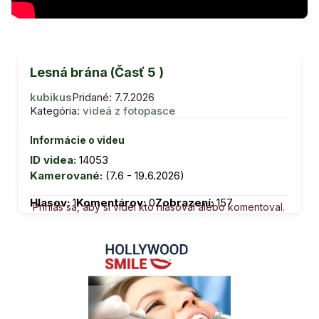
Lesná brána (Časť 5 )
kubikus
Pridané: 7.7.2026
Kategória:
videá z fotopasce
Informácie o videu
ID videa:
14053
Kamerované:
(7.6 - 19.6.2026)
Hlasov:
1
Komentárov:
0
Zobrazení:
157
Prihlás sa, aby si videl kto hlasoval alebo komentoval.