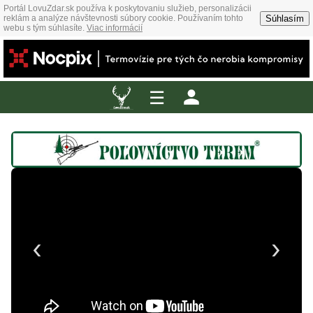
Portál LovuZdar.sk používa k poskytovaniu služieb, personalizácii
Súhlasím
reklám a analýze návštevnosti súbory cookie. Používaním tohto
webu s tým súhlasíte.
Viac informácií
☰
‹
›