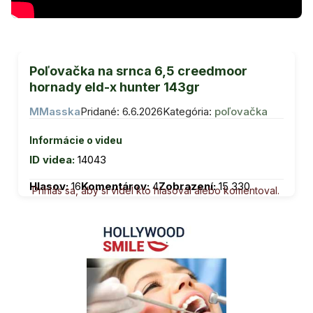
Poľovačka na srnca 6,5 creedmoor
hornady eld-x hunter 143gr
MMasska
Pridané: 6.6.2026
Kategória:
poľovačka
Informácie o videu
ID videa:
14043
Hlasov:
16
Komentárov:
4
Zobrazení:
15 330
Prihlás sa, aby si videl kto hlasoval alebo komentoval.