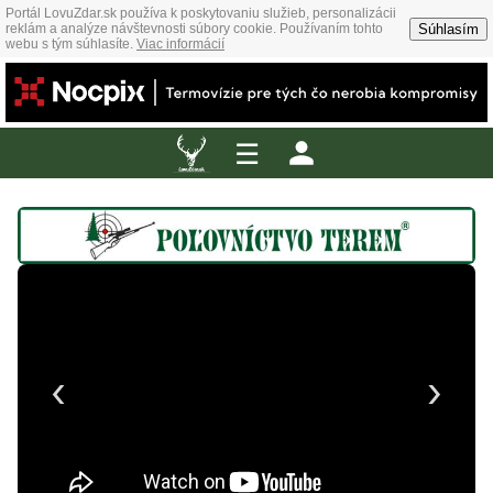
Portál LovuZdar.sk používa k poskytovaniu služieb, personalizácii
Súhlasím
reklám a analýze návštevnosti súbory cookie. Používaním tohto
webu s tým súhlasíte.
Viac informácií
☰
‹
›