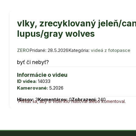
vlky, zrecyklovaný jeleň/can
lupus/gray wolves
ZERO
Pridané: 28.5.2026
Kategória:
videá z fotopasce
byť či nebyť?
Informácie o videu
ID videa:
14033
Kamerované:
5.2026
Hlasov:
3
Komentárov:
0
Zobrazení:
240
Prihlás sa, aby si videl kto hlasoval alebo komentoval.