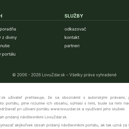
H
SLUŽBY
 poradňa
odkazovač
 z diviny
kontakt
hnutie
partneri
 portálu
© 2006 - 2026 LovuZdar.sk – Všetky práva vyhradené
r.sk užívateľ prehlasuje, že sa oboznámil s autorskými právami,
to portálu, plne rozumie ich obsahu, súhlasí s nimi, bude sa nimi ria
ržiavať pri užívaní portálu www.lovuzdar.sk a využívaní jeho služieb.
h pridaný návštevníkmi LovuZdar.sk.
vymazať akýkoľvek obsah pridaný návštevníkmi portálu, ak tak uzná za