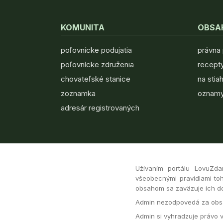
KOMUNITA
OBSA
poľovnícke podujatia
právna
poľovnícke združenia
recepty
chovateľské stanice
na stia
zoznamka
oznamy
adresár registrovaných
Užívaním portálu LovuZda
všeobecnými pravidlami toh
obsahom sa zaväzuje ich dod
Admin nezodpovedá za obsa
Admin si vyhradzuje právo 