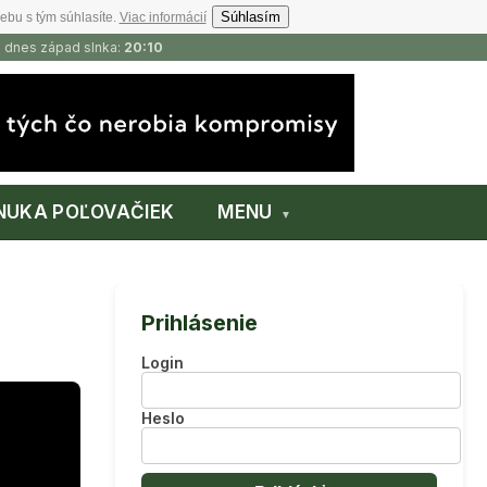
Súhlasím
ebu s tým súhlasíte.
Viac informácií
, dnes západ slnka:
20:10
NUKA POĽOVAČIEK
MENU
Prihlásenie
Login
Heslo