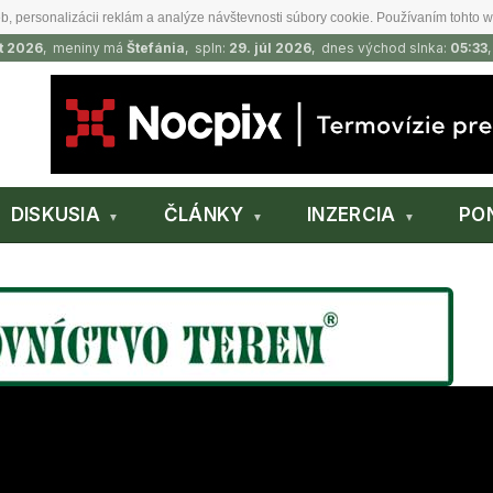
b, personalizácii reklám a analýze návštevnosti súbory cookie. Používaním tohto w
t 2026
, meniny má
Štefánia
, spln:
29. júl 2026
, dnes východ slnka:
05:33
DISKUSIA
ČLÁNKY
INZERCIA
PO