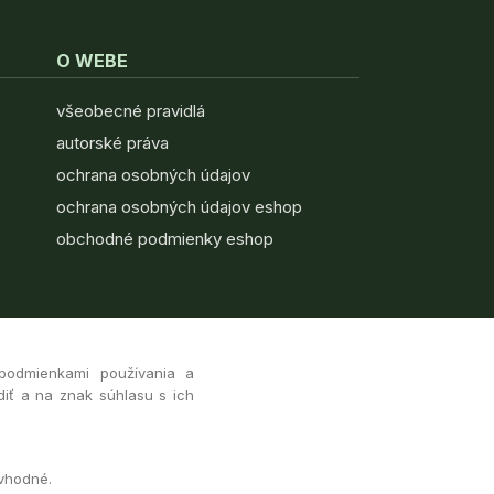
O WEBE
všeobecné pravidlá
autorské práva
ochrana osobných údajov
ochrana osobných údajov eshop
obchodné podmienky eshop
 podmienkami používania a
diť a na znak súhlasu s ich
 vhodné.