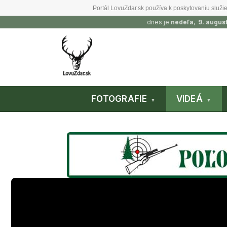
Portál LovuZdar.sk používa k poskytovaniu služie
dnes je
nedeľa
,
9. augus
FOTOGRAFIE
VIDEÁ