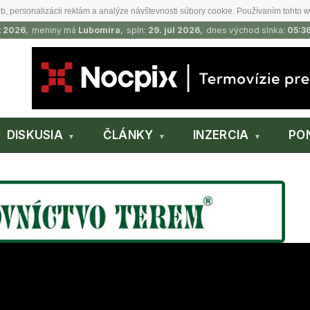
b, personalizácii reklám a analýze návštevnosti súbory cookie. Používaním tohto w
t 2026
, meniny má
Lubomíra
, spln:
29. júl 2026
, dnes východ slnka:
05:3
DISKUSIA
ČLÁNKY
INZERCIA
PO