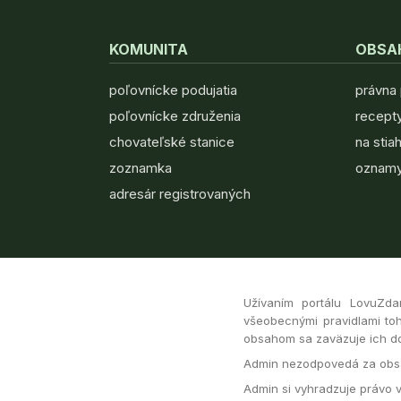
KOMUNITA
OBSA
poľovnícke podujatia
právna
poľovnícke združenia
recepty
chovateľské stanice
na stia
zoznamka
oznamy
adresár registrovaných
Užívaním portálu LovuZda
všeobecnými pravidlami toh
obsahom sa zaväzuje ich dod
Admin nezodpovedá za obsa
Admin si vyhradzuje právo 