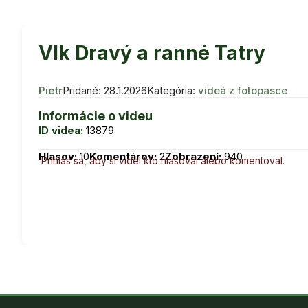
Vlk Dravý a ranné Tatry
Pietr
Pridané: 28.1.2026
Kategória:
videá z fotopasce
Informácie o videu
ID videa:
13879
Hlasov:
10
Komentárov:
2
Zobrazení:
940
Prihlás sa, aby si videl kto hlasoval alebo komentoval.