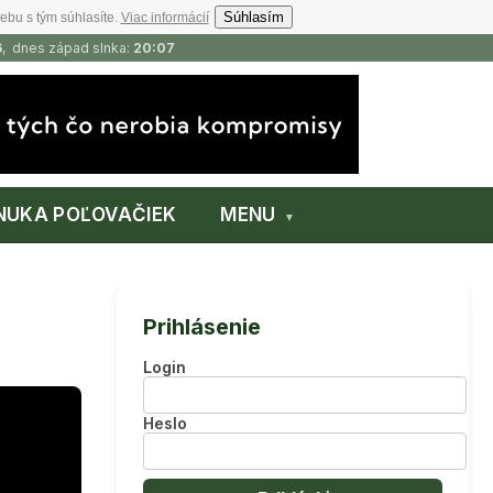
Súhlasím
ebu s tým súhlasíte.
Viac informácií
6
, dnes západ slnka:
20:07
NUKA POĽOVAČIEK
MENU
Prihlásenie
Login
Heslo