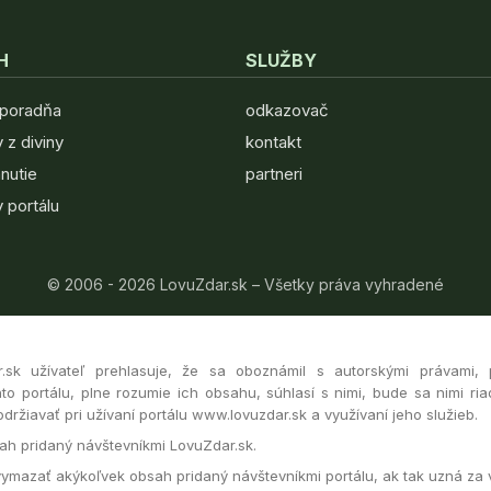
H
SLUŽBY
 poradňa
odkazovač
 z diviny
kontakt
hnutie
partneri
 portálu
© 2006 - 2026 LovuZdar.sk – Všetky práva vyhradené
r.sk užívateľ prehlasuje, že sa oboznámil s autorskými právami,
to portálu, plne rozumie ich obsahu, súhlasí s nimi, bude sa nimi ria
ržiavať pri užívaní portálu www.lovuzdar.sk a využívaní jeho služieb.
h pridaný návštevníkmi LovuZdar.sk.
vymazať akýkoľvek obsah pridaný návštevníkmi portálu, ak tak uzná za