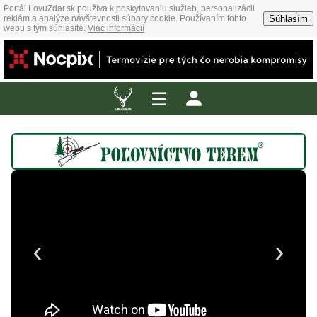
Portál LovuZdar.sk používa k poskytovaniu služieb, personalizácii
Súhlasím
reklám a analýze návštevnosti súbory cookie. Používaním tohto
webu s tým súhlasíte.
Viac informácií
☰
‹
›