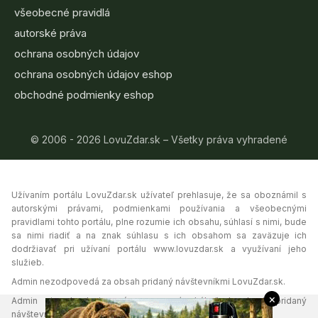
všeobecné pravidlá
autorské práva
ochrana osobných údajov
ochrana osobných údajov eshop
obchodné podmienky eshop
© 2006 - 2026 LovuZdar.sk – Všetky práva vyhradené
Užívaním portálu LovuZdar.sk užívateľ prehlasuje, že sa oboznámil s
autorskými právami, podmienkami používania a všeobecnými
pravidlami tohto portálu, plne rozumie ich obsahu, súhlasí s nimi, bude
sa nimi riadiť a na znak súhlasu s ich obsahom sa zaväzuje ich
dodržiavať pri užívaní portálu www.lovuzdar.sk a využívaní jeho
služieb.
Admin nezodpovedá za obsah pridaný návštevníkmi LovuZdar.sk.
×
Admin si vyhradzuje právo vymazať akýkoľvek obsah pridaný
návštevníkmi portálu, ak tak uzná za vhodné.