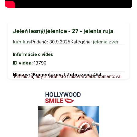
Jeleň lesný/jelenice - 27 - jelenia ruja
kubikus
Pridané: 30.9.2025
Kategória:
jelenia zver
Informácie o videu
ID videa:
13790
Hlasov:
1
Komentárov:
0
Zobrazení:
494
Prihlás sa, aby si videl kto hlasoval alebo komentoval.