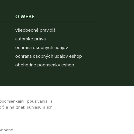
O WEBE
všeobecné pravidlá
autorské práva
ochrana osobných údajov
ochrana osobných údajov eshop
obchodné podmienky eshop
 podmienkami používania a
diť a na znak súhlasu s ich
 vhodné.