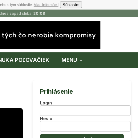
Súhlasím
ebu s tým súhlasíte.
Viac informácií
 dnes západ slnka:
20:08
NUKA POĽOVAČIEK
MENU
Prihlásenie
Login
Heslo