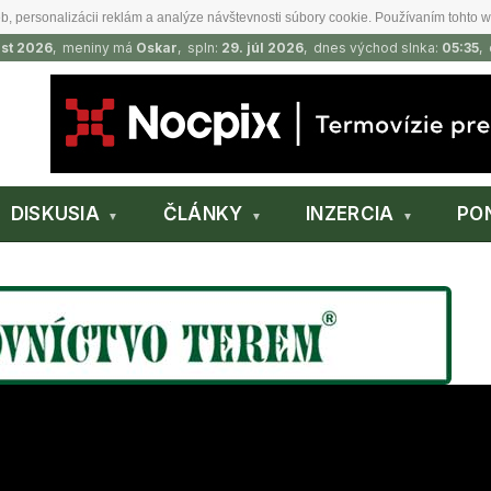
b, personalizácii reklám a analýze návštevnosti súbory cookie. Používaním tohto w
ust 2026
, meniny má
Oskar
, spln:
29. júl 2026
, dnes východ slnka:
05:35
,
DISKUSIA
ČLÁNKY
INZERCIA
PO