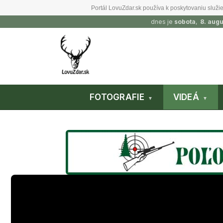
Portál LovuZdar.sk používa k poskytovaniu služie
dnes je
sobota
,
8. aug
FOTOGRAFIE
VIDEÁ