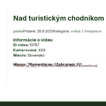
Nad turistickým chodníkom
pluha
Pridané: 28.8.2025
Kategória:
videá z fotopasce
Informácie o videu
ID videa:
13767
Kamerované:
XXX
Miesto:
Slovensko
Hlasov:
11
Komentárov:
0
Zobrazení:
801
Prihlás sa, aby si videl kto hlasoval alebo komentoval.