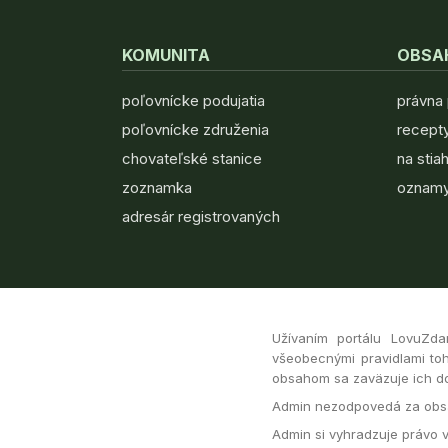
KOMUNITA
OBSA
poľovnícke podujatia
právna
poľovnícke združenia
recepty
chovateľské stanice
na stia
zoznamka
oznamy
adresár registrovaných
Užívaním portálu LovuZda
všeobecnými pravidlami toh
obsahom sa zaväzuje ich dod
Admin nezodpovedá za obsa
Admin si vyhradzuje právo 