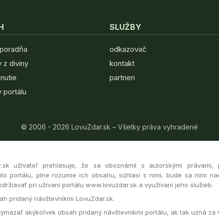
H
SLUŽBY
 poradňa
odkazovač
 z diviny
kontakt
hnutie
partneri
 portálu
© 2006 - 2026 LovuZdar.sk – Všetky práva vyhradené
r.sk užívateľ prehlasuje, že sa oboznámil s autorskými právami,
to portálu, plne rozumie ich obsahu, súhlasí s nimi, bude sa nimi ria
ržiavať pri užívaní portálu www.lovuzdar.sk a využívaní jeho služieb.
h pridaný návštevníkmi LovuZdar.sk.
vymazať akýkoľvek obsah pridaný návštevníkmi portálu, ak tak uzná za