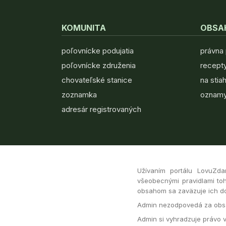
KOMUNITA
OBSA
poľovnícke podujatia
právna
poľovnícke združenia
recepty
chovateľské stanice
na stia
zoznamka
oznamy
adresár registrovaných
Užívaním portálu LovuZda
všeobecnými pravidlami toh
obsahom sa zaväzuje ich dod
Admin nezodpovedá za obsa
Admin si vyhradzuje právo 