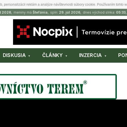
b, personalizácii reklám a analýze návštevnosti súbory cookie. Používaním tohto w
t 2026
, meniny má
Štefánia
, spln:
29. júl 2026
, dnes východ slnka:
05:33
DISKUSIA
ČLÁNKY
INZERCIA
PO