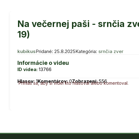
Na večernej paši - srnčia zv
19)
kubikus
Pridané: 25.8.2025
Kategória:
srnčia zver
Informácie o videu
ID videa:
13766
Hlasov:
1
Komentárov:
0
Zobrazení:
556
Prihlás sa, aby si videl kto hlasoval alebo komentoval.