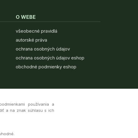
O WEBE
všeobecné pravidlá
autorské práva
ochrana osobných údajov
ochrana osobných údajov eshop
obchodné podmienky eshop
 podmienkami používania a
diť a na znak súhlasu s ich
 vhodné.