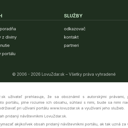
H
SLUŽBY
 poradňa
odkazovač
 z diviny
kontakt
hnutie
partneri
 portálu
© 2006 - 2026 LovuZdar.sk – Všetky práva vyhradené
r.sk užívateľ prehlasuje, že sa oboznámil s autorskými právami,
to portálu, plne rozumie ich obsahu, súhlasí s nimi, bude sa nimi ria
ržiavať pri užívaní portálu www.lovuzdar.sk a využívaní jeho služieb.
h pridaný návštevníkmi LovuZdar.sk.
vymazať akýkoľvek obsah pridaný návštevníkmi portálu, ak tak uzná za