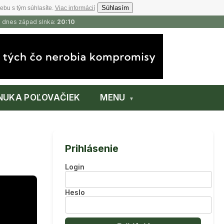
Súhlasím
ebu s tým súhlasíte.
Viac informácií
, dnes západ slnka:
20:10
NUKA POĽOVAČIEK
MENU
Prihlásenie
Login
Heslo