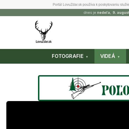
Portál LovuZdar.sk používa k poskytovaniu služie
dnes je
nedeľa
,
9. augus
FOTOGRAFIE
VIDEÁ