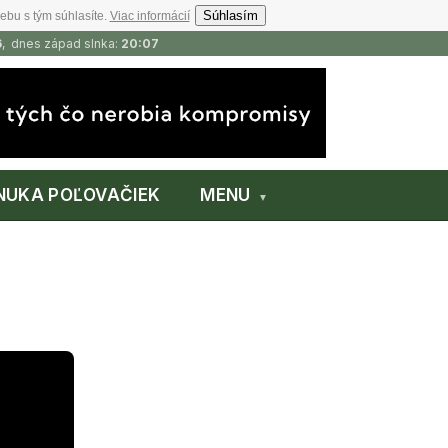
Súhlasím
ebu s tým súhlasíte.
Viac informácií
6
, dnes západ slnka:
20:07
NUKA POĽOVAČIEK
MENU