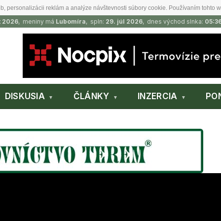
b, personalizácii reklám a analýze návštevnosti súbory cookie. Používaním tohto w
t 2026
, meniny má
Lubomíra
, spln:
29. júl 2026
, dnes východ slnka:
05:3
DISKUSIA
ČLÁNKY
INZERCIA
PO