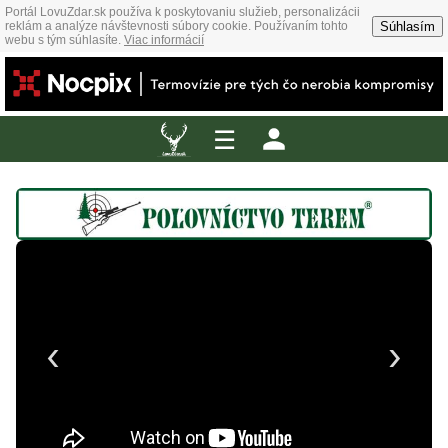
Portál LovuZdar.sk používa k poskytovaniu služieb, personalizácii
Súhlasím
reklám a analýze návštevnosti súbory cookie. Používaním tohto
webu s tým súhlasíte.
Viac informácií
☰
‹
›