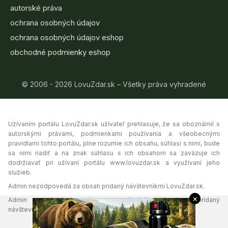
autorské práva
ochrana osobných údajov
ochrana osobných údajov eshop
obchodné podmienky eshop
© 2006 - 2026 LovuZdar.sk – Všetky práva vyhradené
Užívaním portálu LovuZdar.sk užívateľ prehlasuje, že sa oboznámil s
autorskými právami, podmienkami používania a všeobecnými
pravidlami tohto portálu, plne rozumie ich obsahu, súhlasí s nimi, bude
sa nimi riadiť a na znak súhlasu s ich obsahom sa zaväzuje ich
dodržiavať pri užívaní portálu www.lovuzdar.sk a využívaní jeho
služieb.
Admin nezodpovedá za obsah pridaný návštevníkmi LovuZdar.sk.
×
Admin si vyhradzuje právo vymazať akýkoľvek obsah pridaný
návštevníkmi portálu, ak tak uzná za vhodné.