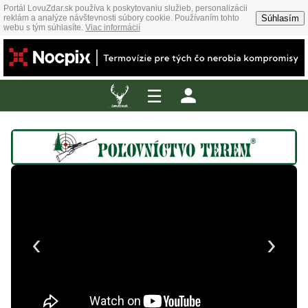
Portál LovuZdar.sk používa k poskytovaniu služieb, personalizácii
Súhlasím
reklám a analýze návštevnosti súbory cookie. Používaním tohto
webu s tým súhlasíte.
Viac informácií
☰
‹
›