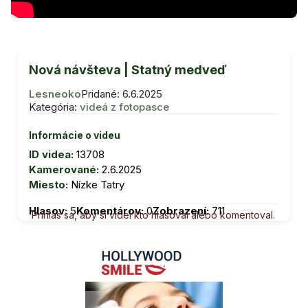
Nová návšteva | Statný medveď
Lesneoko
Pridané: 6.6.2025
Kategória:
videá z fotopasce
Informácie o videu
ID videa:
13708
Kamerované:
2.6.2025
Miesto:
Nízke Tatry
Hlasov:
5
Komentárov:
0
Zobrazení:
711
Prihlás sa, aby si videl kto hlasoval alebo komentoval.