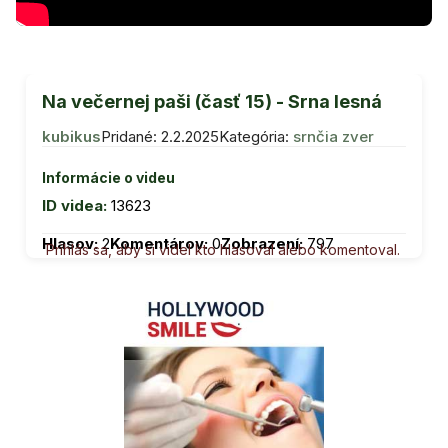
Na večernej paši (časť 15) - Srna lesná
kubikus
Pridané: 2.2.2025
Kategória:
srnčia zver
Informácie o videu
ID videa:
13623
Hlasov:
2
Komentárov:
0
Zobrazení:
797
Prihlás sa, aby si videl kto hlasoval alebo komentoval.