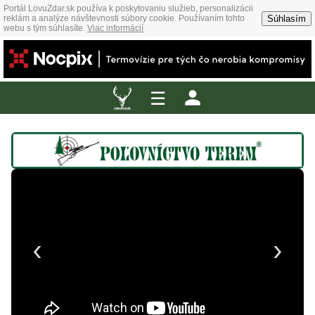
Portál LovuZdar.sk používa k poskytovaniu služieb, personalizácii
Súhlasím
reklám a analýze návštevnosti súbory cookie. Používaním tohto
webu s tým súhlasíte.
Viac informácií
☰
‹
›