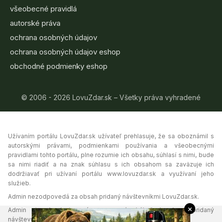
všeobecné pravidlá
autorské práva
ochrana osobných údajov
ochrana osobných údajov eshop
obchodné podmienky eshop
© 2006 - 2026 LovuZdar.sk – Všetky práva vyhradené
Užívaním portálu LovuZdar.sk užívateľ prehlasuje, že sa oboznámil s
autorskými právami, podmienkami používania a všeobecnými
pravidlami tohto portálu, plne rozumie ich obsahu, súhlasí s nimi, bude
sa nimi riadiť a na znak súhlasu s ich obsahom sa zaväzuje ich
dodržiavať pri užívaní portálu www.lovuzdar.sk a využívaní jeho
služieb.
Admin nezodpovedá za obsah pridaný návštevníkmi LovuZdar.sk.
×
Admin si vyhradzuje právo vymazať akýkoľvek obsah pridaný
návštevníkmi portálu, ak tak uzná za vhodné.