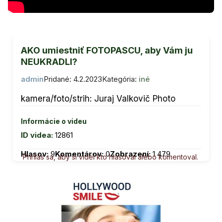
AKO umiestniť FOTOPASCU, aby Vám ju
NEUKRADLI?
admin
Pridané: 4.2.2023
Kategória:
iné
kamera/foto/strih: Juraj Valkovič Photo
Informácie o videu
ID videa:
12861
Hlasov:
9
Komentárov:
0
Zobrazení:
1 479
Prihlás sa, aby si videl kto hlasoval alebo komentoval.