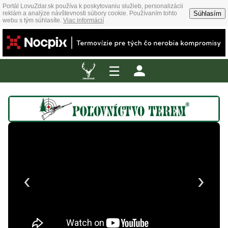
Portál LovuZdar.sk používa k poskytovaniu služieb, personalizácii
Súhlasím
reklám a analýze návštevnosti súbory cookie. Používaním tohto
webu s tým súhlasíte.
Viac informácií
☰
‹
›