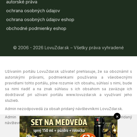
autorské práva
ochrana osobných údajov
ochrana osobných údajov eshop
obchodné podmienky eshop
© 2006 - 2026 LovuZdar.sk – Všetky práva vyhradené
Užívaním portálu LovuZdar.sk užívateľ prehlasuje, že sa oboznámil s
autorskými právami, podmienkami používania a všeobecnými
pravidlami tohto portálu, plne rozumie ich obsahu, súhlasí s nimi, bude
sa nimi riadiť a na znak súhlasu s ich obsahom sa zaväzuje ich
dodržiavať pri užívaní portálu www.lovuzdar.sk a využívaní jeho
služieb.
Admin nezodpovedá za obsah pridaný návštevníkmi LovuZdar.sk.
×
Admin si vyhradzuje právo vymazať akýkoľvek obsah pridaný
návštevníkmi portálu, ak tak uzná za vhodné.