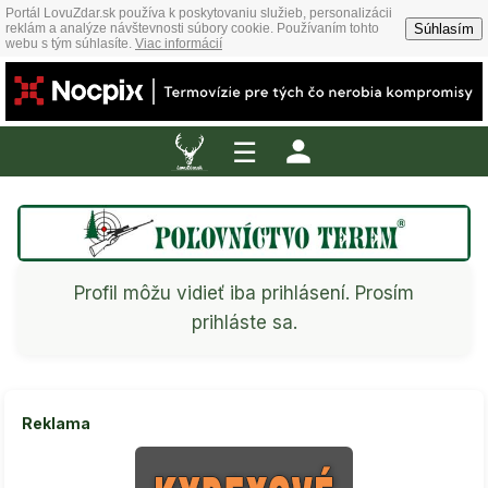
Portál LovuZdar.sk používa k poskytovaniu služieb, personalizácii
Súhlasím
reklám a analýze návštevnosti súbory cookie. Používaním tohto
webu s tým súhlasíte.
Viac informácií
☰
Profil môžu vidieť iba prihlásení. Prosím
prihláste sa.
Reklama