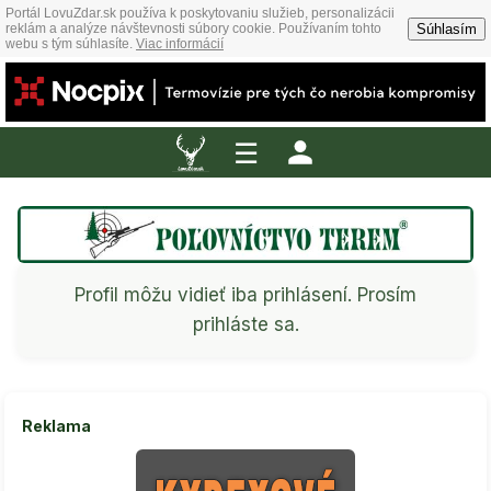
Portál LovuZdar.sk používa k poskytovaniu služieb, personalizácii
Súhlasím
reklám a analýze návštevnosti súbory cookie. Používaním tohto
webu s tým súhlasíte.
Viac informácií
☰
Profil môžu vidieť iba prihlásení. Prosím
prihláste sa.
Reklama