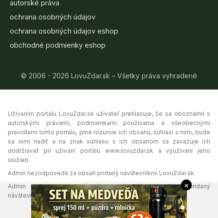
autorské práva
ochrana osobných údajov
ochrana osobných údajov eshop
obchodné podmienky eshop
© 2006 - 2026 LovuZdar.sk – Všetky práva vyhradené
Užívaním portálu LovuZdar.sk užívateľ prehlasuje, že sa oboznámil s
autorskými právami, podmienkami používania a všeobecnými
pravidlami tohto portálu, plne rozumie ich obsahu, súhlasí s nimi, bude
sa nimi riadiť a na znak súhlasu s ich obsahom sa zaväzuje ich
dodržiavať pri užívaní portálu www.lovuzdar.sk a využívaní jeho
služieb.
Admin nezodpovedá za obsah pridaný návštevníkmi LovuZdar.sk.
×
Admin si vyhradzuje právo vymazať akýkoľvek obsah pridaný
návštevníkmi portálu, ak tak uzná za vhodné.